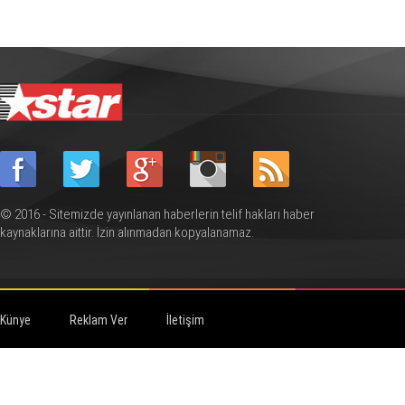
© 2016 - Sitemizde yayınlanan haberlerin telif hakları haber
kaynaklarına aittir. İzin alınmadan kopyalanamaz.
Künye
Reklam Ver
İletişim