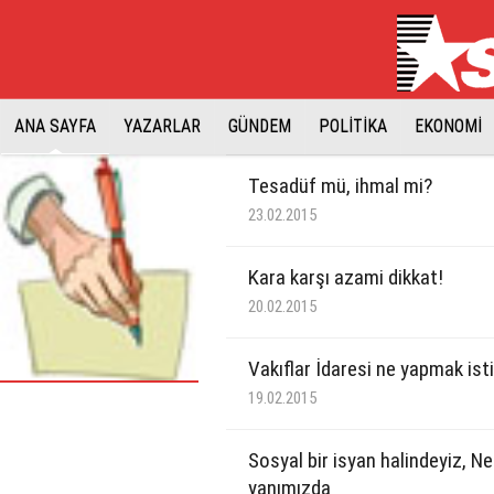
ANA SAYFA
YAZARLAR
GÜNDEM
POLİTİKA
EKONOMİ
Tesadüf mü, ihmal mi?
23.02.2015
Kara karşı azami dikkat!
20.02.2015
Vakıflar İdaresi ne yapmak ist
19.02.2015
Sosyal bir isyan halindeyiz, 
yanımızda