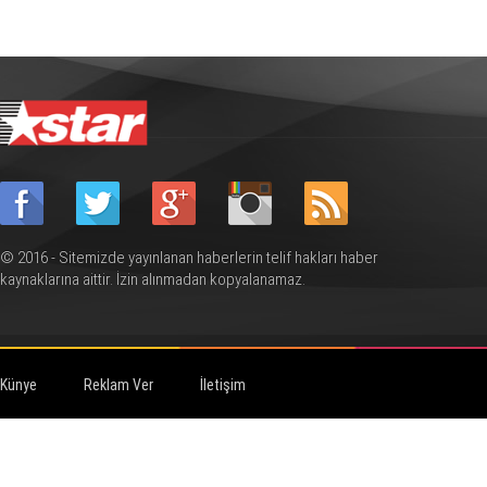
© 2016 - Sitemizde yayınlanan haberlerin telif hakları haber
kaynaklarına aittir. İzin alınmadan kopyalanamaz.
Künye
Reklam Ver
İletişim