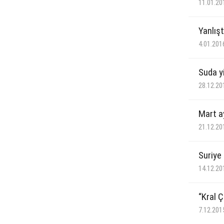
11.01.20
Yanlışt
4.01.201
Suda y
28.12.20
Mart a
21.12.20
Suriye
14.12.20
“Kral Ç
7.12.201