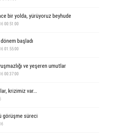
nce bir yolda, yürüyoruz beyhude
16 00:51:00
r dönem başladı
16 01:55:00
uşmazlığı ve yeşeren umutlar
16 00:37:00
r, krizimiz var...
6
lü görüşme süreci
16