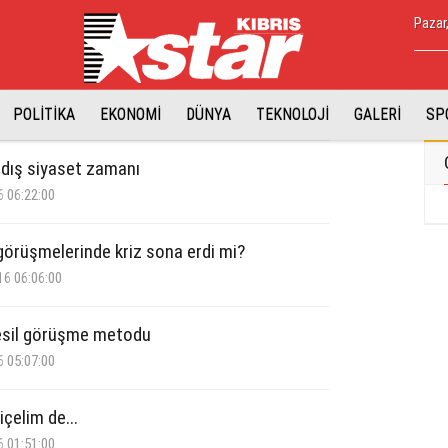
Pazar
POLİTİKA
EKONOMİ
DÜNYA
TEKNOLOJİ
GALERİ
SP
 dış siyaset zamanı
6 06:22:00
 görüşmelerinde kriz sona erdi mi?
16 06:06:00
esil görüşme metodu
6 05:07:00
içelim de...
6 01:51:00