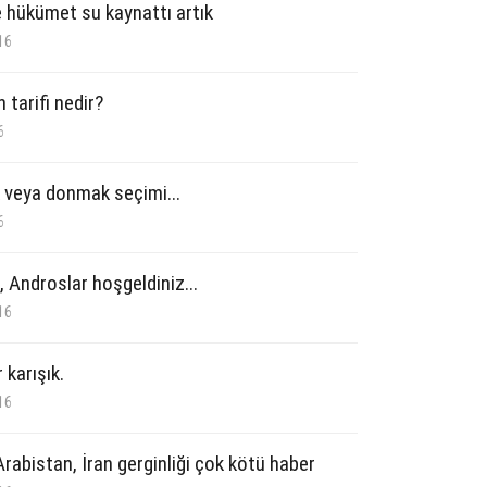
 hükümet su kaynattı artık
16
n tarifi nedir?
6
veya donmak seçimi...
6
, Androslar hoşgeldiniz...
16
 karışık.
16
rabistan, İran gerginliği çok kötü haber