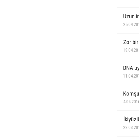
Uzun i
25.04.20
Zor bi
18.04.20
DNA uy
11.04.20
Komşula
4.04.201
İkiyüz
28.03.20