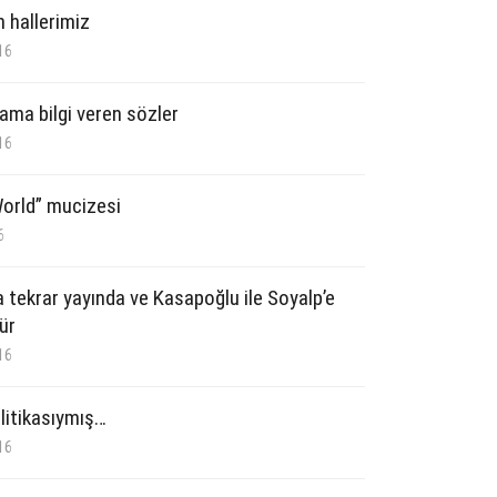
n hallerimiz
16
 ama bilgi veren sözler
16
orld” mucizesi
6
 tekrar yayında ve Kasapoğlu ile Soyalp’e
ür
16
litikasıymış…
16