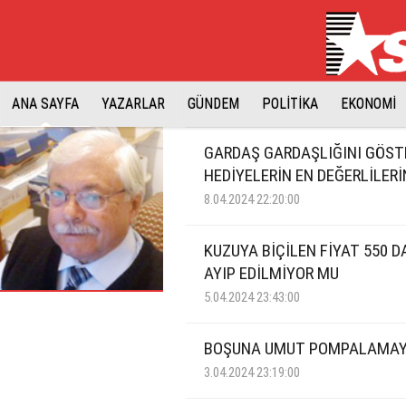
ANA SAYFA
YAZARLAR
GÜNDEM
POLİTİKA
EKONOMİ
GARDAŞ GARDAŞLIĞINI GÖST
HEDİYELERİN EN DEĞERLİLERİ
8.04.2024 22:20:00
KUZUYA BİÇİLEN FİYAT 550 D
AYIP EDİLMİYOR MU
5.04.2024 23:43:00
BOŞUNA UMUT POMPALAMAY
3.04.2024 23:19:00