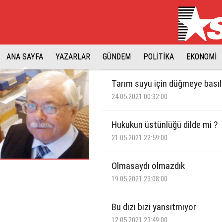
ANA SAYFA
YAZARLAR
GÜNDEM
POLİTİKA
EKONOMİ
Tarım suyu için düğmeye basıl
24.05.2021 00:32:00
Hukukun üstünlüğü dilde mi ?
21.05.2021 22:59:00
Olmasaydı olmazdık
19.05.2021 23:08:00
Bu dizi bizi yansıtmıyor
12.05.2021 23:49:00