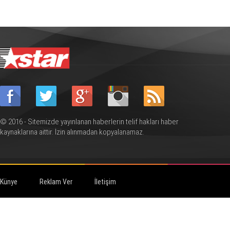
© 2016 - Sitemizde yayınlanan haberlerin telif hakları haber
kaynaklarına aittir. İzin alınmadan kopyalanamaz.
Künye
Reklam Ver
İletişim