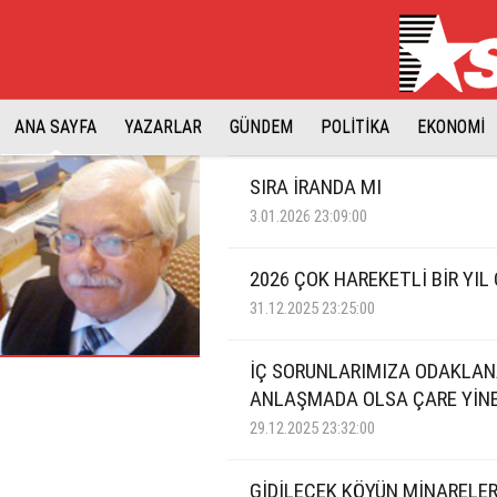
ANA SAYFA
YAZARLAR
GÜNDEM
POLİTİKA
EKONOMİ
SIRA İRANDA MI
3.01.2026 23:09:00
2026 ÇOK HAREKETLİ BİR YIL
31.12.2025 23:25:00
İÇ SORUNLARIMIZA ODAKLA
ANLAŞMADA OLSA ÇARE YİNE
29.12.2025 23:32:00
GİDİLECEK KÖYÜN MİNARELE