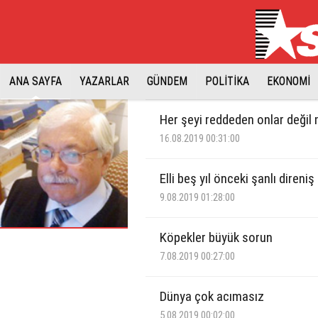
ANA SAYFA
YAZARLAR
GÜNDEM
POLİTİKA
EKONOMİ
Her şeyi reddeden onlar değil 
16.08.2019 00:31:00
Elli beş yıl önceki şanlı direniş
9.08.2019 01:28:00
Köpekler büyük sorun
7.08.2019 00:27:00
Dünya çok acımasız
5.08.2019 00:02:00