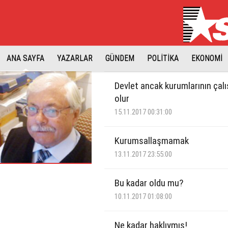
ANA SAYFA
YAZARLAR
GÜNDEM
POLİTİKA
EKONOMİ
Devlet ancak kurumlarının çalış
olur
15.11.2017 00:31:00
Kurumsallaşmamak
13.11.2017 23:55:00
Bu kadar oldu mu?
10.11.2017 01:08:00
Ne kadar haklıymış!