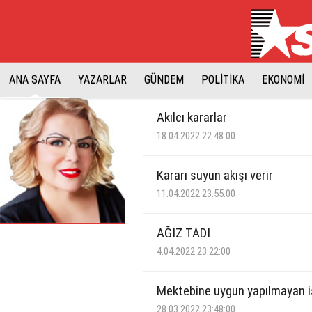
ANA SAYFA
YAZARLAR
GÜNDEM
POLİTİKA
EKONOMİ
Akılcı kararlar
18.04.2022 22:48:00
Kararı suyun akışı verir
11.04.2022 23:55:00
AĞIZ TADI
4.04.2022 23:22:00
Mektebine uygun yapılmayan i
28.03.2022 23:48:00