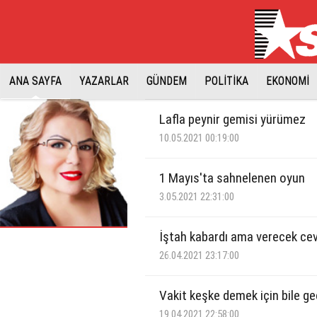
ANA SAYFA
YAZARLAR
GÜNDEM
POLİTİKA
EKONOMİ
Lafla peynir gemisi yürümez
10.05.2021 00:19:00
1 Mayıs'ta sahnelenen oyun
3.05.2021 22:31:00
İştah kabardı ama verecek ce
26.04.2021 23:17:00
Vakit keşke demek için bile ge
19.04.2021 22:58:00