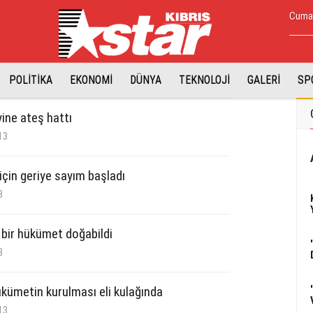
Cumar
POLİTİKA
EKONOMİ
DÜNYA
TEKNOLOJİ
GALERİ
SP
ine ateş hattı
13
için geriye sayım başladı
3
ı bir hükümet doğabildi
3
ükümetin kurulması eli kulağında
13