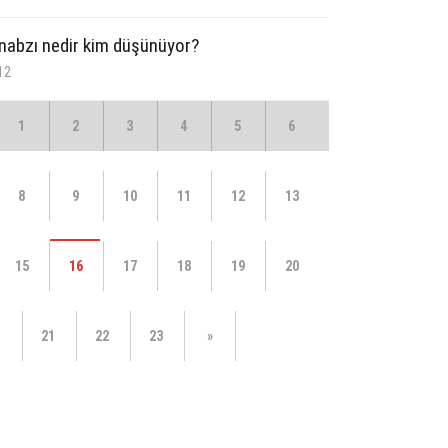
 nabzı nedir kim düşünüyor?
12
1
2
3
4
5
6
8
9
10
11
12
13
15
16
17
18
19
20
21
22
23
»