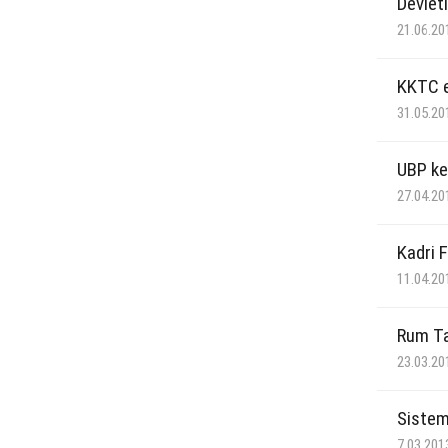
Devlet
21.06.20
KKTC e
31.05.20
UBP ke
27.04.20
Kadri 
11.04.20
Rum Ta
23.03.20
Sistem
7.03.201