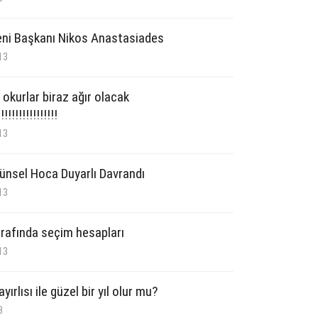
ni Başkanı Nikos Anastasiades
13
 okurlar biraz ağır olacak
!!!!!!!!!!!!!!!
13
ünsel Hoca Duyarlı Davrandı
13
rafında seçim hesapları
13
yırlısı ile güzel bir yıl olur mu?
3