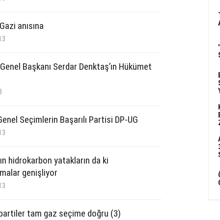
Gazi anısına
13
Genel Başkanı Serdar Denktaş’ın Hükümet
i
3
Genel Seçimlerin Başarılı Partisi DP-UG
13
ın hidrokarbon yatakların da ki
rmalar genişliyor
13
 partiler tam gaz seçime doğru (3)