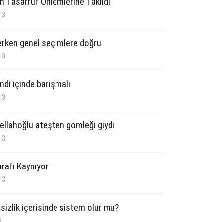
in Tasarruf Önlemlerine Takıldı.
13
rken genel seçimlere doğru
13
ndi içinde barışmalı
13
Fellahoğlu ateşten gömleği giydi
13
rafı Kaynıyor
13
sizlik içerisinde sistem olur mu?
3