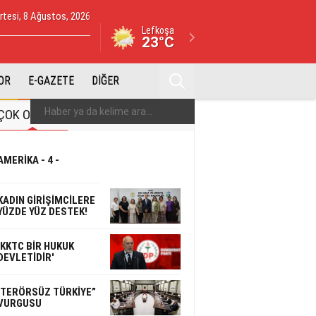
tesi, 8 Ağustos, 2026
Lefkoşa
23°C
OR
E-GAZETE
DİĞER
ÇOK OKUNAN
ÇOK YORUMLANAN
AMERİKA - 4 -
KADIN GİRİŞİMCİLERE
YÜZDE YÜZ DESTEK!
'KKTC BİR HUKUK
DEVLETİDİR'
'TERÖRSÜZ TÜRKİYE”
VURGUSU