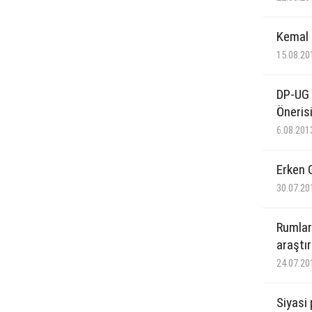
Kemal 
15.08.20
DP-UG 
Öneris
6.08.201
Erken 
30.07.20
Rumlar
araştı
24.07.20
Siyasi