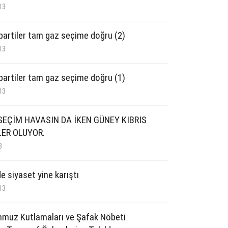
13
 partiler tam gaz seçime doğru (2)
13
 partiler tam gaz seçime doğru (1)
13
SEÇİM HAVASIN DA İKEN GÜNEY KIBRIS
LER OLUYOR.
3
e siyaset yine karıştı
13
muz Kutlamaları ve Şafak Nöbeti