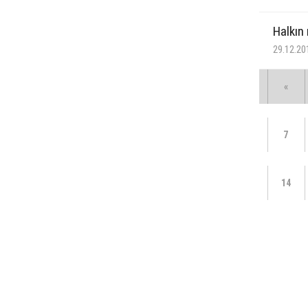
Halkın
29.12.20
«
7
14