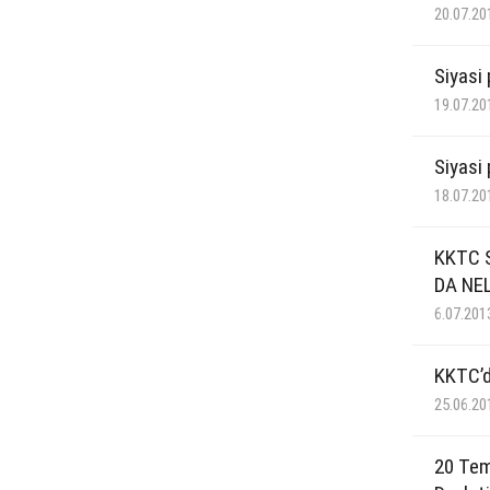
20.07.20
Siyasi
19.07.20
Siyasi
18.07.20
KKTC 
DA NE
6.07.201
KKTC’d
25.06.20
20 Tem