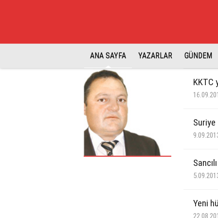
ANA SAYFA
YAZARLAR
GÜNDEM
KKTC y
16.09.20
Suriye 
9.09.201
Sancıl
5.09.201
Yeni h
22.08.20