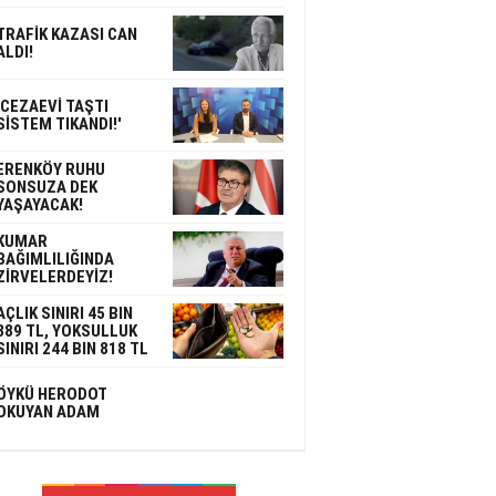
TRAFİK KAZASI CAN
ALDI!
'CEZAEVİ TAŞTI
SİSTEM TIKANDI!'
ERENKÖY RUHU
SONSUZA DEK
YAŞAYACAK!
KUMAR
BAĞIMLILIĞINDA
ZİRVELERDEYİZ!
AÇLIK SINIRI 45 BIN
389 TL, YOKSULLUK
SINIRI 244 BIN 818 TL
ÖYKÜ HERODOT
OKUYAN ADAM