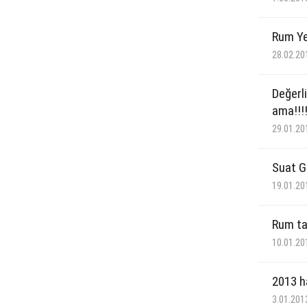
Rum Ye
28.02.20
Değerli
ama!!!!!
29.01.20
Suat G
19.01.20
Rum ta
10.01.20
2013 ha
3.01.201