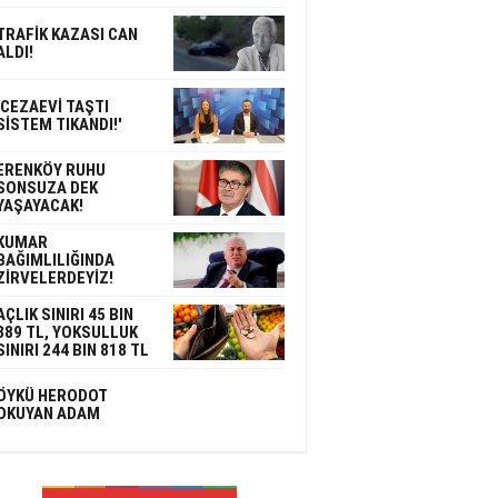
TRAFİK KAZASI CAN
ALDI!
'CEZAEVİ TAŞTI
SİSTEM TIKANDI!'
ERENKÖY RUHU
SONSUZA DEK
YAŞAYACAK!
KUMAR
BAĞIMLILIĞINDA
ZİRVELERDEYİZ!
AÇLIK SINIRI 45 BIN
389 TL, YOKSULLUK
SINIRI 244 BIN 818 TL
ÖYKÜ HERODOT
OKUYAN ADAM