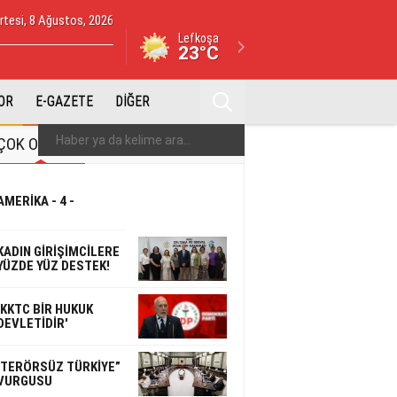
tesi, 8 Ağustos, 2026
Lefkoşa
23°C
OR
E-GAZETE
DİĞER
ÇOK OKUNAN
ÇOK YORUMLANAN
AMERİKA - 4 -
KADIN GİRİŞİMCİLERE
YÜZDE YÜZ DESTEK!
'KKTC BİR HUKUK
DEVLETİDİR'
'TERÖRSÜZ TÜRKİYE”
VURGUSU