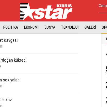
Cumar
POLİTİKA
EKONOMİ
DÜNYA
TEKNOLOJİ
GALERİ
SP
et Kavgası
09
Erdoğan kükredi
9
n şok yalanı
09
ek koz
09