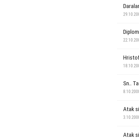
Darala
29.10.20
Diplom
22.10.20
Hristo
18.10.20
Sn.. Ta
8.10.200
Atak s
3.10.200
Atak s