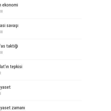
n ekonomi
08
asi savaşı
08
fas taktiği
08
lat'ın tepkisi
8
iyaset
8
iyaset zamanı