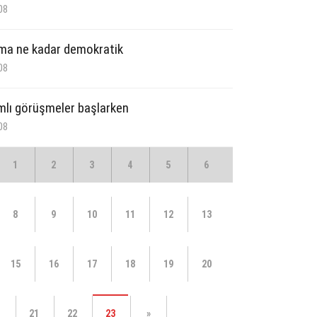
08
ma ne kadar demokratik
08
lı görüşmeler başlarken
08
1
2
3
4
5
6
8
9
10
11
12
13
15
16
17
18
19
20
21
22
23
»