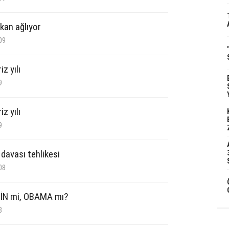
kan ağlıyor
09
iz yılı
9
iz yılı
9
davası tehlikesi
08
İN mi, OBAMA mı?
8