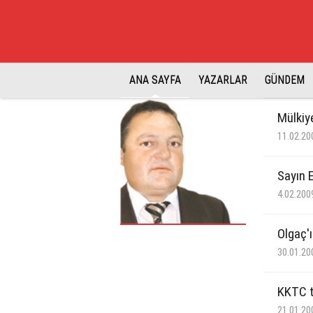
ANA SAYFA
YAZARLAR
GÜNDEM
Mülkiy
11.02.20
Sayın 
4.02.200
Olgaç'ı
30.01.20
KKTC t
21.01.20