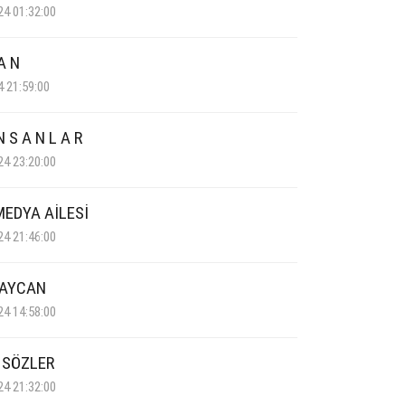
24 01:32:00
A N
4 21:59:00
 N S A N L A R
24 23:20:00
MEDYA AİLESİ
24 21:46:00
AYCAN
24 14:58:00
 SÖZLER
24 21:32:00