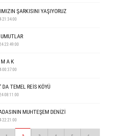
IMIZIN ŞARKISINI YAŞIYORUZ
4 21:34:00
 UMUTLAR
24 23:49:00
N M A K
4 00:37:00
' DA TEMEL REİS KÖYÜ
24 08:11:00
ADASININ MUHTEŞEM DENİZİ
4 22:21:00