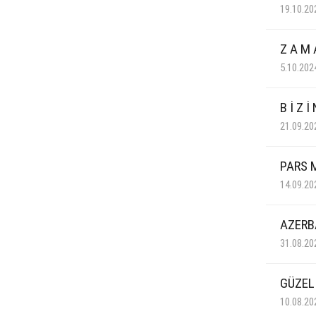
19.10.20
Z A M 
5.10.202
B İ Z İ
21.09.20
PARS 
14.09.20
AZERB
31.08.20
GÜZEL
10.08.20