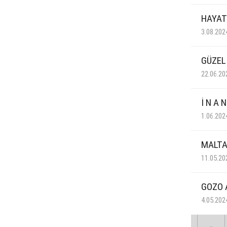
HAYAT
3.08.202
GÜZEL
22.06.20
İ N A 
1.06.202
MALTA
11.05.20
GOZO 
4.05.202