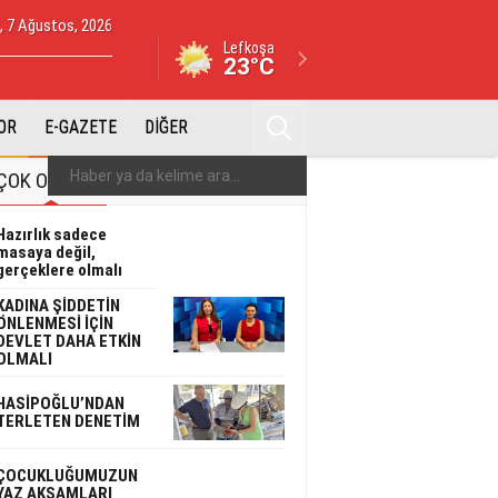
 7 Ağustos, 2026
Lefkoşa
23°C
OR
E-GAZETE
DİĞER
ÇOK OKUNAN
ÇOK YORUMLANAN
Hazırlık sadece
masaya değil,
gerçeklere olmalı
KADINA ŞİDDETİN
ÖNLENMESİ İÇİN
DEVLET DAHA ETKİN
OLMALI
HASİPOĞLU’NDAN
TERLETEN DENETİM
ÇOCUKLUĞUMUZUN
YAZ AKŞAMLARI