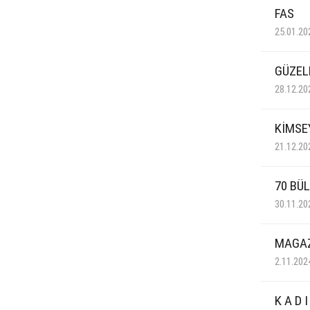
FAS
25.01.20
GÜZELL
28.12.20
KİMSE
21.12.20
70 BÜ
30.11.20
MAGAZ
2.11.202
K A D I