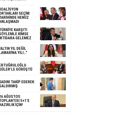
KOALİSYON
ORTAKLARI SEÇİM
TARİHİNDE HENÜZ
ANLAŞMADI
TÜRKİYE KARŞITI
SÖYLEMLE KİMSE
İKTİDARA GELEMEZ
“ALTIN YIL DEĞİL
LAMARİNA YILI…”
ERTUĞRULOĞLU
GÜLER’LE GÖRÜŞTÜ
KADINI TAKİP EDEREK
SALDIRMIŞ
26 AĞUSTOS
TOPLANTISI 5+1’E
HAZIRLIK İÇİN!