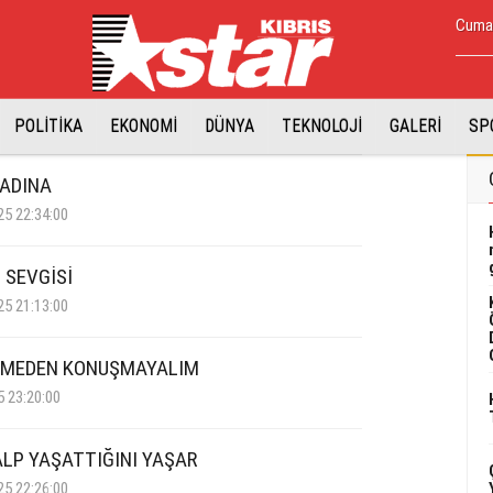
Cuma,
POLİTİKA
EKONOMİ
DÜNYA
TEKNOLOJİ
GALERİ
SP
 ADINA
25 22:34:00
 SEVGİSİ
25 21:13:00
MEDEN KONUŞMAYALIM
5 23:20:00
ALP YAŞATTIĞINI YAŞAR
25 22:26:00