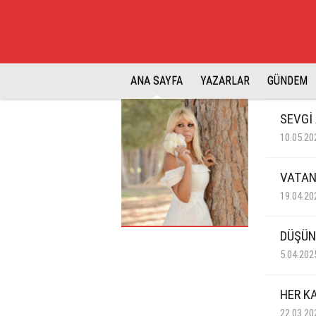
ANA SAYFA
YAZARLAR
GÜNDEM
SEVGİ
10.05.20
VATAN
19.04.20
DÜŞÜN
5.04.202
HER K
22.03.20