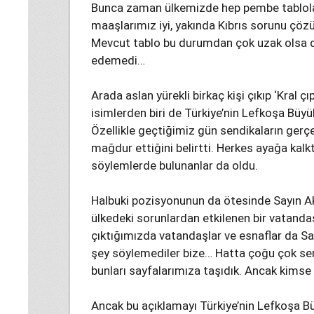
Bunca zaman ülkemizde hep pembe tablolar 
maaşlarımız iyi, yakında Kıbrıs sorunu çöz
Mevcut tablo bu durumdan çok uzak olsa d
edemedi…
Arada aslan yürekli birkaç kişi çıkıp ‘Kral çı
isimlerden biri de Türkiye’nin Lefkoşa Büyük
Özellikle geçtiğimiz gün sendikaların gerçe
mağdur ettiğini belirtti. Herkes ayağa kalk
söylemlerde bulunanlar da oldu.
Halbuki pozisyonunun da ötesinde Sayın A
ülkedeki sorunlardan etkilenen bir vatandaş
çıktığımızda vatandaşlar ve esnaflar da Say
şey söylemediler bize… Hatta çoğu çok sert 
bunları sayfalarımıza taşıdık. Ancak kimse
Ancak bu açıklamayı Türkiye’nin Lefkoşa Büy