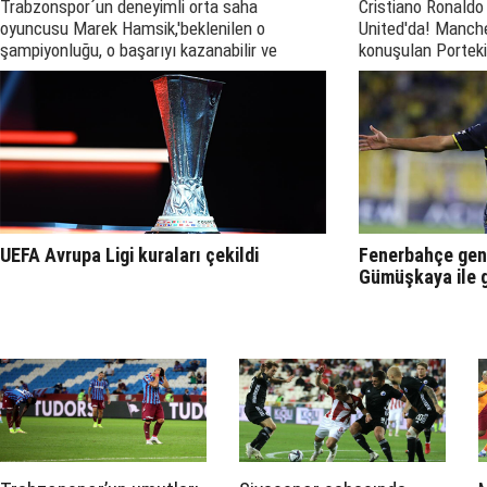
Trabzonspor´un deneyimli orta saha
Cristiano Ronald
oyuncusu Marek Hamsik,'beklenilen o
United'da! Manche
şampiyonluğu, o başarıyı kazanabilir ve
konuşulan Portekiz
taraftarlarımıza armağan edebiliriz' dedi
döndü.
UEFA Avrupa Ligi kuraları çekildi
Fenerbahçe gen
Gümüşkaya ile 