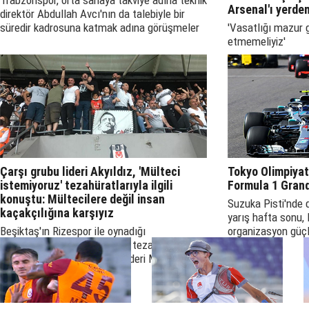
Trabzonspor, orta sahaya takviye adına teknik
Arsenal'ı yerde
direktör Abdullah Avcı'nın da talebiyle bir
süredir kadrosuna katmak adına görüşmeler
'Vasatlığı mazur 
yürüttüğü Alanyaspor'dan Manolis Siopis'in
etmemeliyiz'
transferinde mutlu sona ulaştı.
Çarşı grubu lideri Akyıldız, 'Mülteci
Tokyo Olimpiyat
istemiyoruz' tezahüratlarıyla ilgili
Formula 1 Grand 
konuştu: Mültecilere değil insan
Suzuka Pisti'nde
kaçakçılığına karşıyız
yarış hafta sonu, 
Beşiktaş'ın Rizespor ile oynadığı
organizasyon güçlü
karşılaşmaya mülteci karşıtı tezahüratlar
yapılmayacak
damga vurdu. 'çArşı' grubu lideri Murat
Akyıldız, yaşananları, Independent Türkçe'ye
değerlendirdi