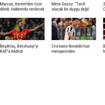
Marcao, Kerem'den özür
Mete Gazoz: “Tarifi
2
diledi: Hakkımda verilecek
olacak bir duygu değil
O
tüm kararlara saygı
duyuyorum
Beşiktaş, Batshuayi'yi
Cristiano Ronaldo'nun
B
KAP'a bildirdi
menajerinden
h
Manchester City
hamlesi!