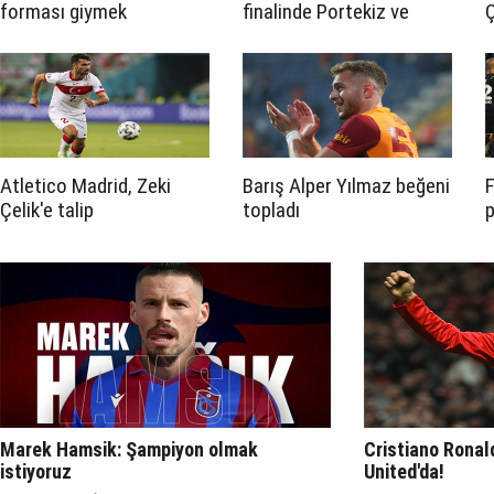
forması giymek
finalinde Portekiz ve
yasaklandı
Fransa karşı karşıya
Atletico Madrid, Zeki
Barış Alper Yılmaz beğeni
F
Çelik'e talip
topladı
p
Marek Hamsik: Şampiyon olmak
Cristiano Rona
istiyoruz
United'da!