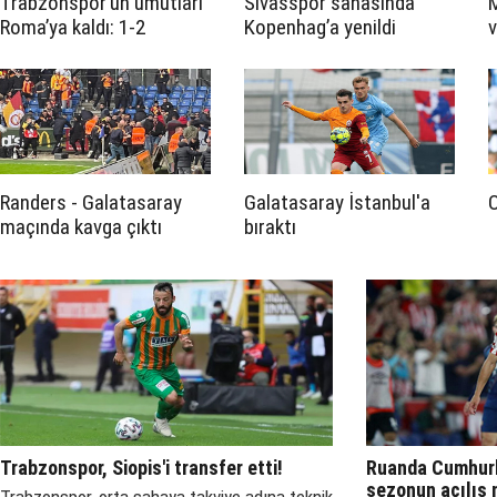
Trabzonspor’un umutları
Sivasspor sahasında
Roma’ya kaldı: 1-2
Kopenhag’a yenildi
v
Randers - Galatasaray
Galatasaray İstanbul'a
maçında kavga çıktı
bıraktı
Trabzonspor, Siopis'i transfer etti!
Ruanda Cumhur
sezonun açılış 