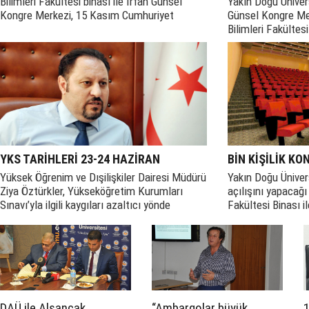
Bilimleri Fakültesi binası ile İrfan Günsel
Yakın Doğu Üniversi
Kongre Merkezi, 15 Kasım Cumhuriyet
Günsel Kongre Merk
Bayramı’nda açıldı
Bilimleri Fakültes
hizmete açıldı.
YKS TARİHLERİ 23-24 HAZİRAN
BİN KİŞİLİK K
Yüksek Öğrenim ve Dışilişkiler Dairesi Müdürü
Yakın Doğu Üniver
Ziya Öztürkler, Yükseköğretim Kurumları
açılışını yapacağı 
Sınavı’yla ilgili kaygıları azaltıcı yönde
Fakültesi Binası ile
değişiklikler yapıldığını söyledi.
Günsel Kongre Mer
DAÜ ile Alsancak
“Ambargolar büyük