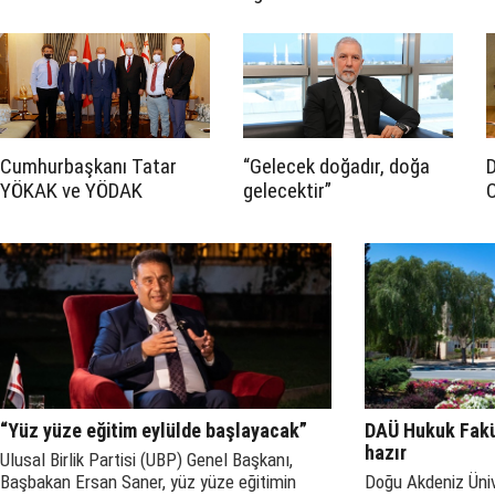
Cumhurbaşkanı Tatar
“Gelecek doğadır, doğa
D
YÖKAK ve YÖDAK
gelecektir”
C
Başkanları’nı kabul etti
t
p
“Yüz yüze eğitim eylülde başlayacak”
DAÜ Hukuk Fakül
hazır
Ulusal Birlik Partisi (UBP) Genel Başkanı,
Başbakan Ersan Saner, yüz yüze eğitimin
Doğu Akdeniz Üni