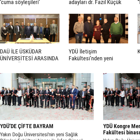
‘cuma söyleşileri’
adayları dr. Fazıl Küçük
“
düzenliyor
müzesi’ni ziyaret etti
e
DAÜ İLE ÜSKÜDAR
YDÜ İletişim
ÜNİVERSİTESİ ARASINDA
Fakültesi'nden yeni
İŞ BİRLİĞİ PROTOKOLÜ
akademik yayınlar
İMZALANDI
YDÜ’DE ÇİFTE BAYRAM
YDÜ Kongre Merk
Fakültesi binası
Yakın Doğu Üniversitesi'nin yeni Sağlık