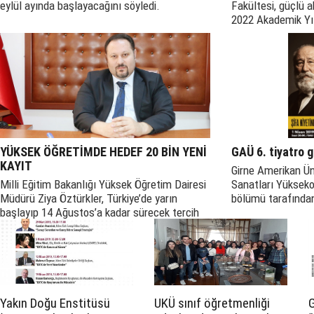
eylül ayında başlayacağını söyledi.
Fakültesi, güçlü 
2022 Akademik Yıl
açıkladı.
YÜKSEK ÖĞRETİMDE HEDEF 20 BİN YENİ
GAÜ 6. tiyatro g
KAYIT
Girne Amerikan Ün
Milli Eğitim Bakanlığı Yüksek Öğretim Dairesi
Sanatları Yüksek
Müdürü Ziya Öztürkler, Türkiye’de yarın
bölümü tarafında
başlayıp 14 Ağustos’a kadar sürecek tercih
Tiyatro Günleri k
dönemi öncesinde Ada TV’ye çarpıcı
Niyetine” oyunu 
açıklamalarda bulundu.
Yakın Doğu Enstitüsü
UKÜ sınıf öğretmenliği
G