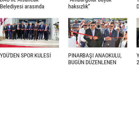
Belediyesi arasında
haksızlık”
işbirliği protokolü
imzalandı
YDÜ’DEN SPOR KULESİ
PINARBAŞI ANAOKULU,
Y
BUGÜN DÜZENLENEN
2
TÖRENLE AÇILDI