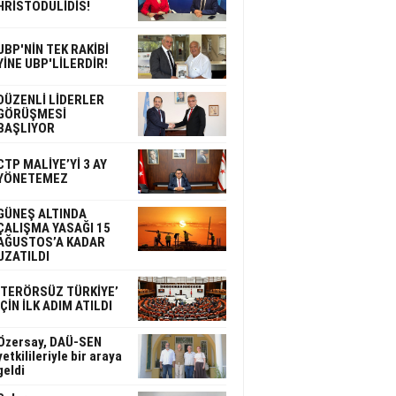
HRİSTODULİDİS!
UBP'NİN TEK RAKİBİ
YİNE UBP'LİLERDİR!
DÜZENLİ LİDERLER
GÖRÜŞMESİ
BAŞLIYOR
CTP MALİYE’Yİ 3 AY
YÖNETEMEZ
GÜNEŞ ALTINDA
ÇALIŞMA YASAĞI 15
AĞUSTOS’A KADAR
UZATILDI
‘TERÖRSÜZ TÜRKİYE’
İÇİN İLK ADIM ATILDI
Özersay, DAÜ-SEN
yetkilileriyle bir araya
geldi