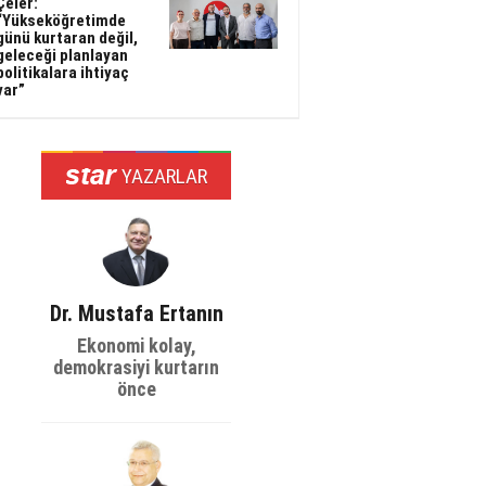
Çeler:
“Yükseköğretimde
günü kurtaran değil,
geleceği planlayan
politikalara ihtiyaç
var”
YAZARLAR
Dr. Mustafa Ertanın
Ekonomi kolay,
demokrasiyi kurtarın
önce