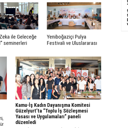
 iş birliği
maddesinin iptali için
lü imzalandı
Anayasa Mahkemesi’ne
başvurdu
Zeka ile Geleceğe
Yeniboğaziçi Pulya
l” seminerleri
Festivali ve Uluslararası
Halk Dansları Festivali 14
Ağustos'ta başlayacak
Kamu-İş Kadın Dayanışma Komitesi
Güzelyurt’ta “Toplu İş Sözleşmesi
Yasası ve Uygulamaları” paneli
i,
düzenledi
ür