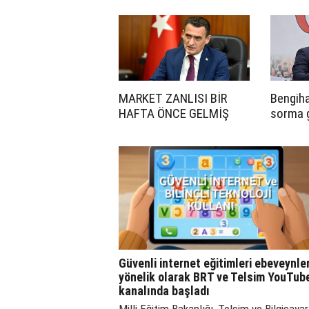
Noktasında! İskele'den
Acil Destek Çağrısı
MARKET ZANLISI BİR
Bengiha
HAFTA ÖNCE GELMİŞ
sorma g
çevirdin
Güvenli internet eğitimleri ebeveynle
yönelik olarak BRT ve Telsim YouTub
kanalında başladı