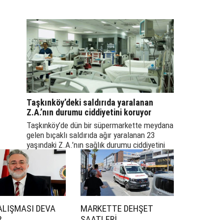
Tube
Taşkınköy’deki saldırıda yaralanan
Z.A.’nın durumu ciddiyetini koruyor
Taşkınköy’de dün bir süpermarkette meydana
gelen bıçaklı saldırıda ağır yaralanan 23
yaşındaki Z.A.’nın sağlık durumu ciddiyetini
koruyor.
ALIŞMASI DEVA
MARKETTE DEHŞET
R
SAATLERİ