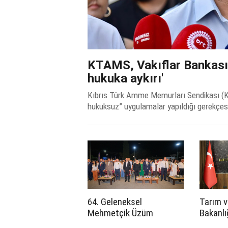
KTAMS, Vakıflar Bankası'nd
hukuka aykırı'
Kıbrıs Türk Amme Memurları Sendikası (K
hukuksuz” uygulamalar yapıldığı gerekçesi
64. Geleneksel
Tarım v
Mehmetçik Üzüm
Bakanlığ
Festivali başladı
Mühendi