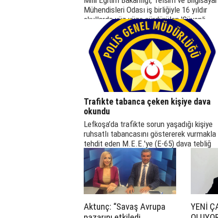
Milli Eğitim Bakanlığı, Telsim ve Bilgisayar
Mühendisleri Odası iş birliğiyle 16 yıldır
okullarda yüz yüze sürdürülen 'Güvenli
İnternet Eğitimleri', ebeveynlere yönelik
olarak BRT ekranlarında ve Telsim'in You
kanalında yayınlanmaya başladı.
Trafikte tabanca çeken kişiye dava
okundu
Lefkoşa’da trafikte sorun yaşadığı kişiye
ruhsatlı tabancasını göstererek vurmakla
tehdit eden M.E.E.'ye (E-65) dava tebliğ
edildi.
Aktunç: “Savaş Avrupa
YENİ Ç
pazarını etkiledi,
OLUYO