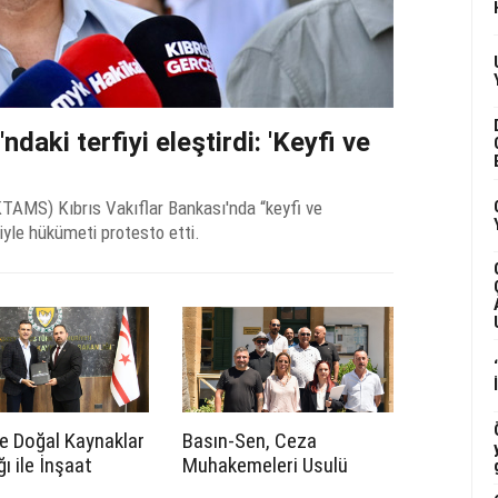
aki terfiyi eleştirdi: 'Keyfi ve
TAMS) Kıbrıs Vakıflar Bankası'nda “keyfi ve
yle hükümeti protesto etti.
e Doğal Kaynaklar
Basın-Sen, Ceza
ı ile İnşaat
Muhakemeleri Usulü
sleri Odası
Yasası’nın 23B