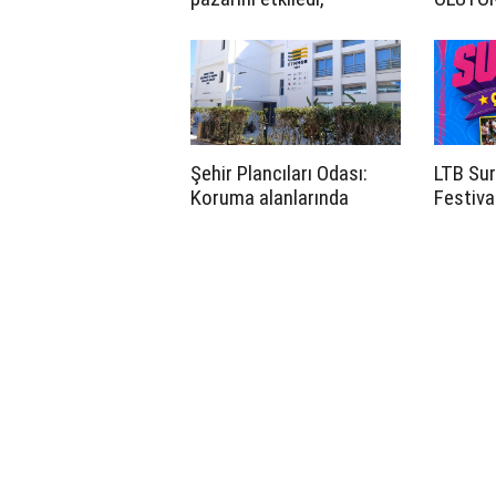
toplamda büyüme
sürüyor”
Şehir Plancıları Odası:
LTB Sur
Koruma alanlarında
Festiva
izinsiz proje
yapılıyo
uygulamalarına son
verilmeli