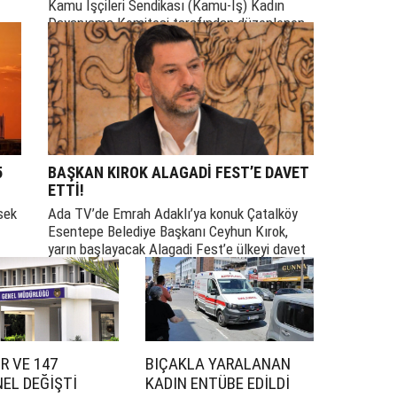
Kamu İşçileri Sendikası (Kamu-İş) Kadın
Dayanışma Komitesi tarafından düzenlenen
“Toplu İş Sözleşmesi Yasası ve
Uygulamaları” panelinin üçüncüsü
Güzelyurt’ta düzenlendi.
5
BAŞKAN KIROK ALAGADİ FEST’E DAVET
ETTİ!
sek
Ada TV’de Emrah Adaklı’ya konuk Çatalköy
Esentepe Belediye Başkanı Ceyhun Kırok,
yarın başlayacak Alagadi Fest’e ülkeyi davet
etti.
R VE 147
BIÇAKLA YARALANAN
EL DEĞİŞTİ
KADIN ENTÜBE EDİLDİ