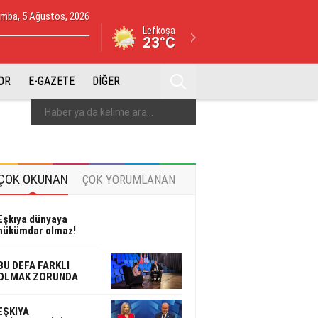
mba, 5 Ağustos, 2026
Lefkoşa
23°C
OR
E-GAZETE
DİĞER
ÇOK OKUNAN
ÇOK YORUMLANAN
Eşkıya dünyaya
hükümdar olmaz!
BU DEFA FARKLI
OLMAK ZORUNDA
EŞKIYA