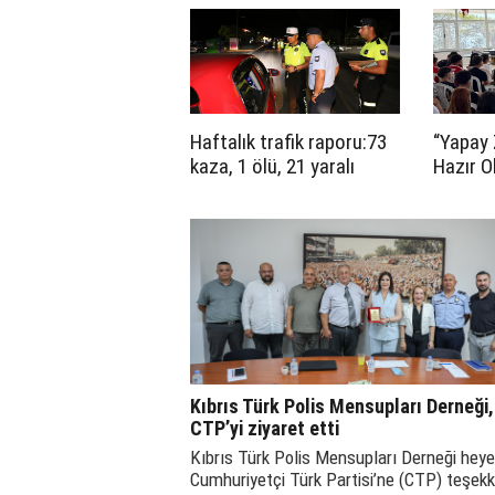
arasında
protoko
Haftalık trafik raporu:73
“Yapay 
kaza, 1 ölü, 21 yaralı
Hazır O
başladı
Kıbrıs Türk Polis Mensupları Derneği,
CTP’yi ziyaret etti
Kıbrıs Türk Polis Mensupları Derneği heyet
Cumhuriyetçi Türk Partisi’ne (CTP) teşekk