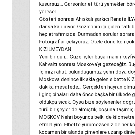
kusursuz… Garsonlar et türü yemekler, bö
yöresel…
Gösteri sonrası Ahıskalı şarkıcı Renata İLY
dansa kaldırıyor. Gözlerinin içi gülen tatlı
hep etrafımızda. Durmadan sorular sorarak 
Fotoğraflar çekiyoruz. Otele dönerken çok
KIZILMEYDAN
Yeni bir gün… Güzel işler başarmanın keyfi
Kahvaltı sonrası Moskova’yı gezeceğiz. B
İçimiz rahat, bulunduğumuz şehri doya doya
Moskova denince ilk akla gelen elbette KI
dakika mesafede… Gerçekten hayran olmama
ilginç binaları daha önce başka bir ülkede 
oldukça sıcak. Oysa bize söylenenler doğr
türü bir şeyler de almıştık, boşuna taşımışı
MOSKOV Nehri boyunca belki de kilometrel
etmeliyim. Elbette yürümezseniz de her k
kocaman bir alanda çimenlere uzanıp dinle