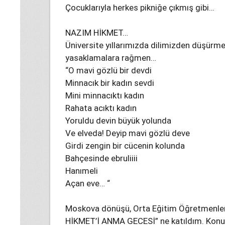
Çocuklarıyla herkes pikniğe çıkmış gibi…
NAZIM HİKMET…
Üniversite yıllarımızda dilimizden düşürme
yasaklamalara rağmen…
“O mavi gözlü bir devdi
Minnacık bir kadın sevdi
Mini minnacıktı kadın
Rahata acıktı kadın
Yoruldu devin büyük yolunda
Ve elveda! Deyip mavi gözlü deve
Girdi zengin bir cücenin kolunda
Bahçesinde ebruliiii
Hanımeli
Açan eve… “
Moskova dönüşü, Orta Eğitim Öğretmenler
HİKMET’İ ANMA GECESİ” ne katıldım. Konuk