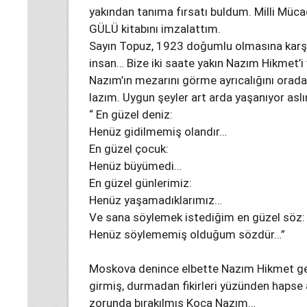
yakından tanıma fırsatı buldum. Milli Müca
GÜLÜ kitabını imzalattım.
Sayın Topuz, 1923 doğumlu olmasına karşın
insan… Bize iki saate yakın Nazım Hikmet’i v
Nazım’ın mezarını görme ayrıcalığını orad
lazım. Uygun şeyler art arda yaşanıyor asl
“ En güzel deniz:
Henüz gidilmemiş olandır…
En güzel çocuk:
Henüz büyümedi…
En güzel günlerimiz:
Henüz yaşamadıklarımız…
Ve sana söylemek istediğim en güzel söz:
Henüz söylememiş olduğum sözdür…”
Moskova denince elbette Nazım Hikmet gel
girmiş, durmadan fikirleri yüzünden hapse 
zorunda bırakılmış Koca Nazım…