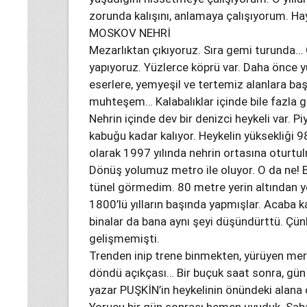
zorunda kalışını, anlamaya çalışıyorum. H
MOSKOV NEHRİ
Mezarlıktan çıkıyoruz. Sıra gemi turunda… Ge
yapıyoruz. Yüzlerce köprü var. Daha önce y
eserlere, yemyeşil ve tertemiz alanlara ba
muhteşem… Kalabalıklar içinde bile fazla 
Nehrin içinde dev bir denizci heykeli var. Pi
kabuğu kadar kalıyor. Heykelin yüksekliği
olarak 1997 yılında nehrin ortasına oturt
Dönüş yolumuz metro ile oluyor. O da ne! B
tünel görmedim. 80 metre yerin altından y
1800’lü yılların başında yapmışlar. Acaba 
binalar da bana aynı şeyi düşündürttü. Çünk
gelişmemişti.
Trenden inip trene binmekten, yürüyen mer
döndü açıkçası… Bir buçuk saat sonra, gün ı
yazar PUŞKİN’in heykelinin önündeki alana ç