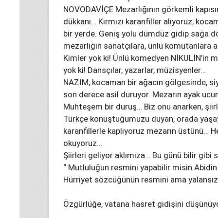
NOVODAVİÇE Mezarlığının görkemli kapısında
dükkanı… Kırmızı karanfiller alıyoruz, koc
bir yerde. Geniş yolu dümdüz gidip sağa 
mezarlığın sanatçılara, ünlü komutanlara a
Kimler yok ki! Ünlü komedyen NİKULİN’in me
yok ki! Dansçılar, yazarlar, müzisyenler…
NAZIM, kocaman bir ağacın gölgesinde, si
son derece asil duruyor. Mezarın ayak uc
Muhteşem bir duruş… Biz onu anarken, şiirle
Türkçe konuştuğumuzu duyan, orada yaşaya
karanfillerle kaplıyoruz mezarın üstünü… Her
okuyoruz…
Şiirleri geliyor aklımıza… Bu günü bilir gibi 
“ Mutluluğun resmini yapabilir misin Abidin
Hürriyet sözcüğünün resmini ama yalansız
Özgürlüğe, vatana hasret gidişini düşünüyor