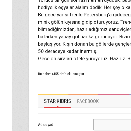
Yorucu bir gün sonrası hemen uyuduk. Sabah
hediyelik eşyalar alalım dedik. Her şey o kad
Bu gece yarısı trenle Petersburg’a gideceğ
minik gölün kıyısına gidip oturuyoruz. Trend
bilmediğimizden, hazırladığımız sandviçler
batarken yapay göl harika görünüyor. Bizim
başlaşıyor. Kışın donan bu göllerde gençleri
50 dereceye kadar inermiş.
Gece on sıraları otele yürüyoruz. Hazırız. B
Bu haber 4155 defa okunmuştur
STAR KIBRIS
FACEBOOK
Ad soyad
: