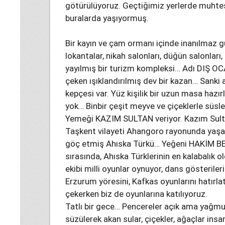
götürülüyoruz. Geçtiğimiz yerlerde muhteşe
buralarda yaşıyormuş.
Bir kayın ve çam ormanı içinde inanılmaz gü
lokantalar, nikah salonları, düğün salonları
yayılmış bir turizm kompleksi… Adı DIŞ 
çeken ışıklandırılmış dev bir kazan… Sanki
kepçesi var. Yüz kişilik bir uzun masa hazı
yok… Binbir çeşit meyve ve çiçeklerle süs
Yemeği KAZIM SULTAN veriyor. Kazım Sulta
Taşkent vilayeti Ahangoro rayonunda yaşam
göç etmiş Ahıska Türkü… Yeğeni HAKİM BEY,
sırasında, Ahıska Türklerinin en kalabalık 
ekibi milli oyunlar oynuyor, dans gösteriler
Erzurum yöresini, Kafkas oyunlarını hatırla
çekerken biz de oyunlarına katılıyoruz.
Tatlı bir gece… Pencereler açık ama yağm
süzülerek akan sular, çiçekler, ağaçlar in