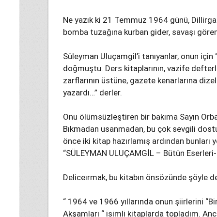
Ne yazık ki 21 Temmuz 1964 günü, Dillirg
bomba tuzağına kurban gider, savaşı görem
Süleyman Uluçamgil’i tanıyanlar, onun için
doğmuştu. Ders kitaplarının, vazife defter
zarflarının üstüne, gazete kenarlarına diz
yazardı…” derler.
Onu ölümsüzleştiren bir bakıma Sayın Orba
Bıkmadan usanmadan, bu çok sevgili dostun
önce iki kitap hazırlamış ardından bunları 
“SÜLEYMAN ULUÇAMGİL – Bütün Eserleri-“ k
Deliceırmak, bu kitabın önsözünde şöyle de
“ 1964 ve 1966 yıllarında onun şiirlerini “Bi
Akşamları “ isimli kitaplarda topladım. Anca