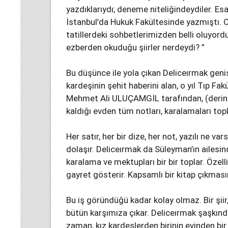
yazdıklarıydı; deneme niteliğindeydiler. Esas
İstanbul’da Hukuk Fakültesinde yazmıştı. 
tatillerdeki sohbetlerimizden belli oluyord
ezberden okuduğu şiirler nerdeydi? ”
Bu düşünce ile yola çıkan Deliceırmak geniş
kardeşinin şehit haberini alan, o yıl Tıp F
Mehmet Ali ULUÇAMGİL tarafından, (derin 
kaldığı evden tüm notları, karalamaları top
Her satır, her bir dize, her not, yazılı ne va
dolaşır. Deliceırmak da Süleyman’ın ailesi
karalama ve mektupları bir bir toplar. Öze
gayret gösterir. Kapsamlı bir kitap çıkmasın
Bu iş göründüğü kadar kolay olmaz. Bir şiir, 
bütün karşımıza çıkar. Deliceırmak şaşkınd
zaman, kız kardeşlerden birinin evinden bir 