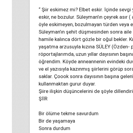
“ Şiir eskimez mi? Elbet eskir. İçinde sevgi
eskir, ne bozulur. Süleyman’ın çeyrek asır ( 
öyle eskimeyen, bozulmayan türden veya es
Süleyman’ın şehit düşmesinden sonra aile b
hamile kalınca dört gözle bir oğul bekler. K
yaşatma arzusuyla kızına SÜLEY (Özden- piy
röportajlarımda, uzun yıllar dayısının başın
öğrendim. Köyde anneannenin evindeki duv
ve el yazısıyla kazınmış şiirlerini görüp so
saklar. Çoook sonra dayısının başına gelenl
kullanmaktan gurur duyar.
Şiire ilişkin düşüncelerini de şöyle dillendir
ŞİİR
Bir ölüme tekme savurdum
Bir de yaşamaya
Sonra durdum