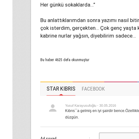
Her günkü sokaklarda…”
Bu anlattıklarımdan sonra yazımı nasıl bit
çok isterdim, gerçekten… Çok genç yaşta
kabrine nurlar yağsın, diyebilirim sadece…
Bu haber 4625 defa okunmuştur
STAR KIBRIS
FACEBOOK
Yusuf Karayusufoğlu - 30.05.2016
Kıbrıs``a gelmiş en iyi şairdir bence.Özellik
düzgün.
Ad soyad
: