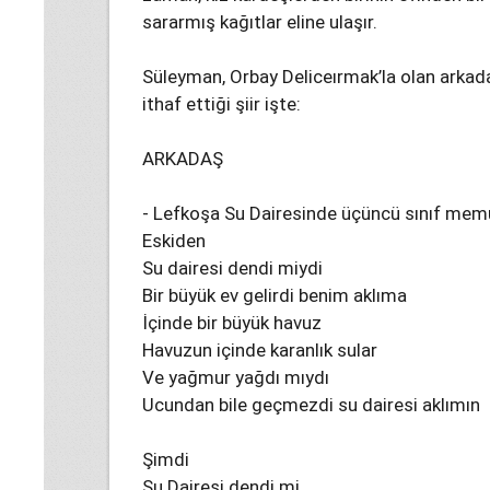
sararmış kağıtlar eline ulaşır.
Süleyman, Orbay Deliceırmak’la olan arkadaş
ithaf ettiği şiir işte:
ARKADAŞ
- Lefkoşa Su Dairesinde üçüncü sınıf memu
Eskiden
Su dairesi dendi miydi
Bir büyük ev gelirdi benim aklıma
İçinde bir büyük havuz
Havuzun içinde karanlık sular
Ve yağmur yağdı mıydı
Ucundan bile geçmezdi su dairesi aklımın
Şimdi
Su Dairesi dendi mi