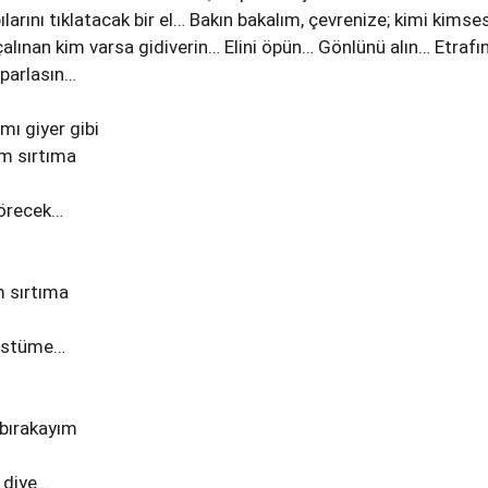
ılarını tıklatacak bir el… Bakın bakalım, çevrenize; kimi kimses
çalınan kim varsa gidiverin… Elini öpün… Gönlünü alın… Etrafın
parlasın…
mı giyer gibi
m sırtıma
 örecek…
m sırtıma
 üstüme…
 bırakayım
 diye…