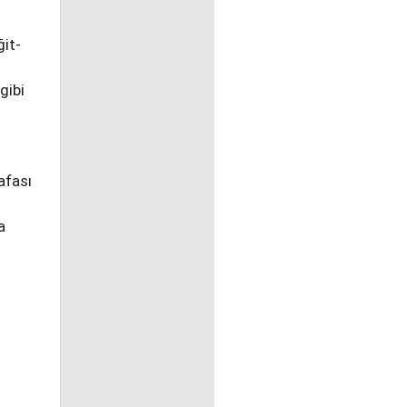
ğit-
gibi
afası
a