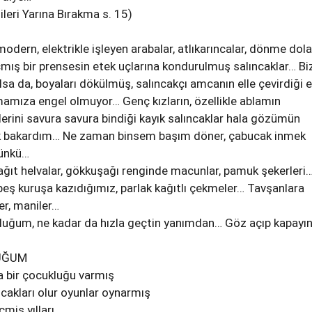
eri Yarına Bırakma s. 15)
odern, elektrikle işleyen arabalar, atlıkarıncalar, dönme dola
mış bir prensesin etek uçlarına kondurulmuş salıncaklar… Bi
lsa da, boyaları dökülmüş, salıncakçı amcanın elle çevirdiği e
amamıza engel olmuyor… Genç kızların, özellikle ablamın
klerini savura savura bindiği kayık salıncaklar hala gözümün
 bakardım… Ne zaman binsem başım döner, çabucak inmek
çünkü…
kağıt helvalar, gökkuşağı renginde macunlar, pamuk şekerleri…
beş kuruşa kazıdığımız, parlak kağıtlı çekmeler… Tavşanlara
ler, maniler…
kluğum, ne kadar da hızla geçtin yanımdan… Göz açıp kapayı
UĞUM
 bir çocukluğu varmış
akları olur oyunlar oynarmış
çmiş yılları