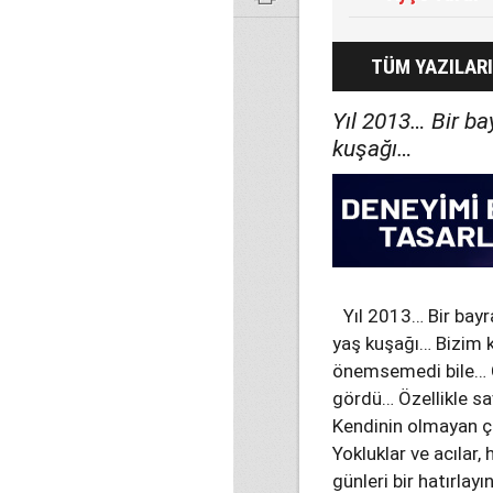
TÜM YAZILARI
Yıl 2013… Bir b
kuşağı…
Yıl 2013… Bir bay
yaş kuşağı… Bizim ku
önemsemedi bile… Ç
gördü… Özellikle sav
Kendinin olmayan ço
Yokluklar ve acılar,
günleri bir hatırlay