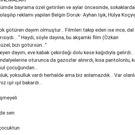
ümde bayrama özel getirilen ve aylar öncesinde, sokaklarda
laşılıp reklamı yapılan Belgin Doruk- Ayhan Işık, Hülya Koçyi
k götüren dayım olmuştur… Filmleri takip eden ise ince, dal 
rısıydı… “ Haydi, söyle dayına, bu akşamki film (Özkan
üzel, bizi götürsün…”
meyen dayım, eve kabak çekirdeği dolu kese kağıdıyla gelirdi…
ndalyelerine oturunca da gazozlar alınırdı, kısa pantolonlu, k
kokul çocuğundan…
luk, yoksulluk vardı herhalde ama biz anlamazdık… Var olanl
z ışıl ışıl bakardı…
üşmeyeli
de sen
 çocuktun