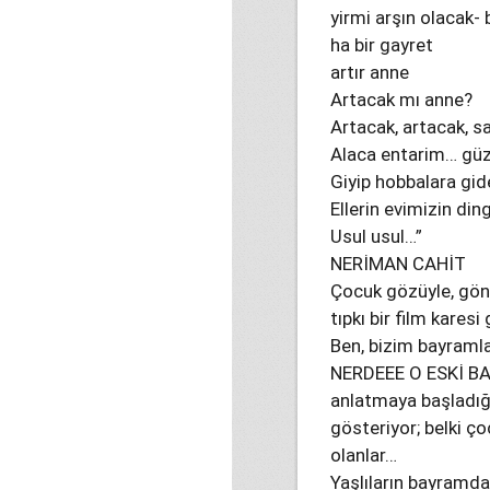
yirmi arşın olacak- 
ha bir gayret
artır anne
Artacak mı anne?
Artacak, artacak, sa
Alaca entarim… güz
Giyip hobbalara g
Ellerin evimizin din
Usul usul…”
NERİMAN CAHİT
Çocuk gözüyle, gönü
tıpkı bir film kares
Ben, bizim bayramla
NERDEEE O ESKİ BAY
anlatmaya başladığı
gösteriyor; belki ç
olanlar…
Yaşlıların bayramda