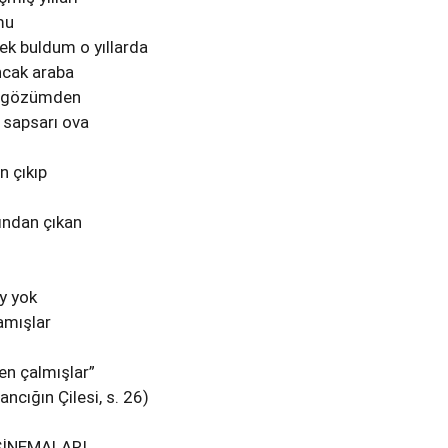
mu
bek buldum o yıllarda
ncak araba
di gözümden
 sapsarı ova
n çıkıp
ından çıkan
y yok
lamışlar
n çalmışlar”
ncığın Çilesi, s. 26)
İNEMALARI