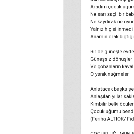
Aradım çocukluğu
Ne sarı saçlı bir be
Ne kaydırak ne oyu
Yalnız hiç silinme
Anamın orak biçtiği
Bir de güneşle evde
Güneşsiz dönüşler
Ve çobanların kaval
O yanık nağmeler
Anlatacak başka şe
Anlaşılan yıllar sak
Kimbilir belki öcüler
Çocukluğumu bende
(Feriha ALTIOK/ Fida
ÇOCUKLUĞUMUN S