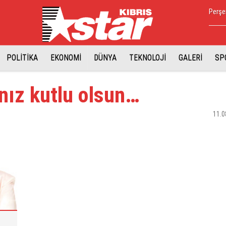
Perşe
POLİTİKA
EKONOMİ
DÜNYA
TEKNOLOJİ
GALERİ
SP
nız kutlu olsun…
11.0