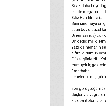
Biraz daha büyüdüğ
elinde megafonla do
Ediz Hun filmleri…
Beni sinemaya en ço
uzun boylu güzel ka
Sinemasında) çok g
Bir dediğimi iki et
Yazlık sinemanın sa
sıfıra vurulmuş il
Güzel günlerdi… Yok
mutluyduk; gözlerimi
“ merhaba
seneler olmuş gör
son görüştüğümüz
düşleriyle yoğrulan
kısa pantolonlu bir