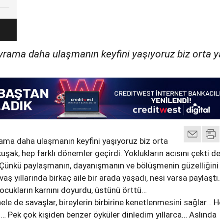
ayrama daha ulaşmanın keyfini yaşıyoruz biz orta 
rama daha ulaşmanın keyfini yaşıyoruz biz orta
şak, hep farklı dönemler geçirdi. Yoklukların acısını çekti d
ünkü paylaşmanın, dayanışmanın ve bölüşmenin güzelliğini
aş yıllarında birkaç aile bir arada yaşadı, nesi varsa paylaştı
cukların karnını doyurdu, üstünü örttü…
 hele de savaşlar, bireylerin birbirine kenetlenmesini sağlar… H
ın… Pek çok kişiden benzer öyküler dinledim yıllarca… Aslında