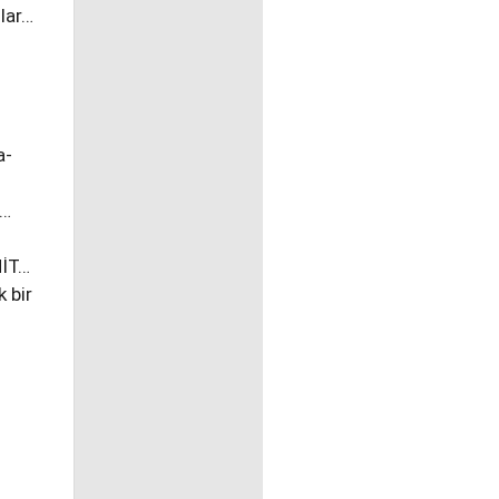
lar…
a-
r…
HİT…
k bir