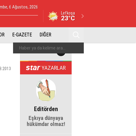
mbe, 6 Ağustos, 2026
Lefkoşa
23°C
OR
E-GAZETE
DİĞER
YAZARLAR
8.2013
Editörden
Eşkıya dünyaya
hükümdar olmaz!