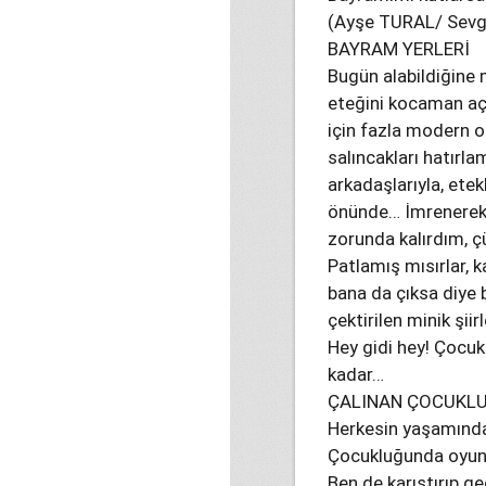
(Ayşe TURAL/ Sevgil
BAYRAM YERLERİ
Bugün alabildiğine m
eteğini kocaman aç
için fazla modern o
salıncakları hatırl
arkadaşlarıyla, ete
önünde… İmrenerek
zorunda kalırdım, 
Patlamış mısırlar, 
bana da çıksa diye 
çektirilen minik şiir
Hey gidi hey! Çocu
kadar…
ÇALINAN ÇOCUKL
Herkesin yaşamında
Çocukluğunda oyunc
Ben de karıştırıp ge