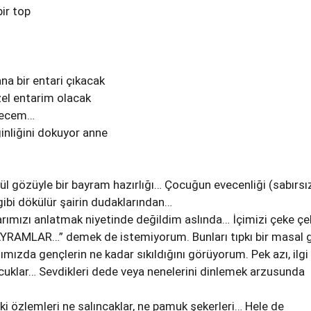
bir top
na bir entari çıkacak
el entarim olacak
idecem…
ginliğini dokuyor anne
l gözüyle bir bayram hazırlığı… Çocuğun evecenliği (sabırsız
i gibi dökülür şairin dudaklarından…
rımızı anlatmak niyetinde değildim aslında… İçimizi çeke çek
RAMLAR…” demek de istemiyorum. Bunları tıpkı bir masal g
mızda gençlerin ne kadar sıkıldığını görüyorum. Pek azı, ilgi
ocuklar… Sevdikleri dede veya nenelerini dinlemek arzusunda
ki özlemleri ne salıncaklar, ne pamuk şekerleri… Hele de