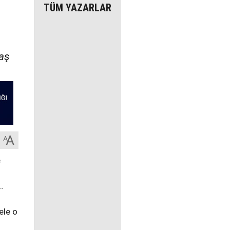
TÜM YAZARLAR
yaş
e
…
ele o