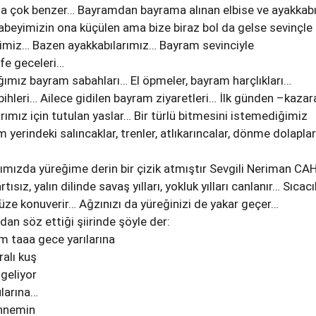
da çok benzer… Bayramdan bayrama alınan elbise ve ayakkabı
abeyimizin ona küçülen ama bize biraz bol da gelse sevinçle
rimiz… Bazen ayakkabılarımız… Bayram sevinciyle
fe geceleri…
ığımız bayram sabahları… El öpmeler, bayram harçlıkları…
ihleri… Ailece gidilen bayram ziyaretleri… İlk günden –kazar
rımız için tutulan yaslar… Bir türlü bitmesini istemediğimiz
yerindeki salıncaklar, trenler, atlıkarıncalar, dönme dolapla
mızda yüreğime derin bir çizik atmıştır Sevgili Neriman CA
tısız, yalın dilinde savaş yılları, yokluk yılları canlanır… Sıcacı
üze konuverir… Ağzınızı da yüreğinizi de yakar geçer…
dan söz ettiği şiirinde şöyle der:
m taaa gece yarılarına
ralı kuş
 geliyor
larına…
nnemin