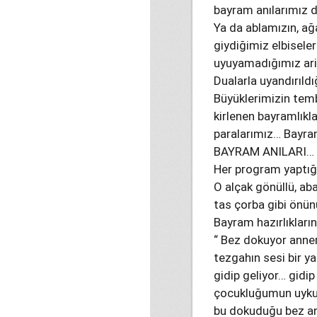
bayram anılarımız 
Ya da ablamızın, ağ
giydiğimiz elbisele
uyuyamadığımız ari
Dualarla uyandırıld
Büyüklerimizin temb
kirlenen bayramlıkla
paralarımız… Bayram 
BAYRAM ANILARI…
Her program yaptığı
O alçak gönüllü, abar
tas çorba gibi önün
Bayram hazırlıkların
“ Bez dokuyor anne
tezgahın sesi bir ya
gidip geliyor… gidip
çocukluğumun uyku
bu dokuduğu bez a