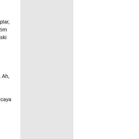
plar,
zim
ski
 Ah,
ncaya