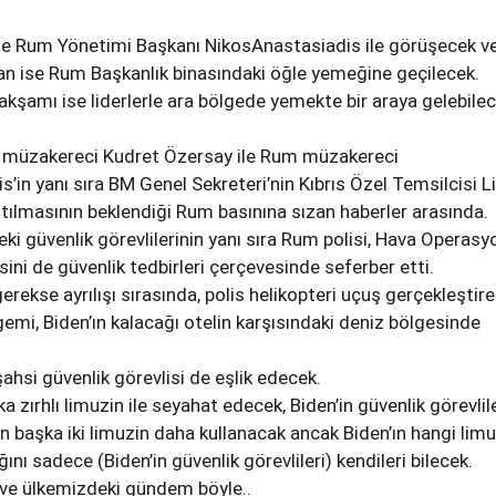
se Rum Yönetimi Başkanı NikosAnastasiadis ile görüşecek v
n ise Rum Başkanlık binasındaki öğle yemeğine geçilecek.
akşamı ise liderlerle ara bölgede yemekte bir araya gelebile
 müzakereci Kudret Özersay ile Rum müzakereci
in yanı sıra BM Genel Sekreteri’nin Kıbrıs Özel Temsilcisi L
tılmasının beklendiği Rum basınına sızan haberler arasında.
eki güvenlik görevlilerinin yanı sıra Rum polisi, Hava Operasy
isini de güvenlik tedbirleri çerçevesinde seferber etti.
gerekse ayrılışı sırasında, polis helikopteri uçuş gerçekleştir
gemi, Biden’ın kalacağı otelin karşısındaki deniz bölgesinde
ahsi güvenlik görevlisi de eşlik edecek.
a zırhlı limuzin ile seyahat edecek, Biden’in güvenlik görevlile
en başka iki limuzin daha kullanacak ancak Biden’ın hangi limu
ğını sadece (Biden’in güvenlik görevlileri) kendileri bilecek.
 ve ülkemizdeki gündem böyle..