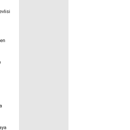
vlisi
yen
e
a
aya