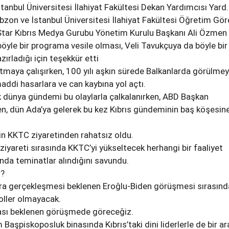
tanbul Üniversitesi İlahiyat Fakültesi Dekan Yardımcısı Yard.
zon ve İstanbul Üniversitesi İlahiyat Fakültesi Öğretim Göre
 Star Kıbrıs Medya Gurubu Yönetim Kurulu Başkanı Ali Özmen
öyle bir programa vesile olması, Veli Tavukçuya da böyle bir
ırladığı için teşekkür etti
tmaya çalışırken, 100 yılı aşkın sürede Balkanlarda görülme
maddi hasarlara ve can kaybına yol açtı.
k dünya gündemi bu olaylarla çalkalanırken, ABD Başkan
n, dün Ada’ya gelerek bu kez Kıbrıs gündeminin baş köşesin
’in KKTC ziyaretinden rahatsız oldu.
ziyareti sırasında KKTC’yi yükseltecek herhangi bir faaliyet
da teminatlar alındığını savundu.
r?
a gerçekleşmesi beklenen Eroğlu-Biden görüşmesi sırasınd
boller olmayacak.
ası beklenen görüşmede göreceğiz.
Başpiskoposluk binasında Kıbrıs’taki dini liderlerle de bir ar