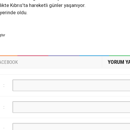
irlikte Kıbrıs’ta hareketli günler yaşanıyor.
yerinde oldu.
ştur
YORUM Y
ACEBOOK
:
:
: