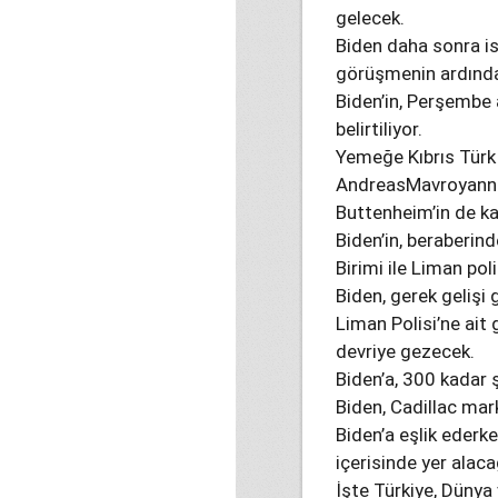
gelecek.
Biden daha sonra i
görüşmenin ardında
Biden’in, Perşembe 
belirtiliyor.
Yemeğe Kıbrıs Türk
AndreasMavroyannis’
Buttenheim’in de ka
Biden’in, beraberind
Birimi ile Liman pol
Biden, gerek gelişi 
Liman Polisi’ne ait 
devriye gezecek.
Biden’a, 300 kadar ş
Biden, Cadillac mark
Biden’a eşlik ederk
içerisinde yer alaca
İşte Türkiye, Dünya