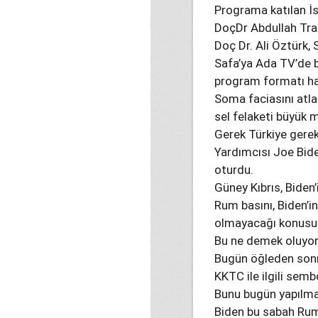
Programa katılan İs
DoçDr Abdullah Trab
Doç Dr. Ali Öztürk,
Safa’ya Ada TV’de b
program formatı haz
Soma faciasını atla
sel felaketi büyük 
Gerek Türkiye gere
Yardımcısı Joe Bide
oturdu.
Güney Kıbrıs, Biden
Rum basını, Biden’in
olmayacağı konusun
Bu ne demek oluyo
Bugün öğleden sonr
KKTC ile ilgili sem
Bunu bugün yapılm
Biden bu sabah Rum 