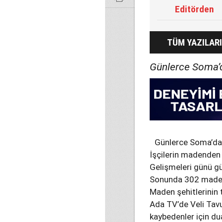
Editörden
TÜM YAZILARI
Günlerce Soma’da
Günlerce Soma’daki
İşçilerin madenden s
Gelişmeleri günü gü
Sonunda 302 maden 
Maden şehitlerinin t
Ada TV’de Veli Tavu
kaybedenler için dual