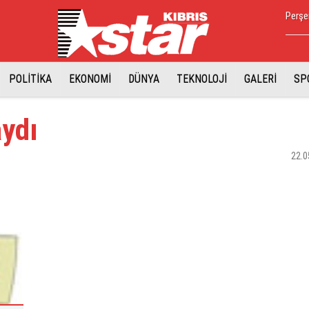
Perşe
POLİTİKA
EKONOMİ
DÜNYA
TEKNOLOJİ
GALERİ
SP
aydı
22.0