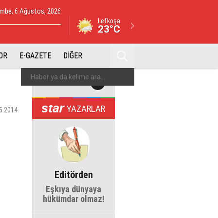
mbe, 6 Ağustos, 2026
Lefkoşa
23°C
OR
E-GAZETE
DİĞER
YAZARLAR
5.2014
Editörden
Eşkıya dünyaya
hükümdar olmaz!