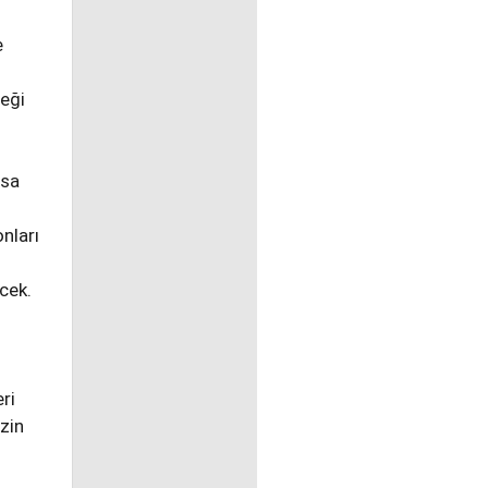
e
ceği
isa
onları
ecek.
ri
zin