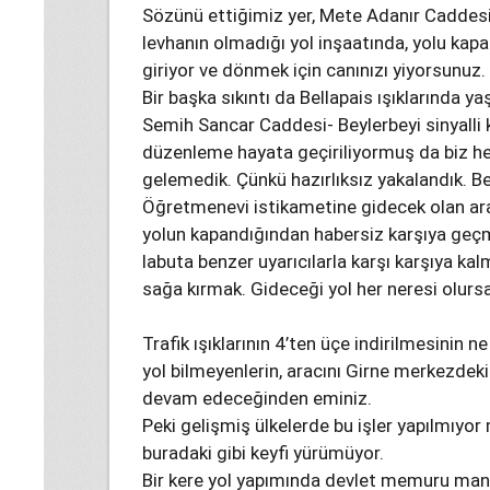
Sözünü ettiğimiz yer, Mete Adanır Caddesi,
levhanın olmadığı yol inşaatında, yolu kapa
giriyor ve dönmek için canınızı yiyorsunuz.
Bir başka sıkıntı da Bellapais ışıklarında 
Semih Sancar Caddesi- Beylerbeyi sinyalli k
düzenleme hayata geçiriliyormuş da biz h
gelemedik. Çünkü hazırlıksız yakalandık. B
Öğretmenevi istikametine gidecek olan ara
yolun kapandığından habersiz karşıya geç
labuta benzer uyarıcılarla karşı karşıya k
sağa kırmak. Gideceği yol her neresi olurs
Trafik ışıklarının 4’ten üçe indirilmesinin n
yol bilmeyenlerin, aracını Girne merkezdeki 
devam edeceğinden eminiz.
Peki gelişmiş ülkelerde bu işler yapılmıyor
buradaki gibi keyfi yürümüyor.
Bir kere yol yapımında devlet memuru mant