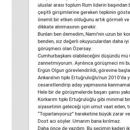
uluslar arası toplum Rum liderin başından
çeşitli girişimlerine gereken tepkinin gös
önemli bir etken olduğunu artık görmeli v
dikkate alınmasının gerekir.
Bunları ben demedim, Nami’nin uzun bir 
benden, siz değerli okuyuculardan daha iyi 
görüşmeci olan Özersay.
Cumhurbaşkanı olabileceğini düşündü mü Öz
zannetmiyorum. Ayrılınca görüşmeci mi b
Ergün Olgun görevlendirildi, görevine başla
Ankara’nın tıpkı Ertuğruloğlu’nun 2010’da ya
cesaretlendirip aday yapmasına kanmamalı,
Hele bir de görüşmelerde başarı şansı yaka
Korkarım tıpkı Ertuğruloğlu gibi minimal b
siyasetinin geleceği için umut vaat eden
“Toparlanıyoruz” hareketine büyük zarar ve
Dost acı söyler. Umarım bana kırılmaz.
Daha önce de yazdım. Bu seçimin kaderi iki