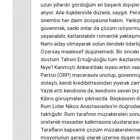
uzun yıllardır gördüğüm en başarılı dışişler
alıyor. Aile ilişkilerinde düzenli, saygılı. P
önemlisi her daim dosyasına hakim. Yanlışla
güvenmek, sanki onlar da çözüm istiyormuş 
yaşanabilir, katlanılabilir romantik yaklaşıml
Nami aday olmayarak solun ilerideki liderliğ
Özersay maalesef düşünemedi. Bir önceki s
dostum Tahsin Ertuğruloğlu tüm ikazlarım
Niye? Kanmıştı Ankara’daki siyasi erkin va
Partisi (ÖRP) macerasını unutup, güvenmiş
dolaştı, kendi kredibilitesinden yiyerek za
Yazık etti kendisine de, kendisini seven biz
Kıbrıs görüşmeleri çıkmazda. Başkasının d
Rum Lider Nikos Anastasiades’in doğrudan
taktiğidir. Rum tarafının müzakereleri son
üreterek masadan kalkmasına uluslararası
Tarafların kapsamlı çözüm müzakerelerine 
misyonunun gereği olarak üzerine düşen öne