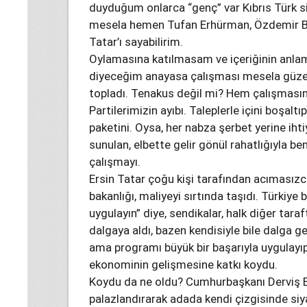
duyduğum onlarca “genç” var Kıbrıs Türk s
mesela hemen Tufan Erhürman, Özdemir Ber
Tatar’ı sayabilirim.
Oylamasına katılmasam ve içeriğinin anlamsı
diyeceğim anayasa çalışması mesela güzel
topladı. Tenakus değil mi? Hem çalışmasın
Partilerimizin ayıbı. Taleplerle içini boşalt
paketini. Oysa, her nabza şerbet yerine iht
sunulan, elbette gelir gönül rahatlığıyla be
çalışmayı.
Ersin Tatar çoğu kişi tarafından acımasızc
bakanlığı, maliyeyi sırtında taşıdı. Türkiye
uygulayın” diye, sendikalar, halk diğer taraf
dalgaya aldı, bazen kendisiyle bile dalga g
ama programı büyük bir başarıyla uygulayıp
ekonominin gelişmesine katkı koydu.
Koydu da ne oldu? Cumhurbaşkanı Derviş E
palazlandırarak adada kendi çizgisinde si