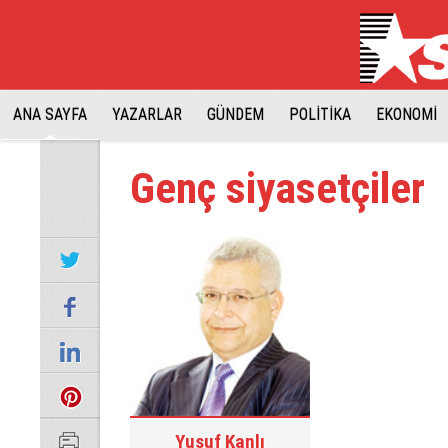
ANA SAYFA
YAZARLAR
GÜNDEM
POLİTİKA
EKONOMİ
Genç siyasetçiler
Yusuf Kanlı