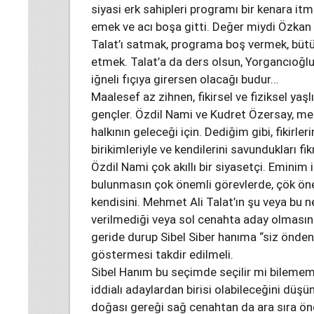
siyasi erk sahipleri programı bir kenara it
emek ve acı boşa gitti. Değer miydi Özkan
Talat’ı satmak, programa boş vermek, bü
etmek. Talat’a da ders olsun, Yorgancıoğlu
iğneli fıçıya girersen olacağı budur…
Maalesef az zihnen, fikirsel ve fiziksel ya
gençler. Özdil Nami ve Kudret Özersay, mes
halkının geleceği için. Dediğim gibi, fikirler
birikimleriyle ve kendilerini savundukları f
Özdil Nami çok akıllı bir siyasetçi. Eminim
bulunmasın çok önemli görevlerde, çök öne
kendisini. Mehmet Ali Talat’ın şu veya bu 
verilmediği veya sol cenahta aday olmasın
geride durup Sibel Siber hanıma “siz önden
göstermesi takdir edilmeli.
Sibel Hanım bu seçimde seçilir mi bilemem
iddialı adaylardan birisi olabileceğini dü
doğası gereği sağ cenahtan da ara sıra öne