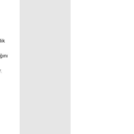
lik
ğını
.