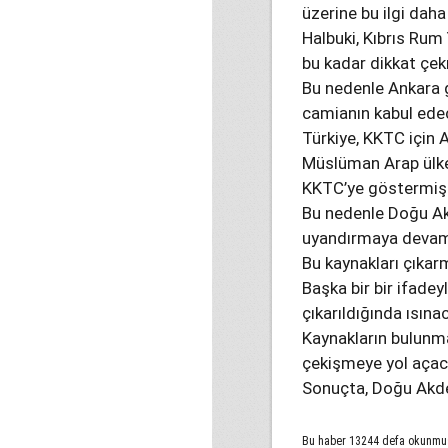
üzerine bu ilgi daha 
Halbuki, Kıbrıs Rum
bu kadar dikkat çe
Bu nedenle Ankara g
camianın kabul edec
Türkiye, KKTC için 
Müslüman Arap ülkele
KKTC’ye göstermiş 
Bu nedenle Doğu Akd
uyandırmaya devam
Bu kaynakları çıkar
Başka bir bir ifadey
çıkarıldığında ısına
Kaynakların bulunma
çekişmeye yol açac
Sonuçta, Doğu Akden
Bu haber 13244 defa okunmu