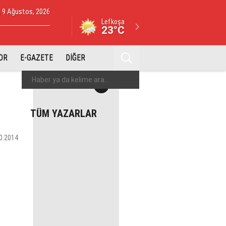
, 9 Ağustos, 2026
Lefkoşa
23°C
OR
E-GAZETE
DİĞER
TÜM YAZARLAR
0.2014