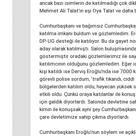
ancak bazı isimlerin de katılmadığı çok dik
Mehmet Ali Talat’ın eşi Oya Talat ve daha b
Cumhurbaşkanı ve bağımsız Cumhurbaşkanı
katılma imkanı buldum ve gözlemledim. Er
DP-UG desteği ile katılıyor. Bu da gayet n
aday olarak katılmıştı. Salon buluşmasında
göstermiştir oradaki gözlemlerimiz ile sa
katılımcının olduğunu gözlemledim. Eğer id
kişi katıldı ise Derviş Eroğlu’nda ise 7000 ki
görevli polise sordum; ‘trafik tıkandı, ciddi
bölgelerden katılım oldu, heyecan yüksek
etkili oldu. Çünkü oraya katılanlar ile ko
için geldik diyorlardı. Salonda devletine s
kimin ile konuşsak ayni şey Cumhurbaşkanı
çare devletimize sahip çıkma diyorlardı.
Cumhurbaşkanı Eroğlu’nun söylem ve açıkla