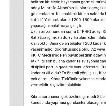
belirten kitlelerin heyecanını görmek mü
adayı Mustafa Akıncı’nın ilk olarak gerçekle
gözlemledim. Kalabalık bir kitle o salonda ha
katıldı? Yaklaşık olarak 1200-1500 olarak h
yapacağını anlatmaya çalıştı.
Uzun bir zamandan sonra CTP-BG adayı Sibe
Rahatsızlığımdan dolayı katılamadım. Salon
kişi yoktu. Bana gelen bilgiler 1200 kadar k
yaşanmadığı doğrultusunda oldu. Az veya 
KKTC Meclisi’nde en büyük partinin adayı hal
etkinliği son bulana kadar televizyonlard
disiplinli parti o gece de bunu gösterdi. 
kadar etkili oldu? En önemli yönü şu ki, Kı
çok durdu. Kıbrıs Türk’ünün yalınızca elinde
vermelidir ki çözüm olabilsin.
Kıbrıs sorununun çok özeline girmedi Sibe
konusunda yapması gerekenler olacağını an