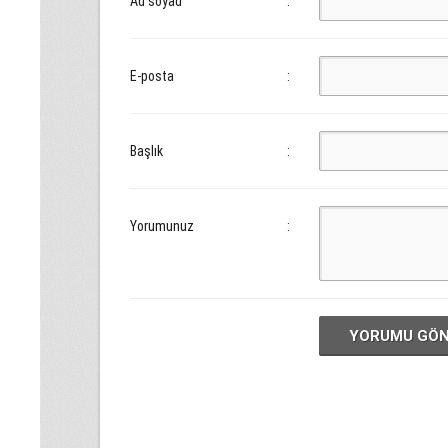
Ad soyad
:
E-posta
:
Başlık
:
Yorumunuz
:
YORUMU GÖ