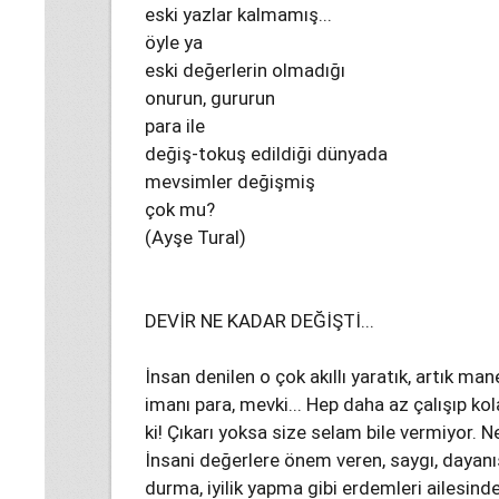
eski yazlar kalmamış...
öyle ya
eski değerlerin olmadığı
onurun, gururun
para ile
değiş-tokuş edildiği dünyada
mevsimler değişmiş
çok mu?
(Ayşe Tural)
DEVİR NE KADAR DEĞİŞTİ...
İnsan denilen o çok akıllı yaratık, artık ma
imanı para, mevki... Hep daha az çalışıp k
ki! Çıkarı yoksa size selam bile vermiyor. Ne
İnsani değerlere önem veren, saygı, dayan
durma, iyilik yapma gibi erdemleri ailesind