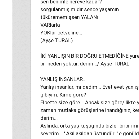
sen benimle nereye kadar?
sorgulanmış mıdır sence yaşamın
tükürememişsen YALANı
VARlarla
YOKlar cetveline...
(Ayşe TURAL)
İKİ YANLIŞIN BİR DOĞRU ETMEDİĞİNE yürekt
bir neden yoktur, derim.../ Ayşe TURAL
YANLIŞ İNSANLAR...
Yanlış insanlar, mı dedim... Evet evet yanlı
gibiyim: Kime göre?
Elbette size göre... Ancak size göre/ likte
zaman mutlaka görüşlerine inandığınız, kend
derim...
Aslında, orta yaş kuşağında bizler birbirimiz
severim... ' Akıl akıldan üstündür. ' e gön