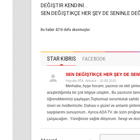
DEĞİŞTİR KENDİNİ...
SEN DEĞİŞTİKÇE HER ŞEY DE SENİNLE DEĞ
Bu haber 4216 defa okunmuştur
STAR KIBRIS
FACEBOOK
SEN DEĞİŞTİKÇE HER ŞEY DE SEN
Haydar ATA Ankara - 10.08.2015
Merhaba, Ayşe hocam; yazınızı ve ekli şiirl
araştırdığımda bir çok bilgiye ulaştım.. Bu yazınızın ta
öğrendiklerinizi paylaşan,Toplumsal sorumluluk sahibi 
öneri ve övütlerinizle; Dahası o güzel ve anlamlı şiirle
saygılarımı sunuyorum.. Ayrıca ADA TV. de sizin proğ
çalışacağım.. Yüreğinize sağlık diliyorum. Sevgi ve do