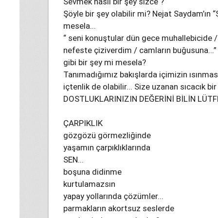
Sevmek nasıl bir şey sizce ?
Şöyle bir şey olabilir mi? Nejat Saydam’ın “
mesela...
“ seni konuştular dün gece muhallebicide / s
nefeste çiziverdim / camların buğusuna...”
gibi bir şey mi mesela?
Tanımadığımız bakışlarda içimizin ısınmas
içtenlik de olabilir... Size uzanan sıcacık bir e
DOSTLUKLARINIZIN DEĞERİNİ BİLİN LÜTFE
ÇARPIKLIK
gözgözü görmezliğinde
yaşamın çarpıklıklarında
SEN...
boşuna didinme
kurtulamazsın
yapay yollarında çözümler...
parmakların akortsuz seslerde