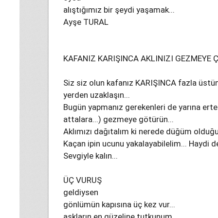
alıştığımız bir şeydi yaşamak...
Ayşe TURAL
KAFANIZ KARIŞINCA AKLINIZI GEZMEYE Ç
Siz siz olun kafanız KARIŞINCA fazla üstün
yerden uzaklaşın...
Bugün yapmanız gerekenleri de yarına erteleyi
attalara...) gezmeye götürün...
Aklımızı dağıtalım ki nerede düğüm olduğun
Kaçan ipin ucunu yakalayabilelim... Haydi 
Sevgiyle kalın...
ÜÇ VURUŞ
geldiysen
gönlümün kapısına üç kez vur...
aşkların en güzeline tutkunum...