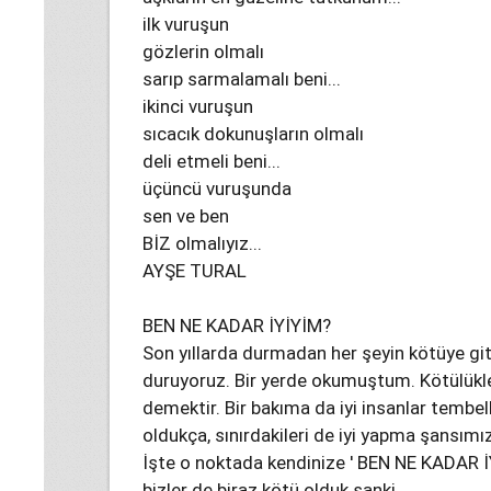
ilk vuruşun
gözlerin olmalı
sarıp sarmalamalı beni...
ikinci vuruşun
sıcacık dokunuşların olmalı
deli etmeli beni...
üçüncü vuruşunda
sen ve ben
BİZ olmalıyız...
AYŞE TURAL
BEN NE KADAR İYİYİM?
Son yıllarda durmadan her şeyin kötüye gitt
duruyoruz. Bir yerde okumuştum. Kötülükl
demektir. Bir bakıma da iyi insanlar tembelle
oldukça, sınırdakileri de iyi yapma şansımız 
İşte o noktada kendinize ' BEN NE KADAR İY
bizler de biraz kötü olduk sanki...