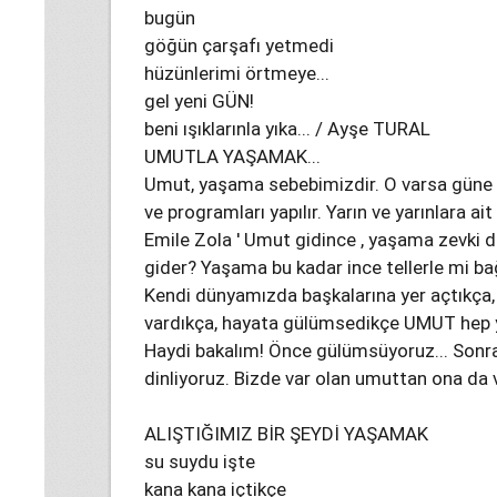
bugün
göğün çarşafı yetmedi
hüzünlerimi örtmeye...
gel yeni GÜN!
beni ışıklarınla yıka... / Ayşe TURAL
UMUTLA YAŞAMAK...
Umut, yaşama sebebimizdir. O varsa güne baş
ve programları yapılır. Yarın ve yarınlara a
Emile Zola ' Umut gidince , yaşama zevki d
gider? Yaşama bu kadar ince tellerle mi bağ
Kendi dünyamızda başkalarına yer açtıkça,
vardıkça, hayata gülümsedikçe UMUT hep 
Haydi bakalım! Önce gülümsüyoruz... Sonra b
dinliyoruz. Bizde var olan umuttan ona da v
ALIŞTIĞIMIZ BİR ŞEYDİ YAŞAMAK
su suydu işte
kana kana içtikçe