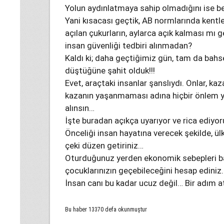
Yolun aydınlatmaya sahip olmadığını ise b
Yani kısacası geçtik, AB normlarında kentle
açılan çukurların, aylarca açık kalması mı g
insan güvenliği tedbiri alınmadan?
Kaldı ki; daha geçtiğimiz gün, tam da bahs
düştüğüne şahit olduk!!!
Evet, araçtaki insanlar şanslıydı. Onlar, k
kazanın yaşanmaması adına hiçbir önlem yokt
alınsın…
İşte buradan açıkça uyarıyor ve rica ediyo
Önceliği insan hayatına verecek şekilde, ül
çeki düzen getiriniz…
Oturduğunuz yerden ekonomik sebepleri ba
çocuklarınızın geçebileceğini hesap ediniz
İnsan canı bu kadar ucuz değil… Bir adım at
Bu haber 13370 defa okunmuştur