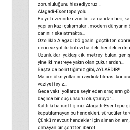
zorunluluğunu hissediyoruz…
Alagadi-Esentepe yolu…
Bu yol üzerinde uzun bir zamandan beri, k
yapılan kazı çalışmaları, modern dünyanın ö
canını riske atmakta…
Özellikle Alagadi bölgesini geçtikten sonra
derin ve yol ile bütevi haldeki hendeklerd
Uzunlukları yaklaşık iki metreyi bulan, genişl
yine iki metreye yakın olan çukurlardan…
Başta da belirttiğimiz gibi, AYLARDIR!!!
Malum ülke yollarının aydınlatılması konusu
vaziyetteyiz…
Gece vakti yollarda seyir eden araçların gö
başlıca bir suç unsuru oluşturuyor…
Kaldı ki bahsettiğimiz Alagadi-Esentepe güz
kapatılamayan bu hendekleri, sürücüler ta
Çünkü mevcut hendekler için alınan önlem, y
olmayan bir şeritten ibaret…