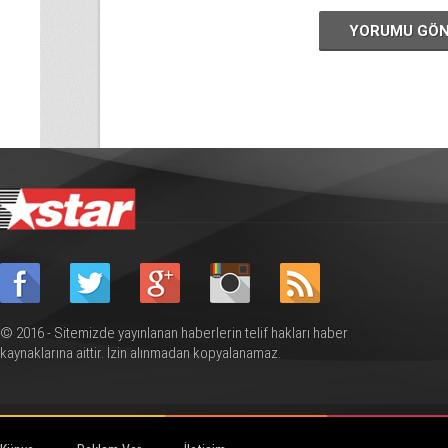
YORUMU GÖ
© 2016 - Sitemizde yayınlanan haberlerin telif hakları haber
kaynaklarına aittir. İzin alınmadan kopyalanamaz.