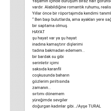
Yaşamın içinde duruşum biraz naif görünse 
vardır. Alabildiğine romantik ruhumu, real
Yıllar önce bir röportajımda kendimi tanı
“ Ben başı bulutlarda, ama ayakları yere 
bir saptama olmuş.
HAYAT
şu hayat var ya şu hayat
inadına kamaştırır dişlerimi
tadına bakmadan edemem...
bir bardak su gibi
serinletir içimi
saksıda karanfil
coşkusunda baharın
gözlerim pırıltısında
zamanın…
sırtımı dönemem
yüreğimde sevgiler
doğurgan kadınlar gibi…/Ayşe TURAL