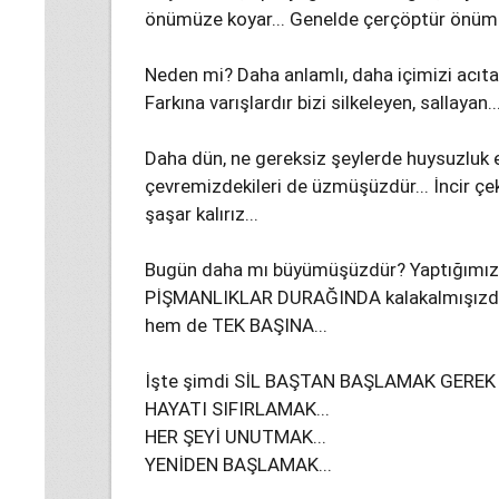
önümüze koyar... Genelde çerçöptür önümüze
Neden mi? Daha anlamlı, daha içimizi acıtan
Farkına varışlardır bizi silkeleyen, sallayan..
Daha dün, ne gereksiz şeylerde huysuzluk e
çevremizdekileri de üzmüşüzdür... İncir çe
şaşar kalırız...
Bugün daha mı büyümüşüzdür? Yaptığımız ya
PİŞMANLIKLAR DURAĞINDA kalakalmışızdır
hem de TEK BAŞINA...
İşte şimdi SİL BAŞTAN BAŞLAMAK GEREK 
HAYATI SIFIRLAMAK...
HER ŞEYİ UNUTMAK...
YENİDEN BAŞLAMAK...