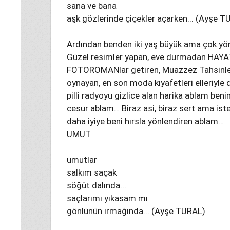
sana ve bana
aşk gözlerinde çiçekler açarken... (Ayşe 
Ardından benden iki yaş büyük ama çok yön
Güzel resimler yapan, eve durmadan HAYA
FOTOROMANlar getiren, Muazzez Tahsinleri
oynayan, en son moda kıyafetleri elleriyle di
pilli radyoyu gizlice alan harika ablam ben
cesur ablam… Biraz asi, biraz sert ama is
daha iyiye beni hırsla yönlendiren ablam…
UMUT
umutlar
salkım saçak
söğüt dalında...
saçlarımı yıkasam mı
gönlünün ırmağında... (Ayşe TURAL)