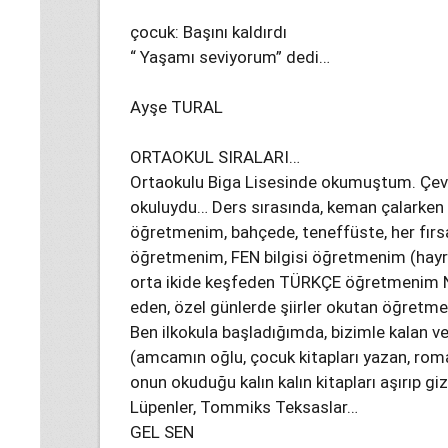
çocuk: Başını kaldırdı
“ Yaşamı seviyorum” dedi…
Ayşe TURAL
ORTAOKUL SIRALARI…
Ortaokulu Biga Lisesinde okumuştum. Çevren
okuluydu… Ders sırasında, keman çalarken
öğretmenim, bahçede, teneffüste, her fır
öğretmenim, FEN bilgisi öğretmenim (hayr
orta ikide keşfeden TÜRKÇE öğretmenim N
eden, özel günlerde şiirler okutan öğret
Ben ilkokula başladığımda, bizimle kalan
(amcamın oğlu, çocuk kitapları yazan, r
onun okuduğu kalın kalın kitapları aşırıp gi
Lüpenler, Tommiks Teksaslar…
GEL SEN