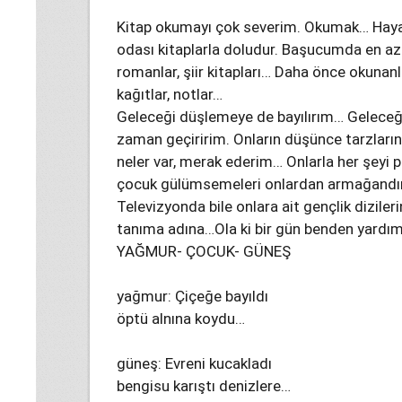
Kitap okumayı çok severim. Okumak… Hayat
odası kitaplarla doludur. Başucumda en az 
romanlar, şiir kitapları… Daha önce okunanla
kağıtlar, notlar…
Geleceği düşlemeye de bayılırım… Geleceğ
zaman geçiririm. Onların düşünce tarzları
neler var, merak ederim… Onlarla her şeyi 
çocuk gülümsemeleri onlardan armağandı
Televizyonda bile onlara ait gençlik diziler
tanıma adına…Ola ki bir gün benden yardım
YAĞMUR- ÇOCUK- GÜNEŞ
yağmur: Çiçeğe bayıldı
öptü alnına koydu…
güneş: Evreni kucakladı
bengisu karıştı denizlere…