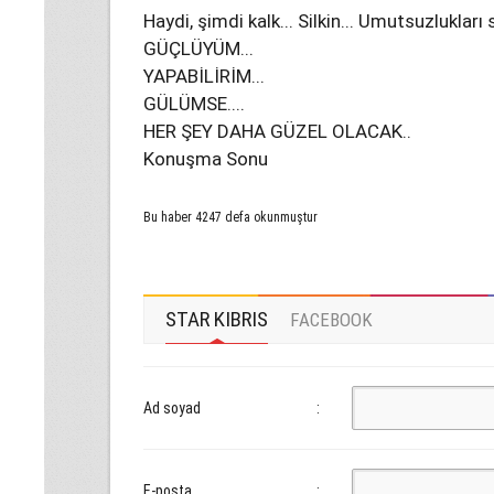
Haydi, şimdi kalk... Silkin... Umutsuzluklar
GÜÇLÜYÜM...
YAPABİLİRİM...
GÜLÜMSE....
HER ŞEY DAHA GÜZEL OLACAK..
Konuşma Sonu
Bu haber 4247 defa okunmuştur
STAR KIBRIS
FACEBOOK
Ad soyad
:
E-posta
: