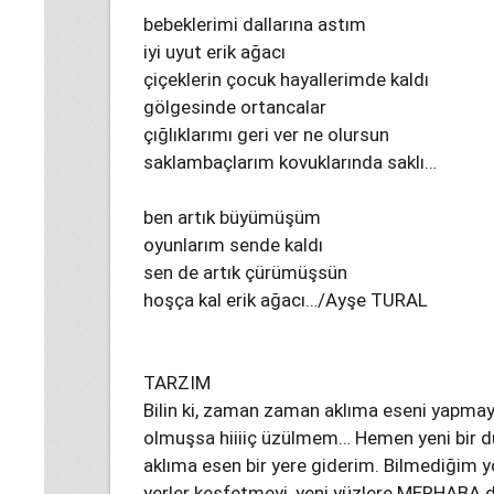
bebeklerimi dallarına astım
iyi uyut erik ağacı
çiçeklerin çocuk hayallerimde kaldı
gölgesinde ortancalar
çığlıklarımı geri ver ne olursun
saklambaçlarım kovuklarında saklı…
ben artık büyümüşüm
oyunlarım sende kaldı
sen de artık çürümüşsün
hoşça kal erik ağacı…/Ayşe TURAL
TARZIM
Bilin ki, zaman zaman aklıma eseni yapma
olmuşsa hiiiiç üzülmem… Hemen yeni bir d
aklıma esen bir yere giderim. Bilmediğim
yerler keşfetmeyi, yeni yüzlere MERHABA