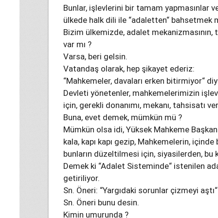
Bunlar, işlevlerini bir tamam yapmasınlar v
ülkede halk dili ile “adaletten“ bahsetmek
Bizim ülkemizde, adalet mekanizmasının, ta
var mı ?
Varsa, beri gelsin.
Vatandaş olarak, hep şikayet ederiz:
“Mahkemeler, davaları erken bitirmiyor“ diy
Devleti yönetenler, mahkemelerimizin işlevl
için, gerekli donanımı, mekanı, tahsisatı ve
Buna, evet demek, mümkün mü ?
Mümkün olsa idi, Yüksek Mahkeme Başkanı Sn
kala, kapı kapı gezip, Mahkemelerin, içinde
bunların düzeltilmesi için, siyasilerden, bu
Demek ki “Adalet Sisteminde“ istenilen adal
getiriliyor.
Sn. Öneri: “Yargıdaki sorunlar çizmeyi aştı“
Sn. Öneri bunu desin.
Kimin umurunda ?