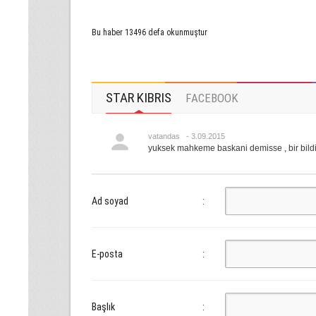
Bu haber 13496 defa okunmuştur
STAR KIBRIS
FACEBOOK
vatandas - 3.09.2015
yuksek mahkeme baskani demisse , bir bildigi
Ad soyad
:
E-posta
:
Başlık
: