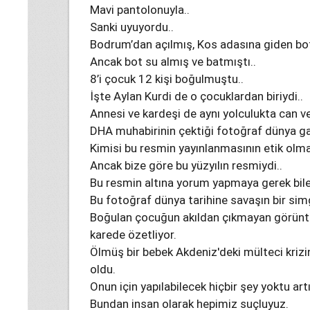
Mavi pantolonuyla..
Sanki uyuyordu..
Bodrum’dan açılmış, Kos adasına giden bot
Ancak bot su almış ve batmıştı..
8’i çocuk 12 kişi boğulmuştu..
İşte Aylan Kurdi de o çocuklardan biriydi..
Annesi ve kardeşi de aynı yolculukta can v
DHA muhabirinin çektiği fotoğraf dünya gaz
Kimisi bu resmin yayınlanmasının etik olm
Ancak bize göre bu yüzyılın resmiydi..
Bu resmin altına yorum yapmaya gerek bile
Bu fotoğraf dünya tarihine savaşın bir sim
Boğulan çocuğun akıldan çıkmayan görüntüs
karede özetliyor.
Ölmüş bir bebek Akdeniz'deki mülteci krizi
oldu.
Onun için yapılabilecek hiçbir şey yoktu art
Bundan insan olarak hepimiz suçluyuz.