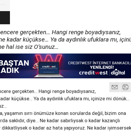
encere gerçekten… Hangi renge boyadıysanız,
e kadar küçükse… Ya da aydınlık ufuklara mı, için
e hal ise siz O’sunuz…
cere gerçekten… Hangi renge boyadıysanız,
dar küçükse… Ya da aydınlık ufuklara mı, içinize mi dönük…
nuz…
a, yaşamın sırrı önümüze konan sorularda değil, bizim ona
da saklıdır, diye… Ne kadar sabırlıysak o kadar kazançlı
 dikkatliysek o kadar az hata yapıyoruz. Ne kadar iyimsersek