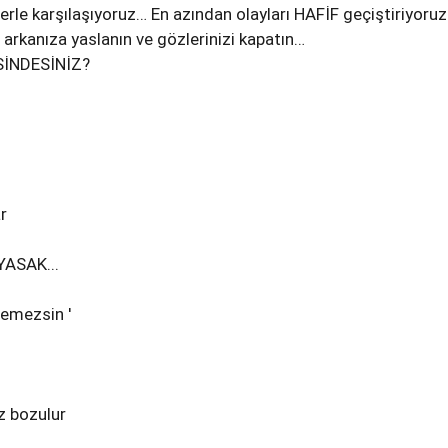
le karşılaşıyoruz… En azından olayları HAFİF geçiştiriyoru
arkanıza yaslanın ve gözlerinizi kapatın…
SİNDESİNİZ?
r
YASAK...
emezsin '
z bozulur