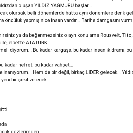
yıldızdan oluşan YILDIZ YAĞMURU başlar...
cak olursak, belli dönemlerde hatta aynı dönemlere denk ge
ra öncülük yapmış nice insan vardır... Tarihe damgasını vur
irsiniz ya da beğenmezsiniz o ayrı konu ama Rousvelt, Tito,
ulle, elbette ATATÜRK...
elmeli diyorum... Bu kadar kargaşa, bu kadar insanlık dramı, bu
bu kadar nefret, bu kadar vahşet...
 inanıyorum... Hem de bir değil, birkaç LİDER gelecek... Yıldı
eni bir şekil verecek...
itti
ında
cuk gözlerimden...