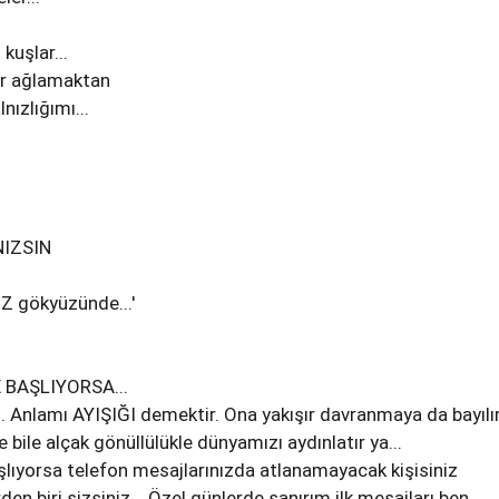
 kuşlar...
ur ağlamaktan
ızlığımı...
LNIZSIN
Z gökyüzünde...'
 BAŞLIYORSA...
. Anlamı AYIŞIĞI demektir. Ona yakışır davranmaya da bayılı
bile alçak gönüllülükle dünyamızı aydınlatır ya...
aşlıyorsa telefon mesajlarınızda atlanamayacak kişisiniz
rden biri sizsiniz... Özel günlerde sanırım ilk mesajları ben