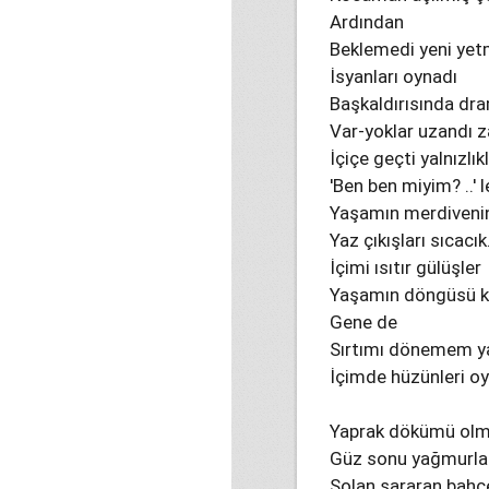
Ardından
Beklemedi yeni yet
İsyanları oynadı
Başkaldırısında dram
Var-yoklar uzandı 
İçiçe geçti yalnızlıkl
'Ben ben miyim? ..'
Yaşamın merdiveni
Yaz çıkışları sıcacık.
İçimi ısıtır gülüşler
Yaşamın döngüsü kıs
Gene de
Sırtımı dönemem yal
İçimde hüzünleri oy
Yaprak dökümü olmas
Güz sonu yağmurlar
Solan sararan bahçel