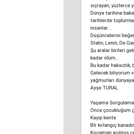
sıçrayan, yüzlerce 
Dünya tarihine baka
tarihlerde toplumla
insanlar...
Düşüncelerini beğen
Stalin, Lenin, De Ga
Şu aralar birileri g
kadar ölüm...
Bu kadar haksızlık, 
Gelecek biliyorum ve
yağmurları dünyaya y
Ayşe TURAL
Yaşama Sorgulama
Önce çocukluğum g
Kayıp kente
Bİr kırlangıç kanad
Kocaman açılmış ço