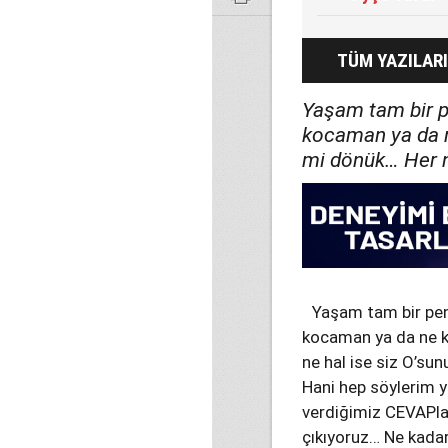
TÜM YAZILARI
Yaşam tam bir p
kocaman ya da n
mi dönük… Her n
Yaşam tam bir pen
kocaman ya da ne ka
ne hal ise siz O’su
Hani hep söylerim y
verdiğimiz CEVAPlar
çıkıyoruz… Ne kadar