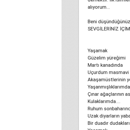
alıyorum...
Beni düşündüğünüz, 
SEVGİLERİNİZ İÇİMİ
Yaşamak
Güzelim yüreğimi
Martı kanadında
Uçurdum masmavi g
Akaşamüstlerinin y
Yaşanmışlıklarımda.
Çınar ağaçlarının ası
Kulaklarımda....
Ruhum sonbaharın
Uzak diyarların yab
Bir duadır dudakla