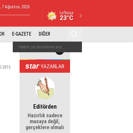
 7 Ağustos, 2026
Lefkoşa
23°C
OR
E-GAZETE
DİĞER
YAZARLAR
0.2015
Editörden
Hazırlık sadece
masaya değil,
gerçeklere olmalı