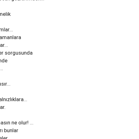
melik
lar...
zamanlara
ar...
 ler sorgusunda
nde
..
ır...
nızlıklara...
ar.
ın ne olur! ...
ı bunlar
er...