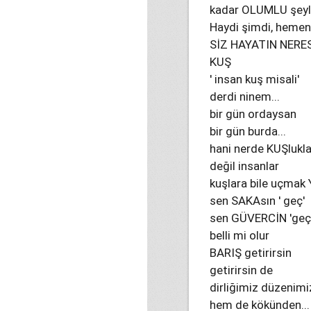
kadar OLUMLU şeyler
Haydi şimdi, hemen 
SİZ HAYATIN NERE
KUŞ
' insan kuş misali'
derdi ninem...
bir gün ordaysan
bir gün burda...
hani nerde KUŞlukla
değil insanlar
kuşlara bile uçmak 
sen SAKAsın ' geç'
sen GÜVERCİN 'geç
belli mi olur
BARIŞ getirirsin
getirirsin de
dirliğimiz düzenimi
hem de kökünden...