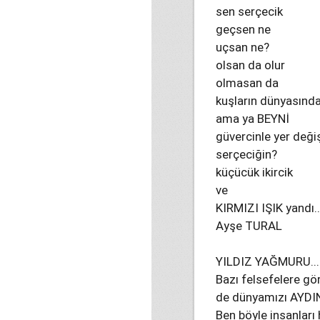
sen serçecik
geçsen ne
uçsan ne?
olsan da olur
olmasan da
kuşların dünyasında.
ama ya BEYNİ
güvercinle yer deği
serçeciğin?
küçücük ikircik
ve
KIRMIZI IŞIK yandı..
Ayşe TURAL
YILDIZ YAĞMURU...
Bazı felsefelere gör
de dünyamızı AYDIN
Ben böyle insanları 