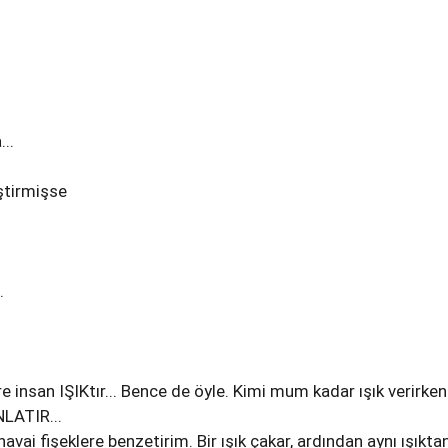
..
ştirmişse
.
e insan IŞIKtır... Bence de öyle. Kimi mum kadar ışık verirken
LATIR...
havai fişeklere benzetirim. Bir ışık çakar, ardından aynı ışıkta