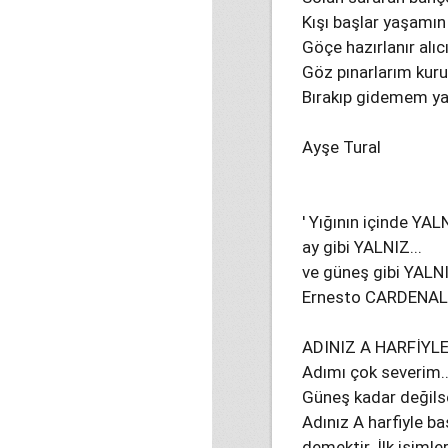
Kışı başlar yaşamın
Göçe hazırlanır alıcı
Göz pınarlarım kur
Bırakıp gidemem yaln
Ayşe Tural
' Yığının içinde YA
ay gibi YALNIZ...
ve güneş gibi YALNI
Ernesto CARDENAL
ADINIZ A HARFİYLE
Adımı çok severim..
Güneş kadar değilse 
Adınız A harfiyle b
demektir. İlk isimle