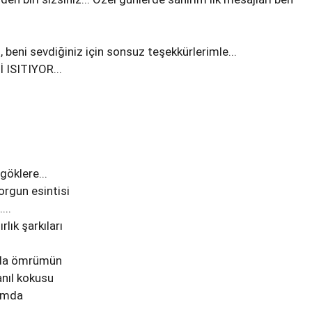
beni sevdiğiniz için sonsuz teşekkürlerimle...
 ISITIYOR...
öklere...
orgun esintisi
...
rlık şarkıları
da ömrümün
anıl kokusu
rımda