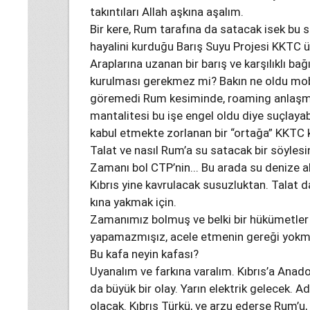
takıntıları Allah aşkına aşalım.
Bir kere, Rum tarafına da satacak isek bu s
hayalini kurduğu Barış Suyu Projesi KKTC üz
Araplarına uzanan bir barış ve karşılıklı bağ
kurulması gerekmez mi? Bakın ne oldu mobil
göremedi Rum kesiminde, roaming anlaşm
mantalitesi bu işe engel oldu diye suçlayabi
kabul etmekte zorlanan bir “ortağa” KKTC k
Talat ve nasıl Rum’a su satacak bir söyles
Zamanı bol CTP’nin... Bu arada su denize ak
Kıbrıs yine kavrulacak susuzluktan. Talat 
kına yakmak için.
Zamanımız bolmuş ve belki bir hükümetler a
yapamazmışız, acele etmenin gereği yokmu
Bu kafa neyin kafası?
Uyanalım ve farkına varalım. Kıbrıs’a Ana
da büyük bir olay. Yarın elektrik gelecek.
olacak. Kıbrıs Türkü, ve arzu ederse Rum’u