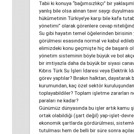
Tabii ki konuya “bağımsızlıkçı” bir yaklaşıml
yanlış bile olsa alınan tavır saygı duyulmas
hükûmetinin Türkiye’ye karşı bile kafa tutab
yönetimi” olarak görenlere cevap niteliğinde
Su gibi hayatın temel öğelerinden birisinin
görülmesi esasında normal ve kabul edilebili
elimizdeki konu geçmişte hiç de başarılı o
yönetim sisteminin böyle büyük ve bol akçel
bir imtiyazla daha da büyük bir siyasi ca
Kıbrıs Türk Su İşleri İdaresi veya Elektrik İ
görev yaptılar? Bırakın halktan, dayatarak
kurumundan, kaç özel sektör kuruluşundan
toplayabildiler? Toplam işletme zararları n
paraları ne kadar?
Günümüz dünyasında bu işler artık kamu ş
ortak olabildiği (şart değil) yap-işlet-dev
ekonomik şartlarda gördürülmesi, sistemle
tutulması hem de belli bir süre sonra açıla