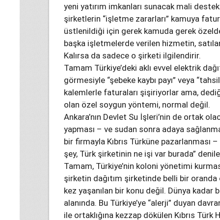
yeni yatırım imkanları sunacak mali deste
şirketlerin “işletme zararları” kamuya fatu
üstlenildiği için gerek kamuda gerek özelde
başka işletmelerde verilen hizmetin, satıla
Kalırsa da sadece o şirketi ilgilendirir.
Tamam Türkiye’deki aklı evvel elektrik dağıt
görmesiyle “şebeke kaybı payı” veya “tahsil
kalemlerle faturaları şişiriyorlar ama, ded
olan özel soygun yöntemi, normal değil.
Ankara’nın Devlet Su İşleri’nin de ortak ol
yapması – ve sudan sonra adaya sağlanmas
bir firmayla Kıbrıs Türküne pazarlanması – 
şey, Türk şirketinin ne işi var burada” denil
Tamam, Türkiye’nin koloni yönetimi kurmas
şirketin dağıtım şirketinde belli bir oran
kez yaşanılan bir konu değil. Dünya kadar b
alanında. Bu Türkiye’ye “alerji” duyan davra
ile ortaklığına kezzap dökülen Kıbrıs Türk H