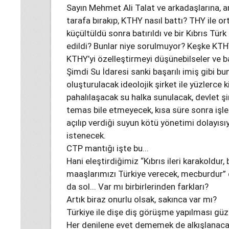
Sayın Mehmet Ali Talat ve arkadaşlarına, am
tarafa bırakıp, KTHY nasıl battı? THY ile or
küçültüldü sonra batırıldı ve bir Kıbrıs Türk
edildi? Bunlar niye sorulmuyor? Keşke KTHY “
KTHY’yi özelleştirmeyi düşünebilseler ve b
Şimdi Su İdaresi sanki başarılı imiş gibi bun
oluşturulacak ideolojik şirket ile yüzlerce ki
pahalılaşacak su halka sunulacak, devlet şi
temas bile etmeyecek, kısa süre sonra işlet
açılıp verdiği suyun kötü yönetimi dolayıs
istenecek.
CTP mantığı işte bu...
Hani eleştirdiğimiz “Kıbrıs ileri karakoldur
maaşlarımızı Türkiye verecek, mecburdur” d
da sol... Var mı birbirlerinden farkları?
Artık biraz onurlu olsak, sakınca var mı?
Türkiye ile dişe diş görüşme yapılması gü
Her denilene evet dememek de alkışlanacak