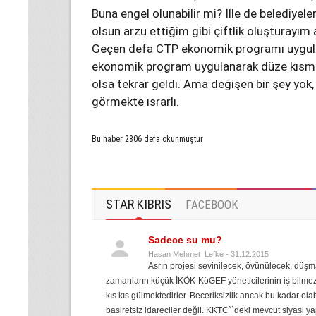
Buna engel olunabilir mi? İlle de belediyele
olsun arzu ettiğim gibi çiftlik oluşturayım 
Geçen defa CTP ekonomik programı uygul
ekonomik program uygulanarak düze kısm
olsa tekrar geldi. Ama değişen bir şey yok, 
görmekte ısrarlı.
Bu haber 2806 defa okunmuştur
STAR KIBRIS
FACEBOOK
Sadece su mu?
Hasan Mehmet Lefke - 31.12.2015
Asrın projesi sevinilecek, övünülecek, düşma
zamanların küçük İKÖK-KöGEF yöneticilerinin iş bilmez t
kıs kıs gülmektedirler. Beceriksizlik ancak bu kadar o
basiretsiz idareciler değil. KKTC``deki mevcut siyasi ya