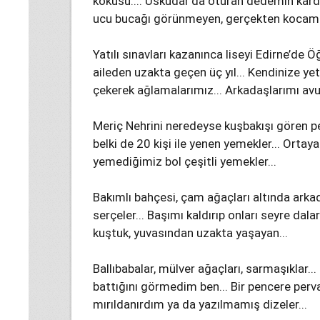
kokusu.... Üsküdar'da oturan dedemin kardeş
ucu bucağı görünmeyen, gerçekten kocaman
Yatılı sınavları kazanınca liseyi Edirne’d
aileden uzakta geçen üç yıl... Kendinize ye
çekerek ağlamalarımız... Arkadaşlarımı a
Meriç Nehrini neredeyse kuşbakışı gören pe
belki de 20 kişi ile yenen yemekler... Ortay
yemediğimiz bol çeşitli yemekler...
Bakımlı bahçesi, çam ağaçları altında arka
serçeler... Başımı kaldırıp onları seyre dalar
kuştuk, yuvasından uzakta yaşayan...
Ballıbabalar, mülver ağaçları, sarmaşıklar.
battığını görmedim ben... Bir pencere perv
mırıldanırdım ya da yazılmamış dizeler...