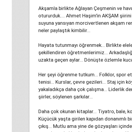
Akşamla birlikte Ağlayan Çeşmenin ve havuz
otururduk.... Ahmet Haşim'in AKŞAM şiirin
suyuna yansıyan morcivertlenen akşam renkl
neler paylaştık kimbilir...
Hayata tutunmayı öğrenmek... Birlikte elel
şekillendiren öğretmenlerimiz... Arkadaşlığ
uzakta geçen aylar... Dönüşte özlemle kuca
Her şeyi öğrenme tutkum... Folklor, spor et
tenisi... Kurslar, çevre gezileri... Staj için 
yakaladıkça daha çok çalışma... Liderlik de
şiirler, söylenen şarkılar...
Daha çok okunan kitaplar... Tiyatro, bale, k
Küçücük yaşta girilen kapıdan donanımlı bir
çıkış... Mutlu ama yine de gözyaşları için