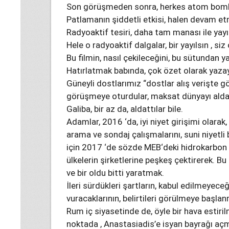
Son görüşmeden sonra, herkes atom bomba
Patlamanın şiddetli etkisi, halen devam e
Radyoaktif tesiri, daha tam manası ile yayı
Hele o radyoaktif dalgalar, bir yayılsın , 
Bu filmin, nasıl çekileceğini, bu sütundan 
Hatırlatmak babında, çok özet olarak yaza
Güneyli dostlarımız “dostlar alış verişte 
görüşmeye oturdular, maksat dünyayı ald
Galiba, bir az da, aldattılar bile.
Adamlar, 2016 ‘da, iyi niyet girişimi olara
arama ve sondaj çalışmalarını, suni niyetli
için 2017 ‘de sözde MEB‘deki hidrokarbon ve
ülkelerin şirketlerine peşkeş çektirerek. Bu 
ve bir oldu bitti yaratmak.
İleri sürdükleri şartların, kabul edilmeyeceği
vuracaklarının, belirtileri görülmeye başlan
Rum iç siyasetinde de, öyle bir hava estiril
noktada , Anastasiadis’e isyan bayrağı aç