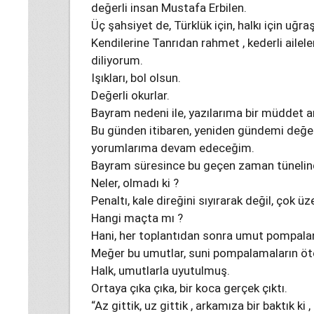
değerli insan Mustafa Erbilen.
Üç şahsiyet de, Türklük için, halkı için uğra
Kendilerine Tanrıdan rahmet , kederli ailel
diliyorum.
Işıkları, bol olsun.
Değerli okurlar.
Bayram nedeni ile, yazılarıma bir müddet a
Bu günden itibaren, yeniden gündemi değer
yorumlarıma devam edeceğim.
Bayram süresince bu geçen zaman tünelind
Neler, olmadı ki ?
Penaltı, kale direğini sıyırarak değil, çok ü
Hangi maçta mı ?
Hani, her toplantıdan sonra umut pompala
Meğer bu umutlar, suni pompalamaların ö
Halk, umutlarla uyutulmuş.
Ortaya çıka çıka, bir koca gerçek çıktı.
“Az gittik, uz gittik , arkamıza bir baktık ki ,