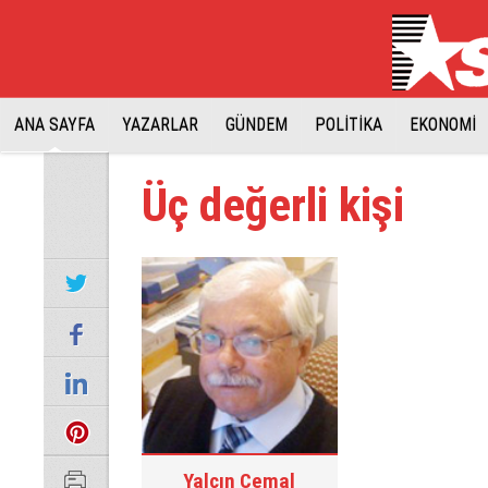
ANA SAYFA
YAZARLAR
GÜNDEM
POLİTİKA
EKONOMİ
Üç değerli kişi
Yalçın Cemal