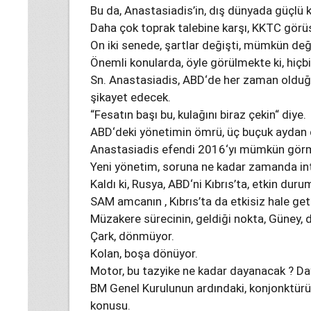
Bu da, Anastasiadis’in, dış dünyada güçlü k
Daha çok toprak talebine karşı, KKTC görü
On iki senede, şartlar değişti, mümkün deği
Önemli konularda, öyle görülmekte ki, hiçbi
Sn. Anastasiadis, ABD‘de her zaman olduğu 
şikayet edecek.
“Fesatın başı bu, kulağını biraz çekin“ diye.
ABD‘deki yönetimin ömrü, üç buçuk aydan 
Anastasiadis efendi 2016‘yı mümkün gör
Yeni yönetim, soruna ne kadar zamanda in
Kaldı ki, Rusya, ABD‘ni Kıbrıs’ta, etkin dur
SAM amcanın , Kıbrıs’ta da etkisiz hale getir
Müzakere sürecinin, geldiği nokta, Güney, 
Çark, dönmüyor.
Kolan, boşa dönüyor.
Motor, bu tazyike ne kadar dayanacak ? Da
BM Genel Kurulunun ardındaki, konjonktürü
konusu.