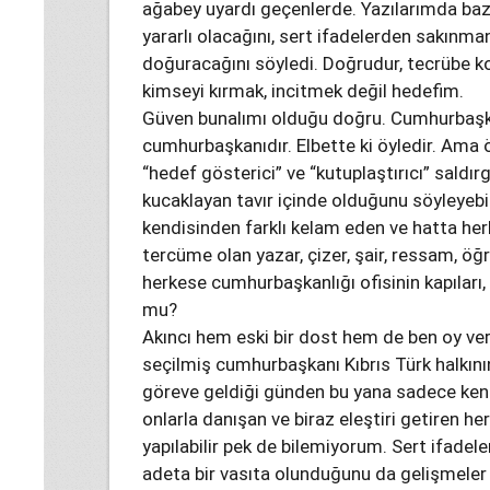
ağabey uyardı geçenlerde. Yazılarımda baz
yararlı olacağını, sert ifadelerden sakınm
doğuracağını söyledi. Doğrudur, tecrübe k
kimseyi kırmak, incitmek değil hedefim.
Güven bunalımı olduğu doğru. Cumhurbaşkan
cumhurbaşkanıdır. Elbette ki öyledir. Ama örn
“hedef gösterici” ve “kutuplaştırıcı” sald
kucaklayan tavır içinde olduğunu söyleyebili
kendisinden farklı kelam eden ve hatta her
tercüme olan yazar, çizer, şair, ressam, öğ
herkese cumhurbaşkanlığı ofisinin kapılar
mu?
Akıncı hem eski bir dost hem de ben oy ve
seçilmiş cumhurbaşkanı Kıbrıs Türk halkı
göreve geldiği günden bu yana sadece kend
onlarla danışan ve biraz eleştiri getiren he
yapılabilir pek de bilemiyorum. Sert ifadele
adeta bir vasıta olunduğunu da gelişmeler 