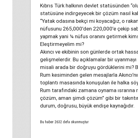
Kıbrıs Türk halkının devlet statüsünden “ol
statüsüne indirgeyecek bir çözüm nasıl kabu
“Yatak odasına bekçi mi koyacağız, o rakam
nüfusunu 265,000’den 220,000’e çekip sa
yapmak yani ¼ nüfus oranını getirmek kims
Eleştirmeyelim mi?
Akıncı ve ekibinin son günlerde ortak hassa
gelişmelerdir. Bu açıklamalar bir uyanmay
misali arada bir doğruyu gördüklerini mi? 
Rum kesiminden gelen mesajlarla Akıncı’nın
toplantı masasında konuşulan ile halka söy
Rum tarafındaki zamana oynama ısrarına ra
çözüm, aman şimdi çözüm” gibi bir takıntın
durum, doğrusu, büyük endişe kaynağıdır.
Bu haber 2632 defa okunmuştur