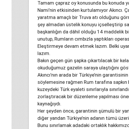
Tamam çapraz oy konusunda bu konuda yanl
Nami’nin etkisinden kurtulamıyor Akıncı. Ça
yaratma amaçlı bir Truva atı olduğunu görm
şey almadan üstelik konuyu içselleştirip
başkanlığın da dâhil olduğu 14 maddelik bi
unutup, Rumların cımbızla yaptıkları operas
Eleştirmeye devam etmek lazım. Belki uyan
lazım.
Bakın geçen gün şapka çıkartılacak bir kel
okuduğumuz gazelin saraya ulaştığını göst
Akıncı’nın arada bir Türkiye’nin garantisini
söylemesine rağmen Rum tarafına sapkın bir
kuzeydeki Türk eyaleti sınırlarıyla sınırland
zorlaştıracak bir düzenleme yapılması öne
kaynağıydı.
Her şeyden önce, garantinin şümulü bir ya
diğer yandan Türkiye’nin adanın tümü üzer
Bunu sınırlamak adadaki ortaklık hakkımızd