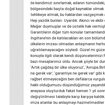
ile kendimizi sınırlamak, adanın tümündeki,
bölgesindeki başta doğal kaynaklar olmak ü
tehlikeye atmak, bu haklardan vazgeçmek 
Hep yazdık bunları. Uyardık. Akıncı ve ekibi
Meğer duymuşlar ve de üstelik hak vermişle
Garantilerin diğer tüm konular tamamlandı
İngiltere’nin de katılacakları en son bölüm
ülkelerin imzası olmadan anlaşmanın herha
uğratılamayacağını söyledi. Güzel mi güze
konuyla ilgili olarak kendi düşüncelerimiz
bazı mesajlarımız oldu. Ancak şöyle bir du
‘Artık çağdaş bir ülke oluyoruz’, ‘Avrupa Bir
ne gerek var’, ‘garantiye ne gerek var’ gibi 
rağbet etmeyeceğini ben defalarca vurgula
haklı olduğumuzu düşündüğümüz yaşandıklar
anayasa oluşturduk fakat hemen 1 yıl son
değiştirilmesi talebiyle karşı karşıya kaldı
imza atanlar bu anlaşmayı hazmetmediler v