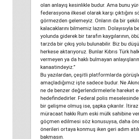
olan anlayış kesinlikle budur. Ama bunu y
federasyona ilkesel olarak karşı çıktığını 
görmezden gelemeyiz. Onların da bir şekilde
kalacaklarını bilmemiz lazım. Dolayısıyla be
yolunda giderek bir tarafın kaygılarının, ö
tarzda bir çıkış yolu bulunabilir. Biz bu d
herkese aktarıyoruz. Bunlar Kıbrıs Türk halk
vermeyen ya da haklı bulmayan anlayışların
kanaatindeyiz.”
Bu yazılardan, çeşitli platformlarda görü
amaçladığımız işte sadece budur. Ne Akıncı,
ne de benzer değerlendirmelerle hareket 
hedefindedirler. Federal polis meselesinde
bir gelişme olmuş ise, şapka çıkarılır. İtir
müracaat hakkı Rum eski mülk sahibine veril
göçmen edilmesi söz konusuysa, daha önc
önerileri ortaya konmuş iken geri adım atıl
bakmasın.