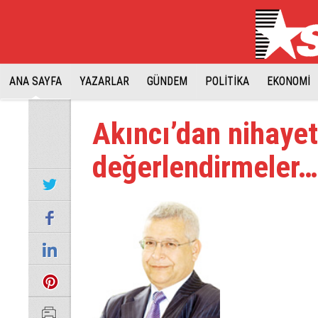
ANA SAYFA
YAZARLAR
GÜNDEM
POLİTİKA
EKONOMİ
Akıncı’dan nihaye
değerlendirmeler…