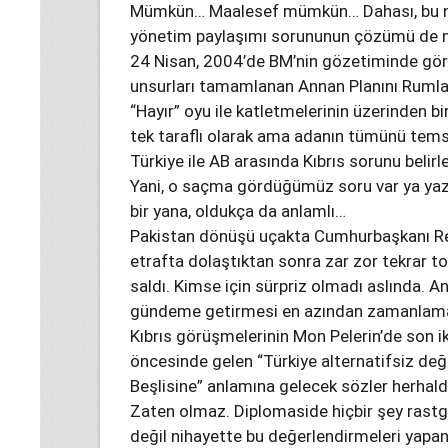
Mümkün… Maalesef mümkün… Dahası, bu ne
yönetim paylaşımı sorununun çözümü de ne
24 Nisan, 2004’de BM’nin gözetiminde gör
unsurları tamamlanan Annan Planını Rumlar
“Hayır” oyu ile katletmelerinin üzerinden 
tek taraflı olarak ama adanın tümünü temsil 
Türkiye ile AB arasında Kıbrıs sorunu belirle
Yani, o saçma gördüğümüz soru var ya yaz
bir yana, oldukça da anlamlı…
Pakistan dönüşü uçakta Cumhurbaşkanı R
etrafta dolaştıktan sonra zar zor tekrar to
saldı. Kimse için sürpriz olmadı aslında.
gündeme getirmesi en azından zamanlama
Kıbrıs görüşmelerinin Mon Pelerin’de son i
öncesinde gelen “Türkiye alternatifsiz değil
Beşlisine” anlamına gelecek sözler herhald
Zaten olmaz. Diplomaside hiçbir şey rastg
değil nihayette bu değerlendirmeleri yapan. 