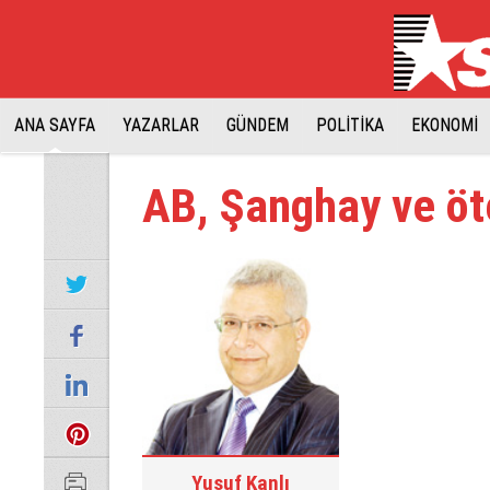
ANA SAYFA
YAZARLAR
GÜNDEM
POLİTİKA
EKONOMİ
AB, Şanghay ve ö
Yusuf Kanlı