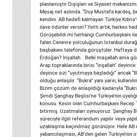
planlamıştır Dışişleri ve Siyaset mekanizma
Mesaj net aslında. “Duy Mustafa kardeş, 
kendini. AB hedefi kalmayan Türkiye Kıbrıs’
ilave ödünler versin? Yetti artık, herkes h
Görüşebildi mi herhangi Cumhurbaşkanı ile,
falan Cenevre yolculuğunun İstanbul durağ
başbakanı telefonda görüştüler. Haftaya da 
Erdoğan? İnşallah… Belki maşallah ama gör
Arap topraklarında birisi “inşallah” deyince
deyince sizi “uyutmaya başladığı” ancak “
olduğu anlaşılır. “Bukra” yani yarın, kullanı
Bizim çözüm de anlaşıldığı kadarıyla “Bukra
Şimdi Şanghay Beşlisi’ne Türkiye’nin üyeli
konusu. Kesin olan Cumhurbaşkanı Recep Tay
bitirmiş. Uzatmaları oynuyoruz. Şanghay Be
süreciyle ilgili referandum yapılır veya y
uzaklaşma kaçınılmaz görünüyor. Hele AB n
yabancılaşması, AB’den gelen Türkiye’nin o