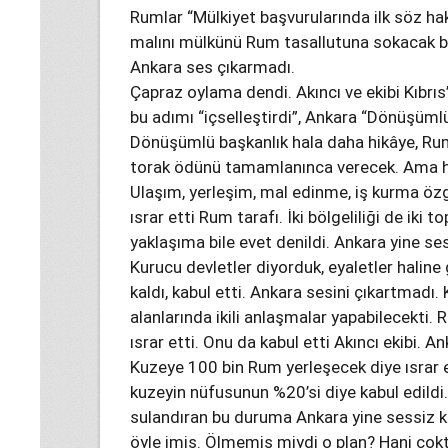
Rumlar “Mülkiyet başvurularında ilk söz hak
malını mülkünü Rum tasallutuna sokacak bu
Ankara ses çıkarmadı.
Çapraz oylama dendi. Akıncı ve ekibi Kıbrı
bu adımı “içselleştirdi”, Ankara “Dönüşümlü
Dönüşümlü başkanlık hala daha hikâye, Rum
torak ödünü tamamlanınca verecek. Ama her 
Ulaşım, yerleşim, mal edinme, iş kurma özg
ısrar etti Rum tarafı. İki bölgeliliği de ik
yaklaşıma bile evet denildi. Ankara yine ses
Kurucu devletler diyorduk, eyaletler haline
kaldı, kabul etti. Ankara sesini çıkartmadı.
alanlarında ikili anlaşmalar yapabilecekti
ısrar etti. Onu da kabul etti Akıncı ekibi. An
Kuzeye 100 bin Rum yerleşecek diye ısrar e
kuzeyin nüfusunun %20’si diye kabul edildi. 
sulandıran bu duruma Ankara yine sessiz k
öyle imiş. Ölmemiş miydi o plan? Hani çok