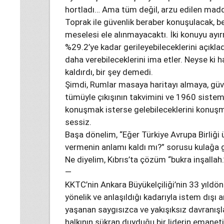
hortladı… Ama tüm değil, arzu edilen madd
Toprak ile güvenlik beraber konuşulacak, be
meselesi ele alınmayacaktı. İki konuyu ayır
%29.2’ye kadar gerileyebileceklerini açıkla
daha verebileceklerini ima etler. Neyse ki
kaldırdı, bir şey demedi.
Şimdi, Rumlar masaya haritayı almaya, güv
tümüyle çıkışının takvimini ve 1960 sistemi
konuşmak isterse gelebileceklerini konuşma
sessiz.
Başa dönelim, “Eğer Türkiye Avrupa Birliği
vermenin anlamı kaldı mı?” sorusu kulağa
Ne diyelim, Kıbrıs’ta çözüm “bukra inşallah.
—
KKTC’nin Ankara Büyükelçiliği’nin 33 yıld
yönelik ve anlaşıldığı kadarıyla istem dışı
yaşanan saygısızca ve yakışıksız davranışlar
halkının şükran duyduğu bir liderin emanet