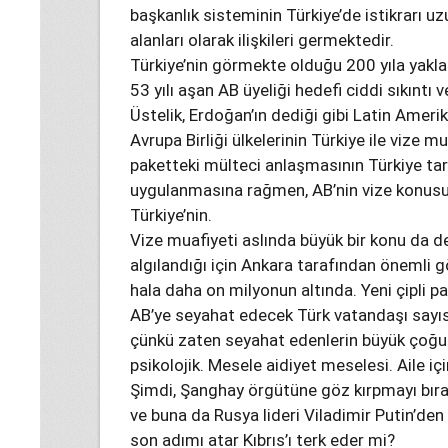
başkanlık sisteminin Türkiye’de istikrarı u
alanları olarak ilişkileri germektedir.
Türkiye’nin görmekte olduğu 200 yıla yakla
53 yılı aşan AB üyeliği hedefi ciddi sıkıntı
Üstelik, Erdoğan’ın dediği gibi Latin Amerik
Avrupa Birliği ülkelerinin Türkiye ile vize m
paketteki mülteci anlaşmasının Türkiye tar
uygulanmasına rağmen, AB’nin vize konusun
Türkiye’nin.
Vize muafiyeti aslında büyük bir konu da d
algılandığı için Ankara tarafından önemli g
hala daha on milyonun altında. Yeni çipli p
AB’ye seyahat edecek Türk vatandaşı say
çünkü zaten seyahat edenlerin büyük çoğun
psikolojik. Mesele aidiyet meselesi. Aile iç
Şimdi, Şanghay örgütüne göz kırpmayı bır
ve buna da Rusya lideri Viladimir Putin’den 
son adımı atar Kıbrıs’ı terk eder mi?