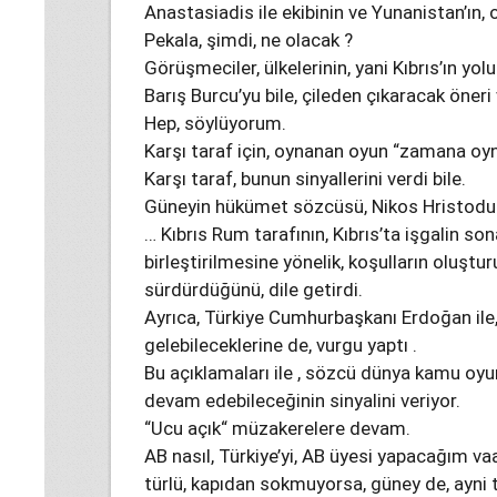
Anastasiadis ile ekibinin ve Yunanistan’ın,
Pekala, şimdi, ne olacak ?
Görüşmeciler, ülkelerinin, yani Kıbrıs’ın yolu
Barış Burcu’yu bile, çileden çıkaracak öneri
Hep, söylüyorum.
Karşı taraf için, oynanan oyun “zamana oy
Karşı taraf, bunun sinyallerini verdi bile.
Güneyin hükümet sözcüsü, Nikos Hristodul
… Kıbrıs Rum tarafının, Kıbrıs’ta işgalin s
birleştirilmesine yönelik, koşulların oluştur
sürdürdüğünü, dile getirdi.
Ayrıca, Türkiye Cumhurbaşkanı Erdoğan ile,
gelebileceklerine de, vurgu yaptı .
Bu açıklamaları ile , sözcü dünya kamu oy
devam edebileceğinin sinyalini veriyor.
“Ucu açık“ müzakerelere devam.
AB nasıl, Türkiye’yi, AB üyesi yapacağım vaadi
türlü, kapıdan sokmuyorsa, güney de, ayni 