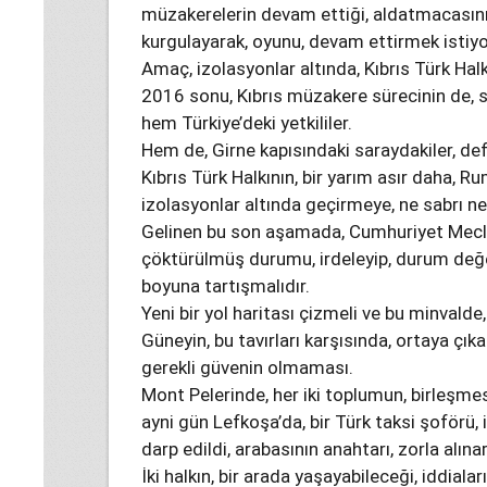
müzakerelerin devam ettiği, aldatmacasının 
kurgulayarak, oyunu, devam ettirmek istiyo
Amaç, izolasyonlar altında, Kıbrıs Türk Hal
2016 sonu, Kıbrıs müzakere sürecinin de, s
hem Türkiye’deki yetkililer.
Hem de, Girne kapısındaki saraydakiler, def
Kıbrıs Türk Halkının, bir yarım asır daha, Rum
izolasyonlar altında geçirmeye, ne sabrı ne 
Gelinen bu son aşamada, Cumhuriyet Meclisi
çöktürülmüş durumu, irdeleyip, durum değ
boyuna tartışmalıdır.
Yeni bir yol haritası çizmeli ve bu minvalde,
Güneyin, bu tavırları karşısında, ortaya çıkan
gerekli güvenin olmaması.
Mont Pelerinde, her iki toplumun, birleşmes
ayni gün Lefkoşa’da, bir Türk taksi şoförü, 
darp edildi, arabasının anahtarı, zorla alınar
İki halkın, bir arada yaşayabileceği, iddialar