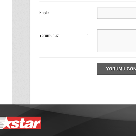
Başlık
:
Yorumunuz
:
YORUMU GÖ