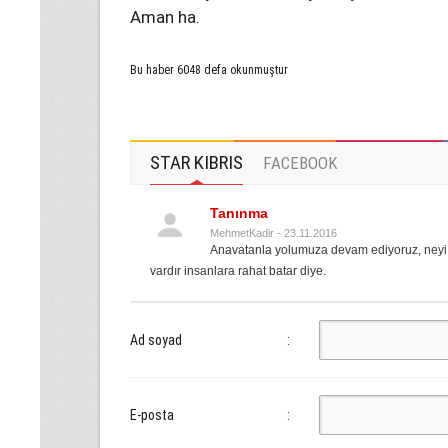
Aman ha.
Bu haber 6048 defa okunmuştur
STAR KIBRIS
FACEBOOK
Tanınma
MehmetKadir - 23.11.2016
Anavatanla yolumuza devam ediyoruz, neyi 
vardır insanlara rahat batar diye.
Ad soyad
:
E-posta
: