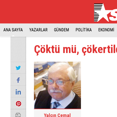
ANA SAYFA
YAZARLAR
GÜNDEM
POLİTİKA
EKONOMİ
Çöktü mü, çökertil
Yalçın Cemal