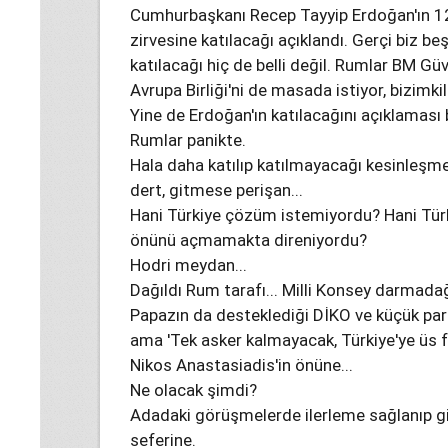
Cumhurbaşkanı Recep Tayyip Erdoğan'ın 12 
zirvesine katılacağı açıklandı. Gerçi biz beş
katılacağı hiç de belli değil. Rumlar BM Gü
Avrupa Birliği'ni de masada istiyor, bizimkil
Yine de Erdoğan'ın katılacağını açıklaması
Rumlar panikte.
Hala daha katılıp katılmayacağı kesinleşm
dert, gitmese perişan...
Hani Türkiye çözüm istemiyordu? Hani Türk
önünü açmamakta direniyordu?
Hodri meydan...
Dağıldı Rum tarafı... Milli Konsey darmadağ
Papazın da desteklediği DİKO ve küçük part
ama 'Tek asker kalmayacak, Türkiye'ye üs f
Nikos Anastasiadis'in önüne...
Ne olacak şimdi?
Adadaki görüşmelerde ilerleme sağlanıp g
seferine.