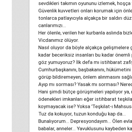
sevdikleri takımın oyununu izlemek, hoşça 
Güvenlik kuvvetleri onları korumak için önle
tonlarca patlayıcıyla alçakça bir saldırı düz
canlarımızı...
Her ölenle, verilen her kurbanla aslında biz
Vicdanımız ölüyor.
Nasıl oluyor da böyle alçakça gelişmelere 
kadar beceriksiz insanları bu kadar önemli 
göz yumuyoruz? İlk defa mı istihbarat zafiy
Cumhurbaşkanını, başbakanını, hükümetini k
görüp bildiremeyen, önlem alınmasını sağla
Ayıp mı sorması? Yasak mı sorması? Nerede
Hani şimdi bütçe görüşmeleri yapılıyor ya, 
ödenekleri imkanları eğer istihbarat teşkilat
koymayacak ise? Yoksa 'Teşkilat-ı Mahsu
Tuz da kokuyor, tuzun konduğu kap da...
Bunalıyorum... Depresyondayım... Ölen evlat
babalar, anneler... Yavuklusunu kaybeden kad