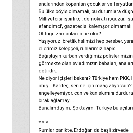
analarından koparılan çocuklar ve feryatları
Bu ülke böyle olmamalı, bu durumlara düşm
Milliyetçisi işbirlikçi, demokratı işgüzar, i
efendimci', gazetecisi kalemşor olmamalı b
Olduğu zamanlarda ne olur?
Yaşıyoruz ibretlik halimizi hep beraber, yar
ellerimiz kelepçeli, ruhlarımız hapis...
Bağışlayın kurban verdiğimiz polislerimizin,
görmekte olan evladımızın babaları, anaları.
getirdik.
Ne diyor içişleri bakanı? Türkiye hem PKK,
imiş... Kardeş, sen ne için maaş alıyorsun? 
engelleyemiyor, can ve kan akımını durdura
bırak ağlamayı...
Bunalımdayım. Şoktayım. Türkiye bu açılar
* * *
Rumlar panikte, Erdoğan da beşli zirvede