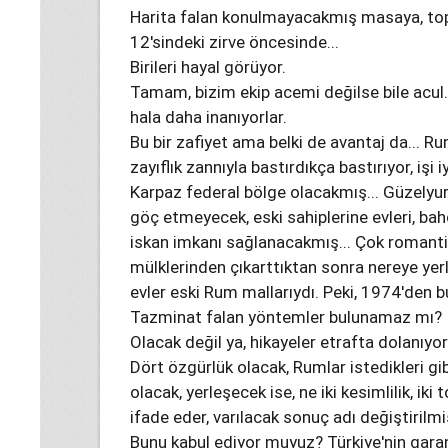
Harita falan konulmayacakmış masaya, to
12'sindeki zirve öncesinde...
Birileri hayal görüyor.
Tamam, bizim ekip acemi değilse bile acul. 
hala daha inanıyorlar.
Bu bir zafiyet ama belki de avantaj da... R
zayıflık zannıyla bastırdıkça bastırıyor, işi 
Karpaz federal bölge olacakmış... Güzelyu
göç etmeyecek, eski sahiplerine evleri, bah
iskan imkanı sağlanacakmış... Çok romantik
mülklerinden çıkarttıktan sonra nereye yerl
evler eski Rum mallarıydı. Peki, 1974'den b
Tazminat falan yöntemler bulunamaz mı?
Olacak değil ya, hikayeler etrafta dolanıyor
Dört özgürlük olacak, Rumlar istedikleri gib
olacak, yerleşecek ise, ne iki kesimlilik, i
ifade eder, varılacak sonuç adı değiştirilm
Bunu kabul ediyor muyuz? Türkiye'nin gara