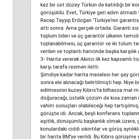
kez bir üst düzey Türkün de katıldığı bir k
görüşüldü. Evet, Türkiye geri adım atmad
Recep Tayyip Erdoğan 'Türkiye'nin garanti
attı sonra. Ama gerçek ortada: Garanti sist
toplum lideri ve üç garantör ülkenin temsil
toplanabilmesi, üç garantör ve iki tolum tem
verilen ve toplantı haricinde başka karşılı
3- Harita vererek Akıncı ilk kez kapsamlı to
karşı tarafa resmen iletti.
Şimdiye kadar harita meselesi her şey gö
sonra ele alınacağı belirtilmişti hep. Niye 
edilmesinin kuzey Kıbrıs'ta bilhassa mal-mü
doğuracağı, üstelik çözüm de kısa zaman
vahim sonuçları olabileceği hep tartışılmış
görüşte idi. Ancak, beşli konferans toplan
eşitlik, dönüşümlü başkanlık olmak üzere, g
konulardaki ciddi sıkıntılar ve görüş ayrılı
bir harita BM'ye verildi. Bu Kıbrıs görüşme