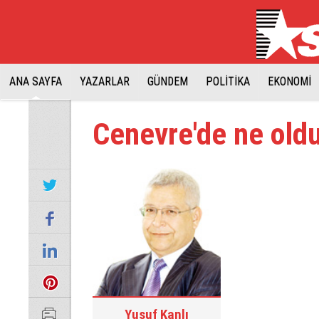
ANA SAYFA
YAZARLAR
GÜNDEM
POLİTİKA
EKONOMİ
Cenevre'de ne old
Yusuf Kanlı