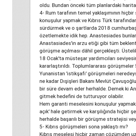
oldu. Bundan önceki tüm planlardaki harital
4- Rum tarafının temel yaklaşımının hiçbi
konuşulur yapmak ve Kıbrıs Türk tarafından 
sürdürmek ve o şartlarda 2018 cumhurbaşk
özetlemekte idik hep. Anastesiades bunlar
Anastasiades'in arzu etiği gibi tüm beklenti
görüşme açılması dâhil gerçekleşti. Üsteli
18 Ocak'ta müsteşar yardımcıları seviyesin
kararlaştırıldı. Toplumlararası görüşmeler 
Yunanistan 'istikşafı' görüşmeleri neredeys
ne kadar Dışişleri Bakanı Mevlüt Çavuşoğl
bir süre devam eder herhalde. Demek ki A
gitmek hedefini de tutturuyor olabilir.
Hem garanti meselesini konuşulur yapmak 
açık' hale getirmek ve karşılığında hiçbir 
herhalde başarılı bir görüşme stratejisi v
5- Kıbrıs görüşmeleri sona yaklaştı mı?
Kıbrıs meselesi hiçbir zaman çözümden u