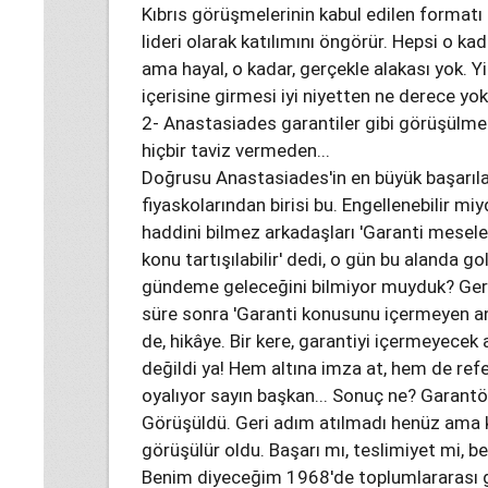
Kıbrıs görüşmelerinin kabul edilen formatı i
lideri olarak katılımını öngörür. Hepsi o ka
ama hayal, o kadar, gerçekle alakası yok. Y
içerisine girmesi iyi niyetten ne derece yo
2- Anastasiades garantiler gibi görüşülmes
hiçbir taviz vermeden...
Doğrusu Anastasiades'in en büyük başarılar
fiyaskolarından birisi bu. Engellenebilir mi
haddini bilmez arkadaşları 'Garanti mesele
konu tartışılabilir' dedi, o gün bu alanda 
gündeme geleceğini bilmiyor muyduk? Gerçi 
süre sonra 'Garanti konusunu içermeyen
de, hikâye. Bir kere, garantiyi içermeyec
değildi ya! Hem altına imza at, hem de ref
oyalıyor sayın başkan... Sonuç ne? Garantö
Görüşüldü. Geri adım atılmadı henüz ama k
görüşülür oldu. Başarı mı, teslimiyet mi, bec
Benim diyeceğim 1968'de toplumlararası g