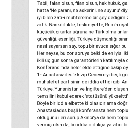
Tabii, falan olsun, filan olsun, hak hukuk, 
hatta 'Ne paranı, ne askerini, ne suyunu' diy
iyi bilen zatı-ı muhtereme bir şey dediğimi
artık. Nankörlükte, teslimiyette, Rum'a uşa
küçücük çıkarlar uğruna ne Türk olma anlam
güvenliği, esenliği. Türkiye düşmanlığı sınır
nasıl sayarsan say, topu bir avuca sığar bu
Her neyse, bu zor soruya belki de en iyisi 
ikili üç gün sonra garantörlerin katılımıy
Konferansı'nda neler elde ettiğine bakıp ö
1- Anastasiades'e kızıp Cenevre'yi beşli 
muhalefet partisinin de iddia ettiği gibi A
Türkiye, Yunanistan ve İngiltere'den oluşan
temsilini kabul ederek 'statüsünü yükseltti
Böyle bir iddia elbette ki olasıdır ama doğr
Anastasiades beşli konferansta hem toplu
olduğunu ileri sürüp Akıncı'ya da hem top
vermiş olsa da, bu iddia oldukça yaratıcı bi