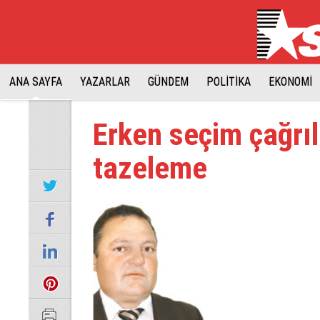
ANA SAYFA
YAZARLAR
GÜNDEM
POLİTİKA
EKONOMİ
Erken seçim çağrıl
tazeleme