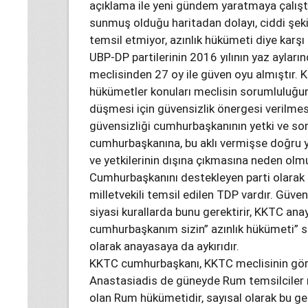
açıklama ile yeni gündem yaratmaya çalışt
sunmuş olduğu haritadan dolayı, ciddi şekil
temsil etmiyor, azınlık hükümeti diye karşı 
UBP-DP partilerinin 2016 yılının yaz aylar
meclisinden 27 oy ile güven oyu almıştır. 
hükümetler konuları meclisin sorumluluğun
düşmesi için güvensizlik önergesi verilmesi
güvensizliği cumhurbaşkanının yetki ve so
cumhurbaşkanına, bu aklı vermişse doğru 
ve yetkilerinin dışına çıkmasına neden olm
Cumhurbaşkanını destekleyen parti olarak i
milletvekili temsil edilen TDP vardır. Güve
siyasi kurallarda bunu gerektirir, KKTC an
cumhurbaşkanım sizin” azınlık hükümeti” sö
olarak anayasaya da aykırıdır.
KKTC cumhurbaşkanı, KKTC meclisinin göre
Anastasiadis de güneyde Rum temsilciler m
olan Rum hükümetidir, sayısal olarak bu ge