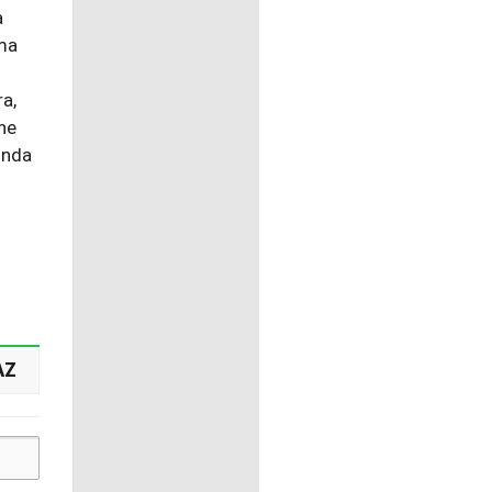
a
ama
a,
ne
ında
AZ