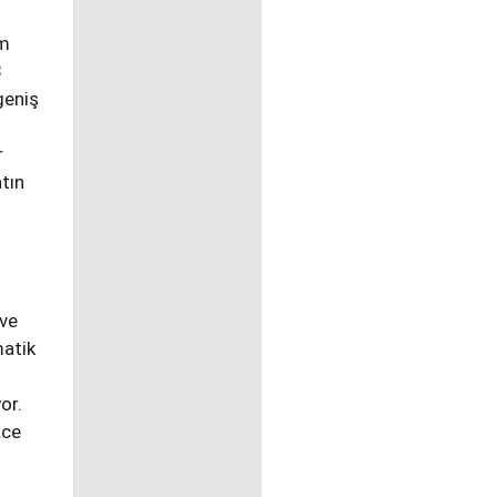
üm
8
geniş
r
tın
 ve
matik
or.
ace