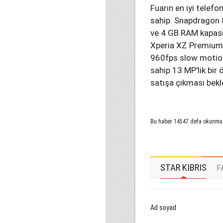
Fuarın en iyi telef
sahip. Snapdragon 
ve 4 GB RAM kapasit
Xperia XZ Premium'
960fps slow motion
sahip 13 MP'lik bi
satışa çıkması bekl
Bu haber 14547 defa okunmu
STAR KIBRIS
F
Ad soyad