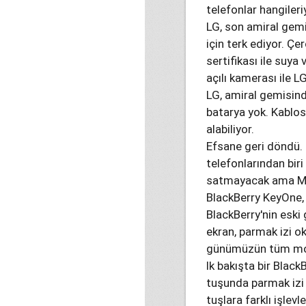
telefonlar hangileri
LG, son amiral gemi
için terk ediyor. Çe
sertifikası ile suy
açılı kamerası ile L
LG, amiral gemisinde
batarya yok. Kablos
alabiliyor.
Efsane geri döndü. 
telefonlarından bir
satmayacak ama MWC
BlackBerry KeyOne, 
BlackBerry'nin eski
ekran, parmak izi o
günümüzün tüm moder
lk bakışta bir Blac
tuşunda parmak izi s
tuşlara farklı işlevl