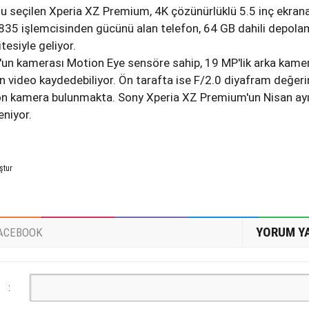
onu seçilen Xperia XZ Premium, 4K çözünürlüklü 5.5 inç ekran
835 işlemcisinden gücünü alan telefon, 64 GB dahili depol
esiyle geliyor.
un kamerası Motion Eye sensöre sahip, 19 MP'lik arka kamer
 video kaydedebiliyor. Ön tarafta ise F/2.0 diyafram değeri
r ön kamera bulunmakta. Sony Xperia XZ Premium'un Nisan ay
eniyor.
ştur
YORUM Y
ACEBOOK
: