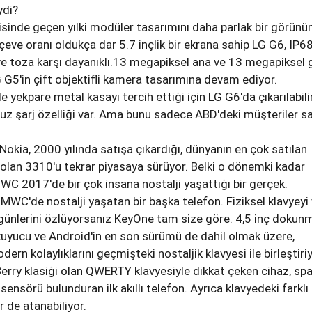
ydi?
sinde geçen yılki modüler tasarımını daha parlak bir görün
rçeve oranı oldukça dar 5.7 inçlik bir ekrana sahip LG G6, IP6
a ve toza karşı dayanıklı.13 megapiksel ana ve 13 megapiksel 
G G5'in çift objektifli kamera tasarımına devam ediyor.
 yekpare metal kasayı tercih ettiği için LG G6'da çıkarılabili
uz şarj özelliği var. Ama bunu sadece ABD'deki müşteriler sa
Nokia, 2000 yılında satışa çıkardığı, dünyanın en çok satılan
i olan 3310'u tekrar piyasaya sürüyor. Belki o dönemki kadar
 2017'de bir çok insana nostalji yaşattığı bir gerçek.
MWC'de nostalji yaşatan bir başka telefon. Fiziksel klavyeyi
 günlerini özlüyorsanız KeyOne tam size göre. 4,5 inç dokun
kuyucu ve Android'in en son sürümü de dahil olmak üzere,
n kolaylıklarını geçmişteki nostaljik klavyesi ile birleştiriy
kBerry klasiği olan QWERTY klavyesiyle dikkat çeken cihaz, sp
ensörü bulunduran ilk akıllı telefon. Ayrıca klavyedeki farklı
er de atanabiliyor.