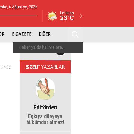
mbe, 6 Ağustos, 2026
Lefkoşa
23°C
OR
E-GAZETE
DİĞER
YAZARLAR
0:54:00
Editörden
Eşkıya dünyaya
hükümdar olmaz!