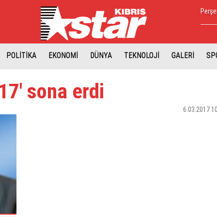
Perşe
POLİTİKA
EKONOMİ
DÜNYA
TEKNOLOJİ
GALERİ
SP
7' sona erdi
6.03.2017 1