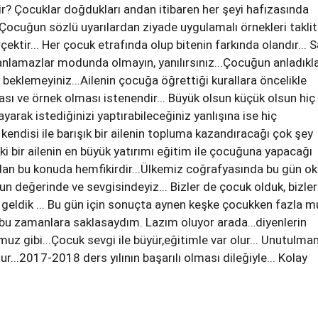
dir? Çocuklar doğdukları andan itibaren her şeyi hafızasında
ocuğun sözlü uyarılardan ziyade uygulamalı örnekleri taklit
rçektir... Her çocuk etrafında olup bitenin farkında olandır... 
anlamazlar modunda olmayın, yanılırsınız...Çocuğun anladıkla
 beklemeyiniz...Ailenin çocuğa öğrettiği kurallara öncelikle
sı ve örnek olması istenendir... Büyük olsun küçük olsun hiç 
arak istediğinizi yaptırabileceğiniz yanlışına ise hiç
kendisi ile barışık bir ailenin topluma kazandıracağı çok şey
ki bir ailenin en büyük yatırımı eğitim ile çocuğuna yapacağı
icdan bu konuda hemfikirdir...Ülkemiz coğrafyasında bu gün ok
n değerinde ve sevgisindeyiz... Bizler de çocuk olduk, bizle
eldik ... Bu gün için sonuçta aynen keşke çocukken fazla m
a bu zamanlara saklasaydım. Lazım oluyor arada…diyenlerin
uz gibi...Çocuk sevgi ile büyür,eğitimle var olur... Unutulm
...2017-2018 ders yılının başarılı olması dileğiyle... Kolay