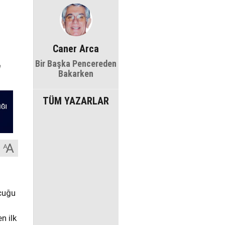
Caner Arca
Bir Başka Pencereden
a
Bakarken
TÜM YAZARLAR
cuğu
n ilk