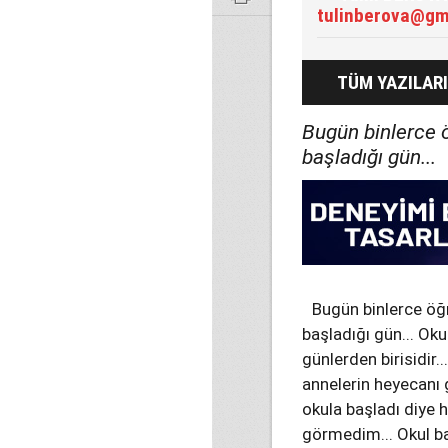
tulinberova@gm
TÜM YAZILARI
Bugün binlerce 
başladığı gün...
Bugün binlerce öğ
başladığı gün... Ok
günlerden birisidir.
annelerin heyecanı
okula başladı diye h
görmedim... Okul ba