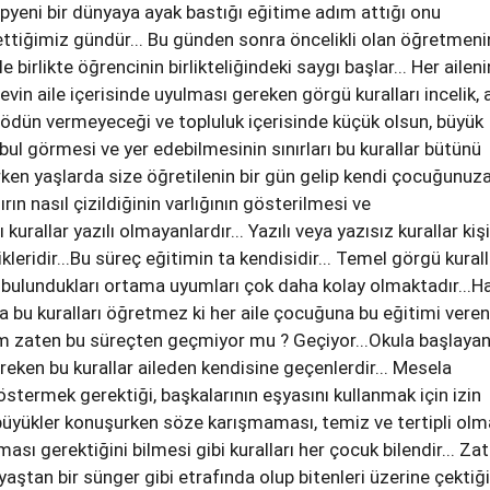
 yepyeni bir dünyaya ayak bastığı eğitime adım attığı onu
ttiğimiz gündür... Bu günden sonra öncelikli olan öğretmeni
e birlikte öğrencinin birlikteliğindeki saygı başlar... Her aileni
evin aile içerisinde uyulması gereken görgü kuralları incelik, 
 ödün vermeyeceği ve topluluk içerisinde küçük olsun, büyük
bul görmesi ve yer edebilmesinin sınırları bu kurallar bütünü
erken yaşlarda size öğretilenin bir gün gelip kendi çocuğunuz
ırın nasıl çizildiğinin varlığının gösterilmesi ve
 kurallar yazılı olmayanlardır... Yazılı veya yazısız kurallar kiş
leridir...Bu süreç eğitimin ta kendisidir... Temel görgü kurall
bulundukları ortama uyumları çok daha kolay olmaktadır...H
bu kuralları öğretmez ki her aile çocuğuna bu eğitimi veren
 zaten bu süreçten geçmiyor mu ? Geçiyor...Okula başlayan
eken bu kurallar aileden kendisine geçenlerdir... Mesela
östermek gerektiği, başkalarının eşyasını kullanmak için izin
büyükler konuşurken söze karışmaması, temiz ve tertipli olm
ması gerektiğini bilmesi gibi kuralları her çocuk bilendir... Za
aştan bir sünger gibi etrafında olup bitenleri üzerine çektiği