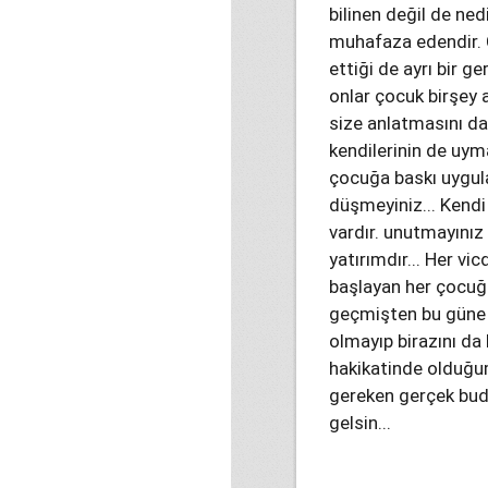
bilinen değil de ne
muhafaza edendir. Ç
ettiği de ayrı bir ge
onlar çocuk birşey 
size anlatmasını da
kendilerinin de uyma
çocuğa baskı uygulay
düşmeyiniz... Kendi 
vardır. unutmayınız 
yatırımdır... Her v
başlayan her çocuğu
geçmişten bu güne g
olmayıp birazını d
hakikatinde olduğum
gereken gerçek budur
gelsin...