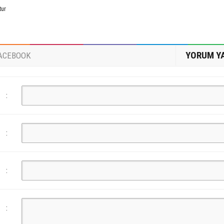
tur
YORUM Y
ACEBOOK
:
:
:
: