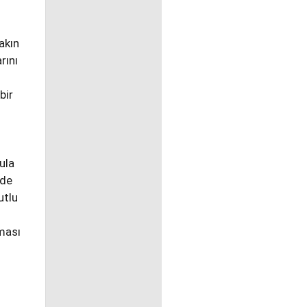
Sakın
rını
bir
ula
rde
utlu
aması