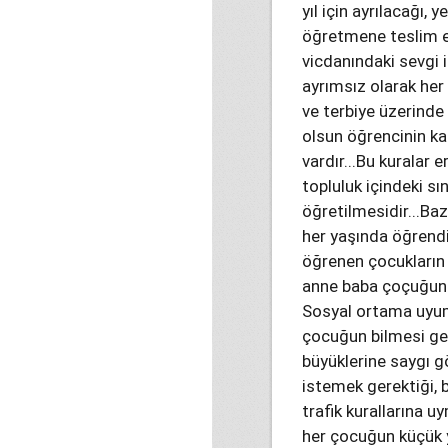
yıl için ayrılacağı,
öğretmene teslim e
vicdanındaki sevgi il
ayrımsız olarak her 
ve terbiye üzerinde
olsun öğrencinin ka
vardır...Bu kuralar 
topluluk içindeki sın
öğretilmesidir...Bazı
her yaşında öğrendik
öğrenen çocukların 
anne baba çoçuğuna 
Sosyal ortama uyum
çocuğun bilmesi ger
büyüklerine saygı g
istemek gerektiği, 
trafik kurallarına uy
her çocuğun küçük y