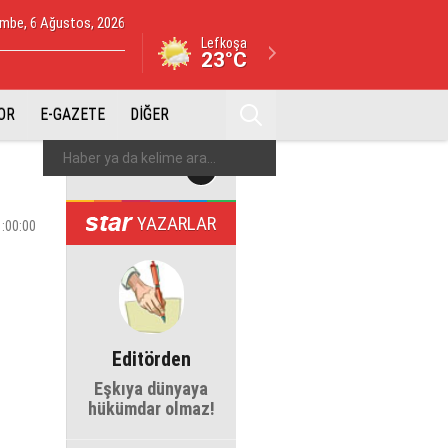
mbe, 6 Ağustos, 2026
Lefkoşa
23°C
OR
E-GAZETE
DİĞER
YAZARLAR
1:00:00
Editörden
Eşkıya dünyaya
hükümdar olmaz!