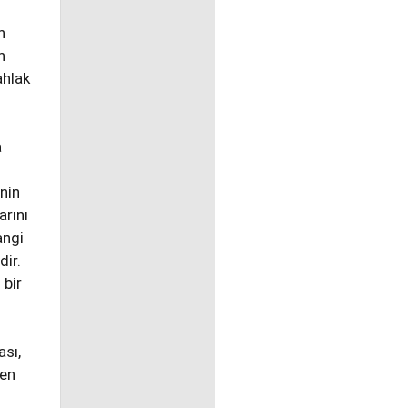
n
n
ahlak
a
inin
arını
angi
dir.
 bir
ası,
ten