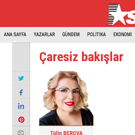
ANA SAYFA
YAZARLAR
GÜNDEM
POLİTİKA
EKONOMİ
Çaresiz bakışlar
Tülin BEROVA