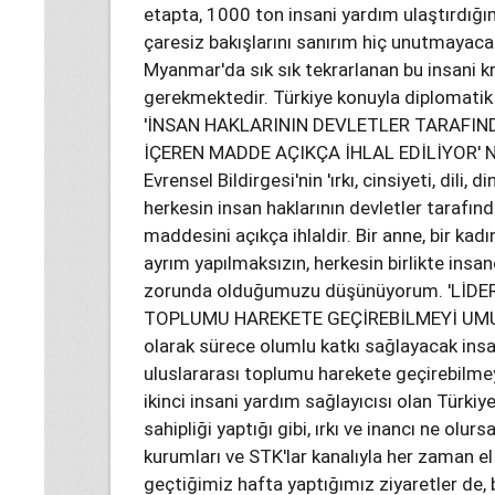
etapta, 1000 ton insani yardım ulaştırdığı
çaresiz bakışlarını sanırım hiç unutmayaca
Myanmar'da sık sık tekrarlanan bu insani k
gerekmektedir. Türkiye konuyla diplomatik 
'İNSAN HAKLARININ DEVLETLER TARAF
İÇEREN MADDE AÇIKÇA İHLAL EDİLİYOR' Ne y
Evrensel Bildirgesi'nin 'ırkı, cinsiyeti, dili, 
herkesin insan haklarının devletler tarafın
maddesini açıkça ihlaldir. Bir anne, bir kadın
ayrım yapılmaksızın, herkesin birlikte insa
zorunda olduğumuzu düşünüyorum. 'LİD
TOPLUMU HAREKETE GEÇİREBİLMEYİ UMUT 
olarak sürece olumlu katkı sağlayacak insa
uluslararası toplumu harekete geçirebilm
ikinci insani yardım sağlayıcısı olan Türkiy
sahipliği yaptığı gibi, ırkı ve inancı ne ol
kurumları ve STK'lar kanalıyla her zaman el
geçtiğimiz hafta yaptığımız ziyaretler de, b