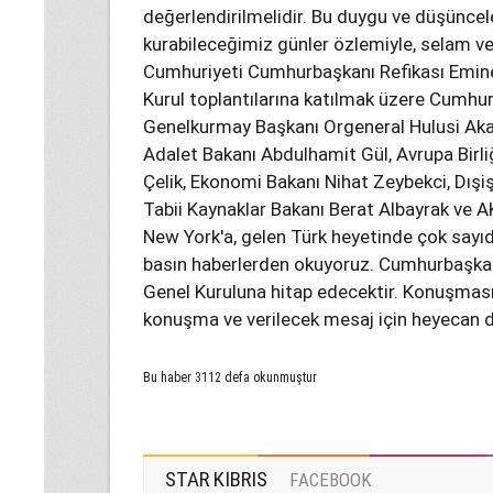
değerlendirilmelidir. Bu duygu ve düşüncel
kurabileceğimiz günler özlemiyle, selam v
Cumhuriyeti Cumhurbaşkanı Refikası Emine 
Kurul toplantılarına katılmak üzere Cumhu
Genelkurmay Başkanı Orgeneral Hulusi Aka
Adalet Bakanı Abdulhamit Gül, Avrupa Birl
Çelik, Ekonomi Bakanı Nihat Zeybekci, Dışiş
Tabii Kaynaklar Bakanı Berat Albayrak ve AK P
New York'a, gelen Türk heyetinde çok say
basın haberlerden okuyoruz. Cumhurbaşkan
Genel Kuruluna hitap edecektir. Konuşması
konuşma ve verilecek mesaj için heyecan do
Bu haber 3112 defa okunmuştur
STAR KIBRIS
FACEBOOK