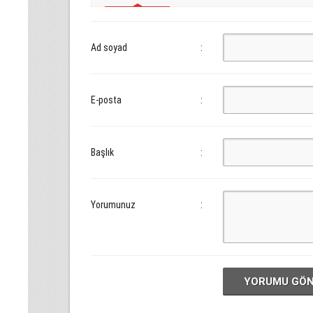
Ad soyad
:
E-posta
:
Başlık
:
Yorumunuz
:
YORUMU GÖ