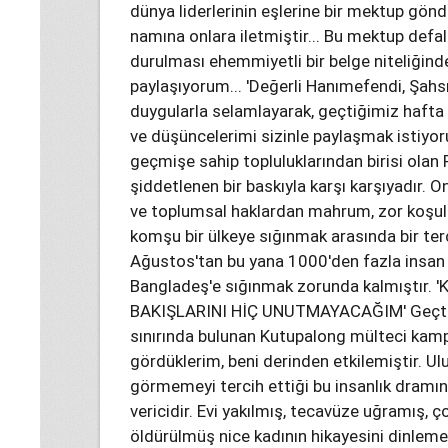
dünya liderlerinin eşlerine bir mektup gönd
namına onlara iletmiştir... Bu mektup def
durulması ehemmiyetli bir belge niteliğind
paylaşıyorum... 'Değerli Hanımefendi, Şahsın
duygularla selamlayarak, geçtiğimiz hafta
ve düşüncelerimi sizinle paylaşmak istiyor
geçmişe sahip topluluklarından birisi ola
şiddetlenen bir baskıyla karşı karşıyadır. O
ve toplumsal haklardan mahrum, zor koşull
komşu bir ülkeye sığınmak arasında bir t
Ağustos'tan bu yana 1000'den fazla insan h
Bangladeş'e sığınmak zorunda kalmıştır
BAKIŞLARINI HİÇ UNUTMAYACAĞIM' Geçti
sınırında bulunan Kutupalong mülteci kamp
gördüklerim, beni derinden etkilemiştir. Ul
görmemeyi tercih ettiği bu insanlık dramı
vericidir. Evi yakılmış, tecavüze uğramış, ç
öldürülmüş nice kadının hikayesini dinleme