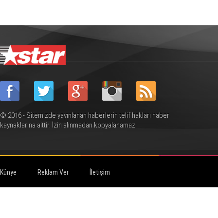
© 2016 - Sitemizde yayınlanan haberlerin telif hakları haber
kaynaklarına aittir. İzin alınmadan kopyalanamaz.
Künye
Reklam Ver
İletişim