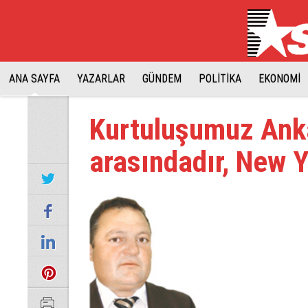
ANA SAYFA
YAZARLAR
GÜNDEM
POLİTİKA
EKONOMİ
Kurtuluşumuz Ank
arasındadır, New Y