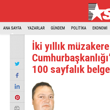
ANA SAYFA
YAZARLAR
GÜNDEM
POLİTİKA
EKONOMİ
İki yıllık müzake
Cumhurbaşkanlığı’
100 sayfalık belge