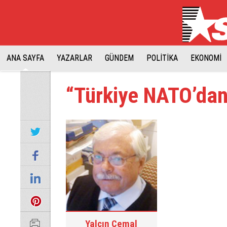
ANA SAYFA
YAZARLAR
GÜNDEM
POLİTİKA
EKONOMİ
“Türkiye NATO’dan
Yalçın Cemal