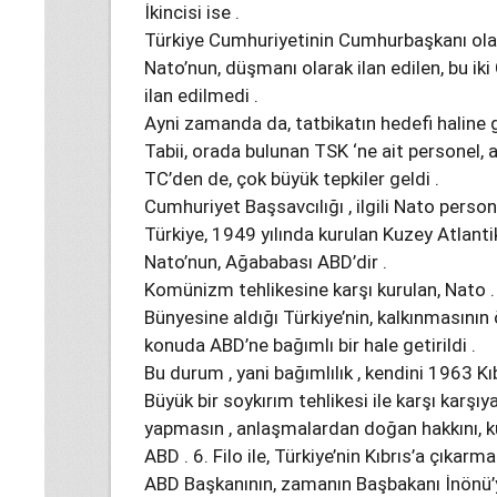
İkincisi ise .
Türkiye Cumhuriyetinin Cumhurbaşkanı olan
Nato’nun, düşmanı olarak ilan edilen, bu 
ilan edilmedi .
Ayni zamanda da, tatbikatın hedefi haline ge
Tabii, orada bulunan TSK ‘ne ait personel, a
TC’den de, çok büyük tepkiler geldi .
Cumhuriyet Başsavcılığı , ilgili Nato person
Türkiye, 1949 yılında kurulan Kuzey Atlantik
Nato’nun, Ağababası ABD’dir .
Komünizm tehlikesine karşı kurulan, Nato .
Bünyesine aldığı Türkiye’nin, kalkınmasının 
konuda ABD’ne bağımlı bir hale getirildi .
Bu durum , yani bağımlılık , kendini 1963 Kı
Büyük bir soykırım tehlikesi ile karşı karşıy
yapmasın , anlaşmalardan doğan hakkını, k
ABD . 6. Filo ile, Türkiye’nin Kıbrıs’a çıkar
ABD Başkanının, zamanın Başbakanı İnönü’