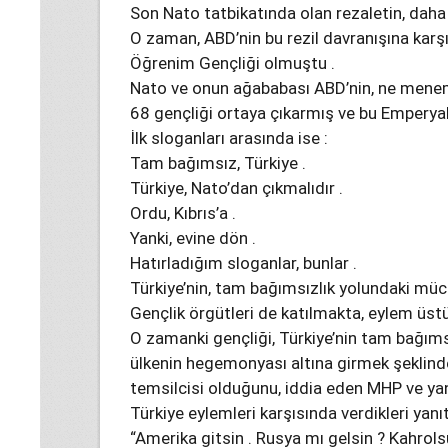
Son Nato tatbikatında olan rezaletin, daha b
O zaman, ABD’nin bu rezil davranışına karşı
Öğrenim Gençliği olmuştu .
Nato ve onun ağababası ABD’nin, ne menem
68 gençliği ortaya çıkarmış ve bu Emperyal G
İlk sloganları arasında ise :
Tam bağımsız, Türkiye .
Türkiye, Nato’dan çıkmalıdır .
Ordu, Kıbrıs’a .
Yanki, evine dön .
Hatırladığım sloganlar, bunlar .
Türkiye’nin, tam bağımsızlık yolundaki mü
Gençlik örgütleri de katılmakta, eylem üst
O zamanki gençliği, Türkiye’nin tam bağımsı
ülkenin hegemonyası altına girmek şeklinde
temsilcisi olduğunu, iddia eden MHP ve ya
Türkiye eylemleri karşısında verdikleri yanıt
“Amerika gitsin . Rusya mı gelsin ? Kahro