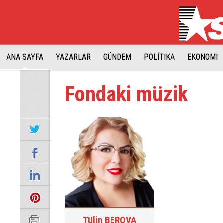
ANA SAYFA
YAZARLAR
GÜNDEM
POLİTİKA
EKONOMİ
Fondaki müzik
Tülin BEROVA