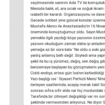
seçilmesinde sanırım Ada TV ile komşuluk il
Menüde balık, et, ara sıcak ve soğuk ikram
isabetli bir karardı. Organizasyonu ve davet
Gecede sohbet yine güncel konular üzerin
Mustafa Akıncı ile Anastasiadis'in 16 Nis
öneminde konuştuğumuz oldu. Sayın Musta
yemekle ilgili yazdığı köşe yazısının özeti
yazısını okuduğum zaman daha iyi anladım.
yemeğe az bir süre kala ' Ne oldu o eski g
yanlış anlamış belli değil. Söyledi ama yapm
şekil ile bu iş yürümez, değiş, sen değiş gi
benzemeye başlayan bu görüşmelerin yeni 
Ciddi endişe; ertesi gün İsa’nın katledildiğ
Yazı başlığı ise ' Siyaset Perhizli Menü' N
ilerleyen saatlerinde, acayip merak tabi! S
sonrası sıfıra sıfır elde var hiç modundak
Tarafında bir zihniyet değişikliği var mı s
şeklinde vermesinden anlıyoruz. Ne diyor 