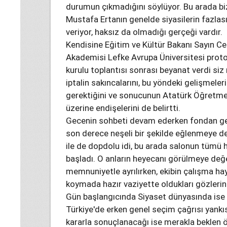
durumun çıkmadığını söylüyor. Bu arada b
Mustafa Ertanın genelde siyasilerin fazlasıy
veriyor, haksız da olmadığı gerçeği vardır.
Kendisine Eğitim ve Kültür Bakanı Sayın C
Akademisi Lefke Avrupa Üniversitesi proto
kurulu toplantısı sonrası beyanat verdi si
iptalin sakıncalarını, bu yöndeki gelişmeleri
gerektiğini ve sonucunun Atatürk Öğretme
üzerine endişelerini de belirtti.
Gecenin sohbeti devam ederken fondan gel
son derece neşeli bir şekilde eğlenmeye d
ile de dopdolu idi, bu arada salonun tümü 
başladı. O anların heyecanı görülmeye de
memnuniyetle ayrılırken, ekibin çalışma haya
koymada hazır vaziyette oldukları gözlerinde
Gün başlangıcında Siyaset dünyasında ise 
Türkiye'de erken genel seçim çağrısı yankıs
kararla sonuçlanacağı ise merakla beklen ön