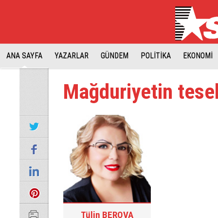
ANA SAYFA
YAZARLAR
GÜNDEM
POLİTİKA
EKONOMİ
Mağduriyetin tesel
Tülin BEROVA