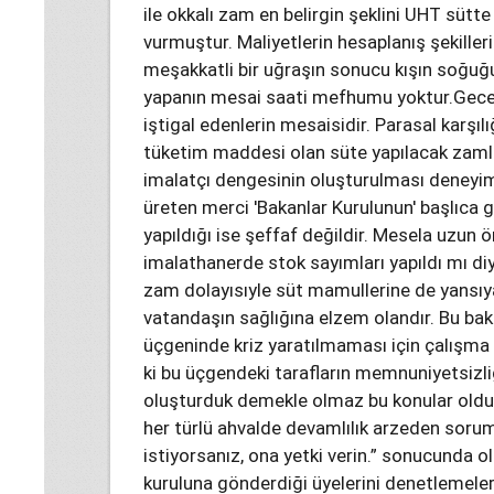
ile okkalı zam en belirgin şeklini UHT sütt
vurmuştur. Maliyetlerin hesaplanış şekiller
meşakkatli bir uğraşın sonucu kışın soğuğu
yapanın mesai saati mefhumu yoktur.Gecen
iştigal edenlerin mesaisidir. Parasal karşılığ
tüketim maddesi olan süte yapılacak zamla
imalatçı dengesinin oluşturulması deneyim
üreten merci 'Bakanlar Kurulunun' başlıca 
yapıldığı ise şeffaf değildir. Mesela uzun 
imalathanerde stok sayımları yapıldı mı di
zam dolayısıyle süt mamullerine de yansıya
vatandaşın sağlığına elzem olandır. Bu bakı
üçgeninde kriz yaratılmaması için çalışm
ki bu üçgendeki tarafların memnuniyetsizli
oluşturduk demekle olmaz bu konular oldu
her türlü ahvalde devamlılık arzeden sorum
istiyorsanız, ona yetki verin.” sonucunda o
kuruluna gönderdiği üyelerini denetlemeler