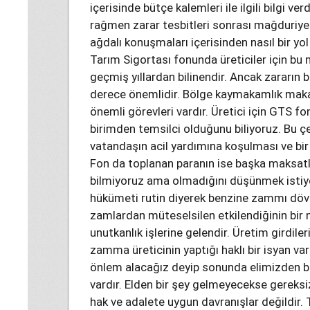
içerisinde bütçe kalemleri ile ilgili bilgi v
rağmen zarar tesbitleri sonrası mağduriyet
ağdalı konuşmaları içerisinden nasıl bir yol
Tarım Sigortası fonunda üreticiler için bu
geçmiş yıllardan bilinendir. Ancak zararın 
derece önemlidir. Bölge kaymakamlık makam
önemli görevleri vardır. Üretici için GTS f
birimden temsilci olduğunu biliyoruz. Bu çe
vatandaşın acil yardımına koşulması ve bir
Fon da toplanan paranın ise başka maksatlar
bilmiyoruz ama olmadığını düşünmek istiyo
hükümeti rutin diyerek benzine zammı dövi
zamlardan müteselsilen etkilendiğinin bir n
unutkanlık işlerine gelendir. Üretim girdil
zamma üreticinin yaptığı haklı bir isyan v
önlem alacağız deyip sonunda elimizden b
vardır. Elden bir şey gelmeyecekse gereks
hak ve adalete uygun davranışlar değildir.