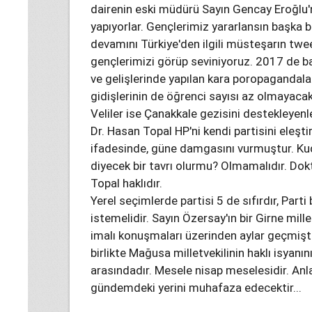
dairenin eski müdürü Sayın Gencay Eroğlu
yapıyorlar. Gençlerimiz yararlansın başka b
devamını Türkiye'den ilgili müsteşarın twe
gençlerimizi görüp seviniyoruz. 2017 de b
ve gelişlerinde yapılan kara poropagandalar
gidişlerinin de öğrenci sayısı az olmayacakt
Veliler ise Çanakkale gezisini destekleyenl
Dr. Hasan Topal HP'ni kendi partisini eleşt
ifadesinde, güne damgasını vurmuştur. Kud
diyecek bir tavrı olurmu? Olmamalıdır. Dok
Topal haklıdır.
Yerel seçimlerde partisi 5 de sıfırdır, Parti
istemelidir. Sayın Özersay'ın bir Girne mill
imalı konuşmaları üzerinden aylar geçmişti
birlikte Mağusa milletvekilinin haklı isyanın
arasındadır. Mesele nisap meselesidir. Anlaş
gündemdeki yerini muhafaza edecektir...