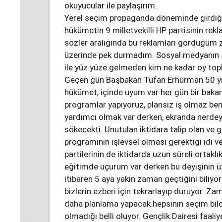
okuyucular ile paylaşırım.
Yerel seçim propaganda döneminde girdiği
hükümetin 9 milletvekilli HP partisinin rekl
sözler aralığında bu reklamları gördüğüm 
üzerinde pek durmadım. Sosyal medyanın sat
ile yüz yüze gelmeden kim ne kadar oy topla
Geçen gün Başbakan Tufan Erhürman 50 yı
hükümet, içinde uyum var her gün bir bakanl
programlar yapıyoruz, plansız iş olmaz b
yardımcı olmak var derken, ekranda nerdey
sökecekti. Unutulan iktidara talip olan ve 
programının işlevsel olması gerektiği idi ve
partilerinin de iktidarda uzun süreli ortak
eğitimde uçurum var derken bu deyişinin üz
itibaren 5 aya yakın zaman geçtiğini biliyor
bizlerin ezberi için tekrarlayıp duruyor. Za
daha planlama yapacak hepsinin seçim bildi
olmadığı belli oluyor. Gençlik Dairesi faaliye