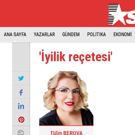
ANA SAYFA
YAZARLAR
GÜNDEM
POLİTİKA
EKONOMİ
'İyilik reçetesi'
Tülin BEROVA