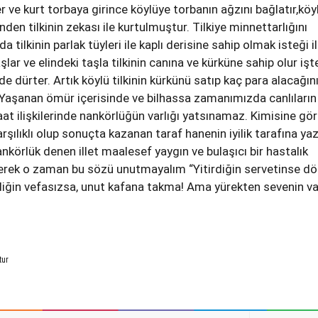
ve kurt torbaya girince köylüye torbanın ağzını bağlatır,köy
inden tilkinin zekası ile kurtulmuştur. Tilkiye minnettarlığını
 tilkinin parlak tüyleri ile kaplı derisine sahip olmak isteği i
ar ve elindeki taşla tilkinin canına ve kürküne sahip olur işt
 de dürter. Artık köylü tilkinin kürkünü satıp kaç para alacağın
Yaşanan ömür içerisinde ve bilhassa zamanımızda canlıların
t ilişkilerinde nankörlüğün varlığı yatsınamaz. Kimisine gö
karşılıklı olup sonuçta kazanan taraf hanenin iyilik tarafına yaz
körlük denen illet maalesef yaygın ve bulaşıcı bir hastalık
rek o zaman bu sözü unutmayalım “Yitirdiğin servetinse d
iğin vefasızsa, unut kafana takma! Ama yürekten sevenin v
tur