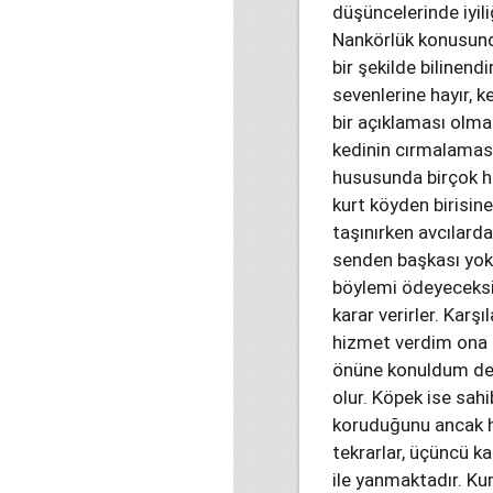
düşüncelerinde iyil
Nankörlük konusunda
bir şekilde bilinend
sevenlerine hayır, 
bir açıklaması olm
kedinin cırmalaması
hususunda birçok hi
kurt köyden birisin
taşınırken avcılard
senden başkası yok
böylemi ödeyeceksin
karar verirler. Karşı
hizmet verdim ona 
önüne konuldum der, 
olur. Köpek ise sahi
koruduğunu ancak hi
tekrarlar, üçüncü kar
ile yanmaktadır. Kur