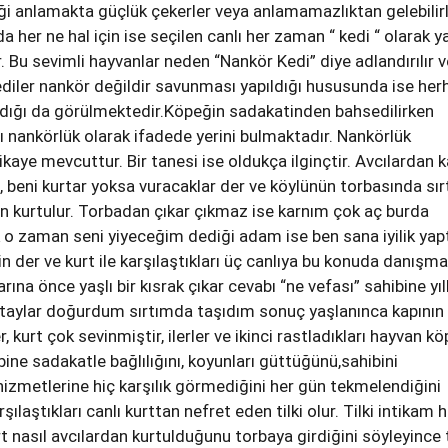
iği anlamakta güçlük çekerler veya anlamamazlıktan gelebilirl
 her ne hal için ise seçilen canlı her zaman “ kedi “ olarak y
ir. Bu sevimli hayvanlar neden “Nankör Kedi” diye adlandırılır v
kediler nankör değildir savunması yapıldığı hususunda ise her
adığı da görülmektedir.Köpeğin sadakatinden bahsedilirken
 nankörlük olarak ifadede yerini bulmaktadır. Nankörlük
kaye mevcuttur. Bir tanesi ise oldukça ilginçtir. Avcılardan 
e, beni kurtar yoksa vuracaklar der ve köylünün torbasında sır
an kurtulur. Torbadan çıkar çıkmaz ise karnım çok aç burda
 o zaman seni yiyeceğim dediği adam ise ben sana iyilik yap
 der ve kurt ile karşılaştıkları üç canlıya bu konuda danışm
larına önce yaşlı bir kısrak çıkar cevabı “ne vefası” sahibine yı
taylar doğurdum sırtımda taşıdım sonuç yaşlanınca kapının
kurt çok sevinmiştir, ilerler ve ikinci rastladıkları hayvan k
bine sadakatle bağlılığını, koyunları güttüğünü,sahibini
zmetlerine hiç karşılık görmediğini her gün tekmelendiğini
şılaştıkları canlı kurttan nefret eden tilki olur. Tilki intikam h
t nasıl avcılardan kurtulduğunu torbaya girdiğini söyleyince t