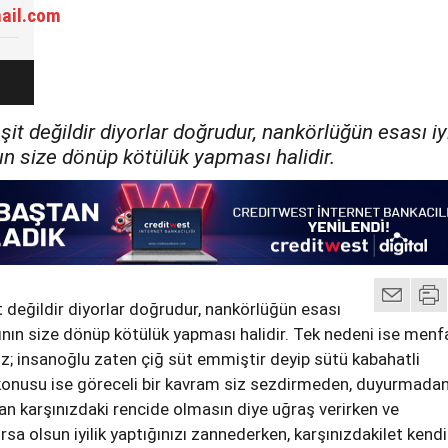
ail.com
it değildir diyorlar doğrudur, nankörlüğün esası iyi
nın size dönüp kötülük yapması halidir.
t değildir diyorlar doğrudur, nankörlüğün esası
nlının size dönüp kötülük yapması halidir. Tek nedeni ise menf
muz; insanoğlu zaten çiğ süt emmiştir deyip sütü kabahatli
ik konusu ise göreceli bir kavram siz sezdirmeden, duyurmadan
 karşınızdaki rencide olmasın diye uğraş verirken ve
rsa olsun iyilik yaptığınızı zannederken, karşınızdakilet kendi