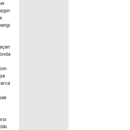
er.
aygın
e
hangi
kaçan
tında
tım
aya
llarca
öpek
ırsı
ilki