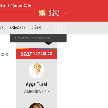
tesi, 8 Ağustos, 2026
Lefkoşa
23°C
OR
E-GAZETE
DİĞER
YAZARLAR
0:26:00
Ayşe Tural
AMERİKA - 4 -