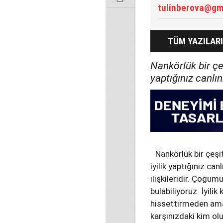
tulinberova@gm
TÜM YAZILARI
Nankörlük bir çeş
yaptığınız canlı
Nankörlük bir çeşi
iyilik yaptığınız ca
ilişkileridir. Çoğu
bulabiliyoruz. İyil
hissettirmeden aman
karşınızdaki kim olu