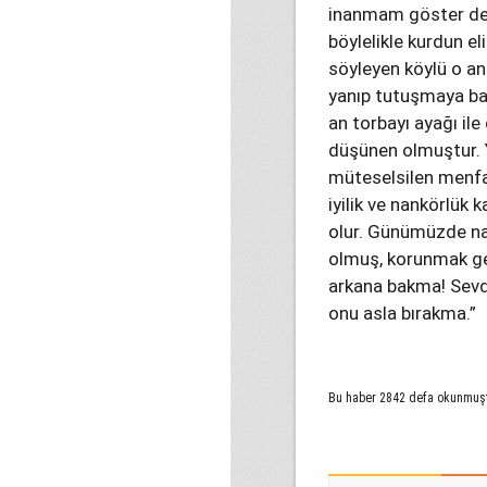
inanmam göster der 
böylelikle kurdun el
söyleyen köylü o anda
yanıp tutuşmaya başl
an torbayı ayağı ile
düşünen olmuştur. 
müteselsilen menfaa
iyilik ve nankörlük 
olur. Günümüzde nan
olmuş, korunmak ge
arkana bakma! Sevd
onu asla bırakma.”
Bu haber 2842 defa okunmuş