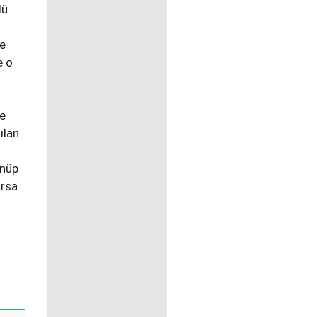
lü
le
e o
ı
re
ılan
önüp
arsa